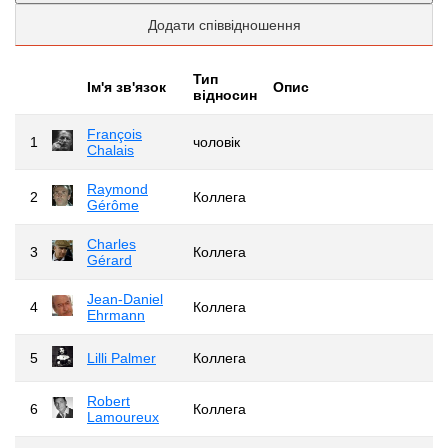
Додати співвідношення
Тип
Iм'я зв'язок
Опис
відносин
François
1
чоловік
Chalais
Raymond
2
Коллега
Gérôme
Charles
3
Коллега
Gérard
Jean-Daniel
4
Коллега
Ehrmann
5
Lilli Palmer
Коллега
Robert
6
Коллега
Lamoureux