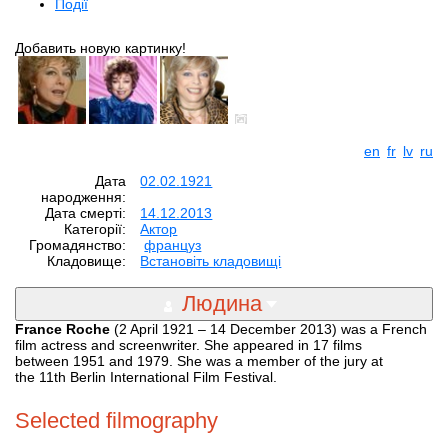
Події
Добавить новую картинку!
en
fr
lv
ru
Дата
02.02.1921
народження:
Дата смерті:
14.12.2013
Категорії:
Aктор
Громадянство:
француз
Кладовище:
Встановіть кладовищі
Людина
France Roche
(2 April 1921 – 14 December 2013) was a French
film actress and screenwriter. She appeared in 17 films
between 1951 and 1979. She was a member of the jury at
the 11th Berlin International Film Festival.
Selected filmography