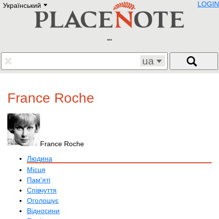
LOGIN
Український
Deutsch
E
English
Русский
Lietuvių
Latviešu
Francais
ua
Polski
Hebrew
Український
France Roche
Eestikeelne
France Roche
Людина
Місця
Пам'яті
Співчуття
Оголошує
Відносини