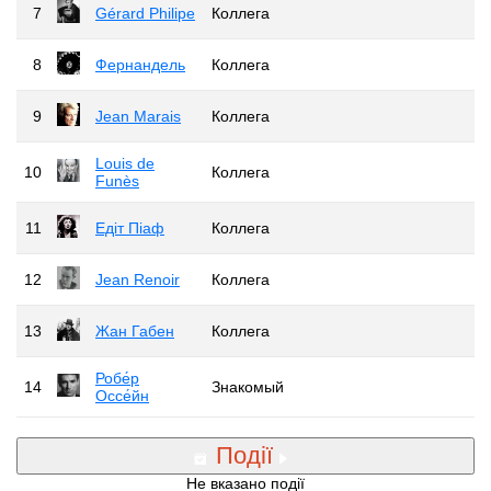
7
Gérard Philipe
Коллега
8
Фернандель
Коллега
9
Jean Marais
Коллега
Louis de
10
Коллега
Funès
11
Едіт Піаф
Коллега
12
Jean Renoir
Коллега
13
Жан Габен
Коллега
Робе́р
14
Знакомый
Оссе́йн
Події
Не вказано події