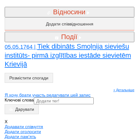
Відносини
Додати співвідношення
Події
Tiek dibināts Smoļnija sieviešu
05.05.1764 |
institūts- pirmā izglītības iestāde sievietēm
Krievijā
Розмістити спогади
+ Детальніше
Я хочу брати участь редагувати цей запис
Ключові слова
Дарувати
X
Додавати співчуття
Додати оголосити
Додати пам'ять