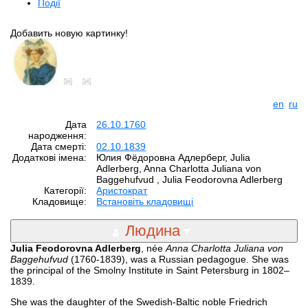
Події
Добавить новую картинку!
en
ru
Дата
26.10.1760
народження:
Дата смерті:
02.10.1839
Додаткові імена:
Юлия Фёдоровна Адлерберг, Julia
Adlerberg, Anna Charlotta Juliana von
Baggehufvud , Julia Feodorovna Adlerberg
Категорії:
Аристократ
Кладовище:
Встановіть кладовищі
Людина
Julia Feodorovna Adlerberg
, née
Anna Charlotta Juliana von
Baggehufvud
(1760-1839), was a Russian pedagogue. She was
the principal of the Smolny Institute in Saint Petersburg in 1802–
1839.
She was the daughter of the Swedish-Baltic noble Friedrich