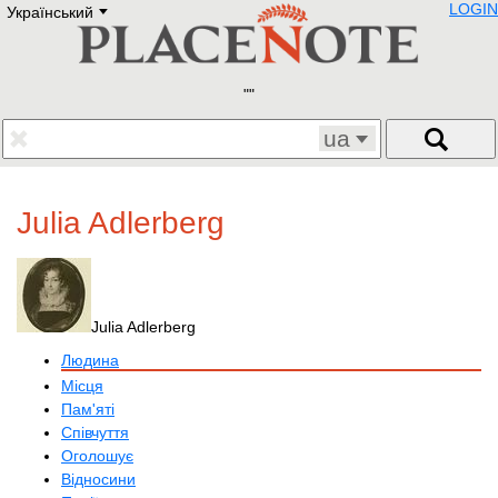
LOGIN
Український
Deutsch
E
English
Русский
Lietuvių
Latviešu
Francais
ua
Polski
Hebrew
Український
Julia Adlerberg
Eestikeelne
Julia Adlerberg
Людина
Місця
Пам'яті
Співчуття
Оголошує
Відносини