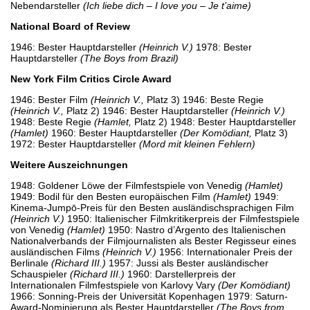
Nebendarsteller
(Ich liebe dich – I love you – Je t’aime)
National Board of Review
1946: Bester Hauptdarsteller
(Heinrich V.)
1978: Bester
Hauptdarsteller
(The Boys from Brazil)
New York Film Critics Circle Award
1946: Bester Film
(Heinrich V.,
Platz 3) 1946: Beste Regie
(Heinrich V.,
Platz 2) 1946: Bester Hauptdarsteller
(Heinrich V.)
1948: Beste Regie
(Hamlet,
Platz 2) 1948: Bester Hauptdarsteller
(Hamlet)
1960: Bester Hauptdarsteller
(Der Komödiant,
Platz 3)
1972: Bester Hauptdarsteller
(Mord mit kleinen Fehlern)
Weitere Auszeichnungen
1948: Goldener Löwe der Filmfestspiele von Venedig
(Hamlet)
1949: Bodil für den Besten europäischen Film
(Hamlet)
1949:
Kinema-Jumpō-Preis für den Besten ausländischsprachigen Film
(Heinrich V.)
1950: Italienischer Filmkritikerpreis der Filmfestspiele
von Venedig
(Hamlet)
1950: Nastro d’Argento des Italienischen
Nationalverbands der Filmjournalisten als Bester Regisseur eines
ausländischen Films
(Heinrich V.)
1956: Internationaler Preis der
Berlinale
(Richard III.)
1957: Jussi als Bester ausländischer
Schauspieler
(Richard III.)
1960: Darstellerpreis der
Internationalen Filmfestspiele von Karlovy Vary
(Der Komödiant)
1966: Sonning-Preis der Universität Kopenhagen 1979: Saturn-
Award-Nominierung als Bester Hauptdarsteller
(The Boys from