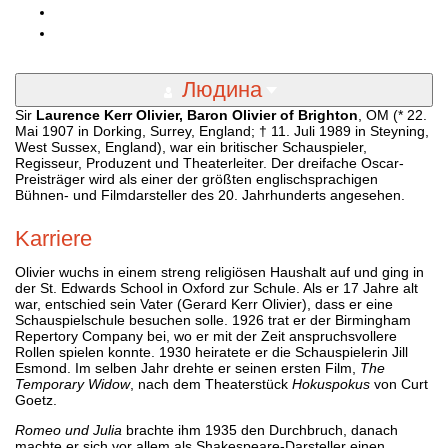
Людина
Sir
Laurence Kerr Olivier, Baron Olivier of Brighton
, OM (* 22.
Mai 1907 in Dorking, Surrey, England; † 11. Juli 1989 in Steyning,
West Sussex, England), war ein britischer Schauspieler,
Regisseur, Produzent und Theaterleiter. Der dreifache Oscar-
Preisträger wird als einer der größten englischsprachigen
Bühnen- und Filmdarsteller des 20. Jahrhunderts angesehen.
Karriere
Olivier wuchs in einem streng religiösen Haushalt auf und ging in
der St. Edwards School in Oxford zur Schule. Als er 17 Jahre alt
war, entschied sein Vater (Gerard Kerr Olivier), dass er eine
Schauspielschule besuchen solle. 1926 trat er der Birmingham
Repertory Company bei, wo er mit der Zeit anspruchsvollere
Rollen spielen konnte. 1930 heiratete er die Schauspielerin Jill
Esmond. Im selben Jahr drehte er seinen ersten Film,
The
Temporary Widow
, nach dem Theaterstück
Hokuspokus
von Curt
Goetz.
Romeo und Julia
brachte ihm 1935 den Durchbruch, danach
machte er sich vor allem als Shakespeare-Darsteller einen