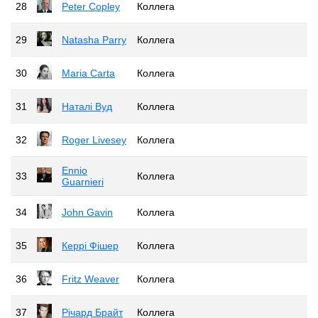
28
Peter Copley
Коллега
29
Natasha Parry
Коллега
30
Maria Carta
Коллега
31
Наталі Вуд
Коллега
32
Roger Livesey
Коллега
Ennio
33
Коллега
Guarnieri
34
John Gavin
Коллега
35
Керрі Фішер
Коллега
36
Fritz Weaver
Коллега
37
Річард Брайт
Коллега