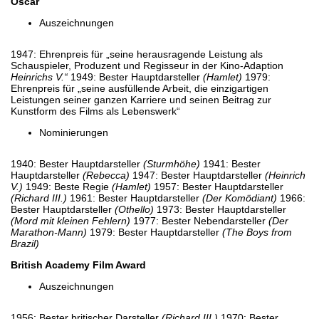
Oscar
Auszeichnungen
1947: Ehrenpreis für „seine herausragende Leistung als
Schauspieler, Produzent und Regisseur in der Kino-Adaption
Heinrichs V.“
1949: Bester Hauptdarsteller
(Hamlet)
1979:
Ehrenpreis für „seine ausfüllende Arbeit, die einzigartigen
Leistungen seiner ganzen Karriere und seinen Beitrag zur
Kunstform des Films als Lebenswerk“
Nominierungen
1940: Bester Hauptdarsteller
(Sturmhöhe)
1941: Bester
Hauptdarsteller
(Rebecca)
1947: Bester Hauptdarsteller
(Heinrich
V.)
1949: Beste Regie
(Hamlet)
1957: Bester Hauptdarsteller
(Richard III.)
1961: Bester Hauptdarsteller
(Der Komödiant)
1966:
Bester Hauptdarsteller
(Othello)
1973: Bester Hauptdarsteller
(Mord mit kleinen Fehlern)
1977: Bester Nebendarsteller
(Der
Marathon-Mann)
1979: Bester Hauptdarsteller
(The Boys from
Brazil)
British Academy Film Award
Auszeichnungen
1956: Bester britischer Darsteller
(Richard III.)
1970: Bester