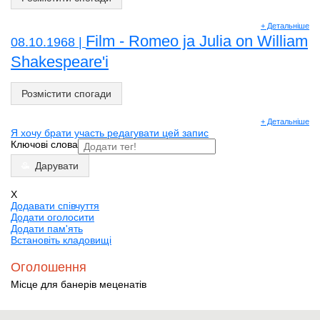
+ Детальніше
Film - Romeo ja Julia on William
08.10.1968 |
Shakespeare'i
Розмістити спогади
+ Детальніше
Я хочу брати участь редагувати цей запис
Ключові слова
Дарувати
X
Додавати співчуття
Додати оголосити
Додати пам'ять
Встановіть кладовищі
Оголошення
Місце для банерів меценатів