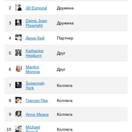
2
Jill Esmond
Дружина
Dame Joan
3
Дружина
Plowright
4
Денні Кей
Партнер
Katharine
5
Друг
Hepburn
Marilyn
6
Друг
Monroe
Susannah
7
Коллега
York
8
Грегорі Пек
Коллега
9
Anne Meara
Коллега
Michael
10
Коллега
Powell