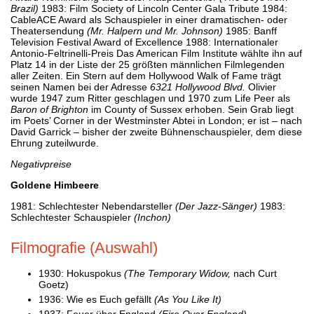
Brazil)
1983: Film Society of Lincoln Center Gala Tribute 1984:
CableACE Award als Schauspieler in einer dramatischen- oder
Theatersendung
(Mr. Halpern und Mr. Johnson)
1985: Banff
Television Festival Award of Excellence 1988: Internationaler
Antonio-Feltrinelli-Preis Das American Film Institute wählte ihn auf
Platz 14 in der Liste der 25 größten männlichen Filmlegenden
aller Zeiten. Ein Stern auf dem Hollywood Walk of Fame trägt
seinen Namen bei der Adresse
6321 Hollywood Blvd.
Olivier
wurde 1947 zum Ritter geschlagen und 1970 zum Life Peer als
Baron of Brighton
im County of Sussex erhoben. Sein Grab liegt
im Poets’ Corner in der Westminster Abtei in London; er ist – nach
David Garrick – bisher der zweite Bühnenschauspieler, dem diese
Ehrung zuteilwurde.
Negativpreise
Goldene Himbeere
1981: Schlechtester Nebendarsteller
(Der Jazz-Sänger)
1983:
Schlechtester Schauspieler
(Inchon)
Filmografie (Auswahl)
1930: Hokuspokus
(The Temporary Widow,
nach Curt
Goetz)
1936: Wie es Euch gefällt
(As You Like It)
1937: Feuer über England
(Fire Over England)