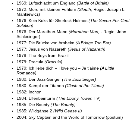
1969: Luftschlacht um England
(Battle of Britain)
1972: Mord mit kleinen Fehlern
(Sleuth,
Regie: Joseph L.
Mankiewicz)
1976: Kein Koks für Sherlock Holmes
(The Seven-Per-Cent
Solution)
1976: Der Marathon-Mann
(Marathon Man,
- Regie: John
Schlesinger)
1977: Die Brücke von Arnheim
(A Bridge Too Far)
1977: Jesus von Nazareth
(Jesus of Nazareth)
1978: The Boys from Brazil
1979: Dracula
(Dracula)
1979: Ich liebe dich – I love you – Je t’aime
(A Little
Romance)
1980: Der Jazz-Sänger
(The Jazz Singer)
1980: Kampf der Titanen
(Clash of the Titans)
1982: Inchon
1984: Elfenbeinturm
(The Ebony Tower,
TV)
1985: Die Bounty
(The Bounty)
1985: Wildgänse 2
(Wild Geese II)
2004: Sky Captain and the World of Tomorrow (postum)