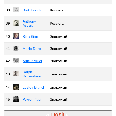
38
Burt Kwouk
Коллега
Anthony
39
Коллега
Asquith
40
Віра Лінн
Знакомый
41
Marie Doro
Знакомый
42
Arthur Miller
Знакомый
Ralph
43
Знакомый
Richardson
44
Lesley Blanch
Знакомый
45
Ромен Гарі
Знакомый
Події