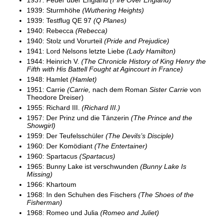
1939: Sturmhöhe
(Wuthering Heights)
1939: Testflug QE 97
(Q Planes)
1940: Rebecca
(Rebecca)
1940: Stolz und Vorurteil
(Pride and Prejudice)
1941: Lord Nelsons letzte Liebe
(Lady Hamilton)
1944: Heinrich V.
(The Chronicle History of King Henry the
Fifth with His Battell Fought at Agincourt in France)
1948: Hamlet
(Hamlet)
1951: Carrie
(Carrie,
nach dem Roman
Sister Carrie
von
Theodore Dreiser)
1955: Richard III.
(Richard III.)
1957: Der Prinz und die Tänzerin
(The Prince and the
Showgirl)
1959: Der Teufelsschüler
(The Devils’s Disciple)
1960: Der Komödiant
(The Entertainer)
1960: Spartacus
(Spartacus)
1965: Bunny Lake ist verschwunden
(Bunny Lake Is
Missing)
1966: Khartoum
1968: In den Schuhen des Fischers
(The Shoes of the
Fisherman)
1968: Romeo und Julia
(Romeo and Juliet)