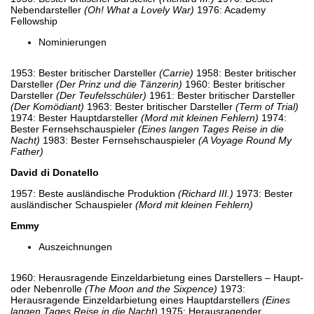
Nebendarsteller
(Oh! What a Lovely War)
1976: Academy
Fellowship
Nominierungen
1953: Bester britischer Darsteller
(Carrie)
1958: Bester britischer
Darsteller
(Der Prinz und die Tänzerin)
1960: Bester britischer
Darsteller
(Der Teufelsschüler)
1961: Bester britischer Darsteller
(Der Komödiant)
1963: Bester britischer Darsteller
(Term of Trial)
1974: Bester Hauptdarsteller
(Mord mit kleinen Fehlern)
1974:
Bester Fernsehschauspieler
(Eines langen Tages Reise in die
Nacht)
1983: Bester Fernsehschauspieler
(A Voyage Round My
Father)
David di Donatello
1957: Beste ausländische Produktion
(Richard III.)
1973: Bester
ausländischer Schauspieler
(Mord mit kleinen Fehlern)
Emmy
Auszeichnungen
1960: Herausragende Einzeldarbietung eines Darstellers – Haupt-
oder Nebenrolle
(The Moon and the Sixpence)
1973:
Herausragende Einzeldarbietung eines Hauptdarstellers
(Eines
langen Tages Reise in die Nacht)
1975: Herausragender