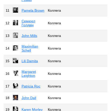
11
Pamela Brown
Коллега
Семюел
12
Коллега
Голдвін
13
John Mills
Коллега
Maximilian
14
Коллега
Schell
15
Lili Damita
Коллега
Margaret
16
Коллега
Leighton
17
Patricia Roc
Коллега
18
John Dall
Коллега
19
Karen Morley
Коллега