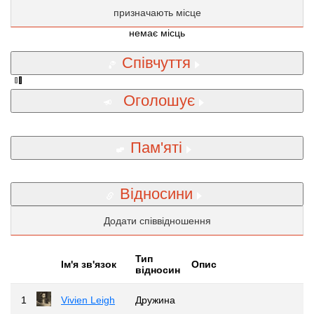
призначають місце
немає місць
Співчуття
Оголошує
Пам'яті
Відносини
Додати співвідношення
Тип
Iм'я зв'язок
Опис
відносин
1
Vivien Leigh
Дружина