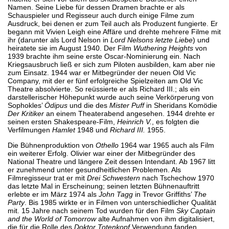
Namen. Seine Liebe für dessen Dramen brachte er als
Schauspieler und Regisseur auch durch einige Filme zum
Ausdruck, bei denen er zum Teil auch als Produzent fungierte. Er
begann mit Vivien Leigh eine Affäre und drehte mehrere Filme mit
ihr (darunter als Lord Nelson in
Lord Nelsons letzte Liebe
) und
heiratete sie im August 1940. Der Film
Wuthering Heights
von
1939 brachte ihm seine erste Oscar-Nominierung ein. Nach
Kriegsausbruch ließ er sich zum Piloten ausbilden, kam aber nie
zum Einsatz. 1944 war er Mitbegründer der neuen Old Vic
Company, mit der er fünf erfolgreiche Spielzeiten am Old Vic
Theatre absolvierte. So reüssierte er als Richard III.; als ein
darstellerischer Höhepunkt wurde auch seine Verkörperung von
Sophokles’
Ödipus
und die des
Mister Puff
in Sheridans Komödie
Der Kritiker
an einem Theaterabend angesehen. 1944 drehte er
seinen ersten Shakespeare-Film,
Heinrich V.
, es folgten die
Verfilmungen
Hamlet
1948 und
Richard III.
1955.
Die Bühnenproduktion von
Othello
1964 war 1965 auch als Film
ein weiterer Erfolg. Olivier war einer der Mitbegründer des
National Theatre und längere Zeit dessen Intendant. Ab 1967 litt
er zunehmend unter gesundheitlichen Problemen. Als
Filmregisseur trat er mit
Drei Schwestern
nach Tschechow 1970
das letzte Mal in Erscheinung; seinen letzten Bühnenauftritt
erlebte er im März 1974 als
John Tagg
in Trevor Griffiths’
The
Party
. Bis 1985 wirkte er in Filmen von unterschiedlicher Qualität
mit. 15 Jahre nach seinem Tod wurden für den Film
Sky Captain
and the World of Tomorrow
alte Aufnahmen von ihm digitalisiert,
die für die Rolle des
Doktor Totenkopf
Verwendung fanden.