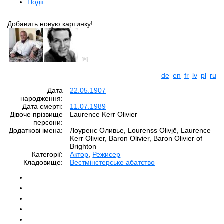
Події
Добавить новую картинку!
de
en
fr
lv
pl
ru
Дата
22.05.1907
народження:
Дата смерті:
11.07.1989
Дівоче прізвище
Laurence Kerr Olivier
персони:
Додаткові імена:
Лоуренс Оливье, Lourenss Olivjē, Laurence
Kerr Olivier, Baron Olivier, Baron Olivier of
Brighton
Категорії:
Aктор
,
Режисер
Кладовище:
Вестмінстерське абатство