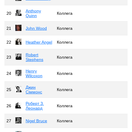
Anthony
20
Коллега
Quinn
21
John Wood
Коллега
22
Heather Angel
Коллега
Robert
23
Коллега
Stephens
Henry
24
Коллега
Wilcoxon
Джин
25
Коллега
Сіммонс
Роберт З.
26
Коллега
Леонард
27
Nigel Bruce
Коллега