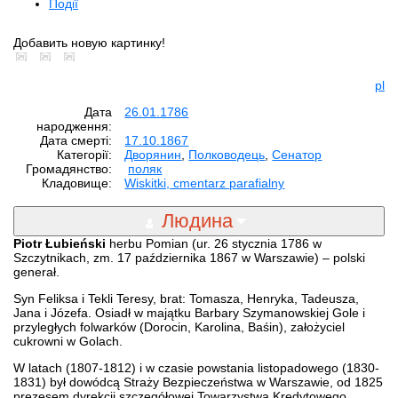
Події
Добавить новую картинку!
pl
Дата
26.01.1786
народження:
Дата смерті:
17.10.1867
Категорії:
Дворянин
,
Полководець
,
Сенатор
Громадянство:
поляк
Кладовище:
Wiskitki, cmentarz parafialny
Людина
Piotr Łubieński
herbu Pomian (ur. 26 stycznia 1786 w
Szczytnikach, zm. 17 października 1867 w Warszawie) – polski
generał.
Syn Feliksa i Tekli Teresy, brat: Tomasza, Henryka, Tadeusza,
Jana i Józefa. Osiadł w majątku Barbary Szymanowskiej Gole i
przyległych folwarków (Dorocin, Karolina, Baśin), założyciel
cukrowni w Golach.
W latach (1807-1812) i w czasie powstania listopadowego (1830-
1831) był dowódcą Straży Bezpieczeństwa w Warszawie, od 1825
prezesem dyrekcji szczegółowej Towarzystwa Kredytowego