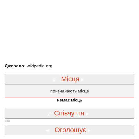
Джерело
: wikipedia.org
Місця
призначають місце
немає місць
Співчуття
Оголошує