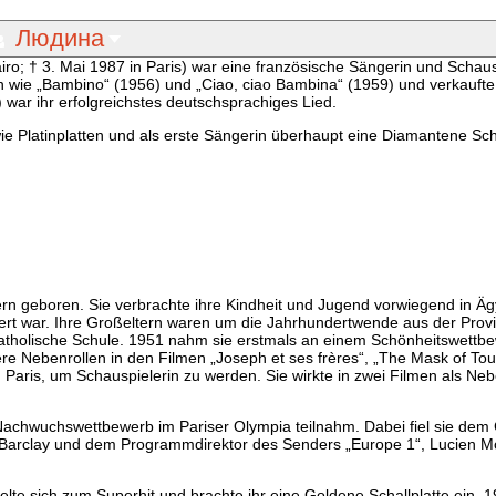
Людина
iro; † 3. Mai 1987 in Paris) war eine französische Sängerin und Schaus
eln wie „Bambino“ (1956) und „Ciao, ciao Bambina“ (1959) und verkauft
 war ihr erfolgreichstes deutschsprachiges Lied.
wie Platinplatten und als erste Sängerin überhaupt eine Diamantene Scha
ern geboren. Sie verbrachte ihre Kindheit und Jugend vorwiegend in Äg
giert war. Ihre Großeltern waren um die Jahrhundertwende aus der Pro
atholische Schule. 1951 nahm sie erstmals an einem Schönheitswettbew
nere Nebenrollen in den Filmen „Joseph et ses frères“, „The Mask of T
Paris, um Schauspielerin zu werden. Sie wirkte in zwei Filmen als Neb
Nachwuchswettbewerb im Pariser Olympia teilnahm. Dabei fiel sie dem
 Barclay und dem Programmdirektor des Senders „Europe 1“, Lucien Mo
elte sich zum Superhit und brachte ihr eine Goldene Schallplatte ein. 