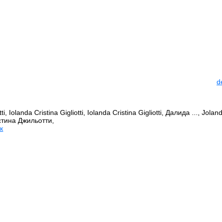
d
ti, Iolanda Cristina Gigliotti, Iolanda Cristina Gigliotti, Далида ..., Jolan
истина Джильотти,
к