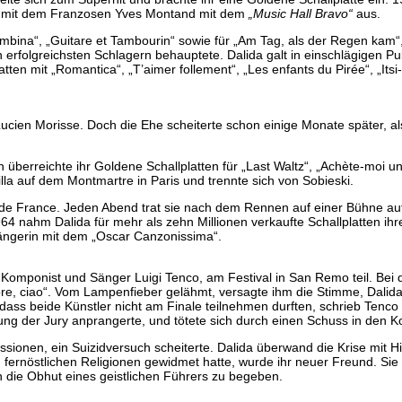
n mit dem Franzosen Yves Montand mit dem
„Music Hall Bravo“
aus.
bina“, „Guitare et Tambourin“ sowie für „Am Tag, als der Regen kam“,
 erfolgreichsten Schlagern behauptete. Dalida galt in einschlägigen Pu
tten mit „Romantica“, „T’aimer follement“, „Les enfants du Pirée“, „Itsi-
Lucien Morisse. Doch die Ehe scheiterte schon einige Monate später, al
n überreichte ihr Goldene Schallplatten für „Last Waltz“, „Achète-moi u
la auf dem Montmartre in Paris und trennte sich von Sobieski.
 de France. Jeden Abend trat sie nach dem Rennen auf einer Bühne auf
4 nahm Dalida für mehr als zehn Millionen verkaufte Schallplatten ihr
 Sängerin mit dem „Oscar Canzonissima“.
Komponist und Sänger Luigi Tenco, am Festival in San Remo teil. Bei 
re, ciao“. Vom Lampenfieber gelähmt, versagte ihm die Stimme, Dali
dass beide Künstler nicht am Finale teilnehmen durften, schrieb Tenco
ung der Jury anprangerte, und tötete sich durch einen Schuss in den K
sionen, ein Suizidversuch scheiterte. Dalida überwand die Krise mit Hil
 fernöstlichen Religionen gewidmet hatte, wurde ihr neuer Freund. Sie 
in die Obhut eines geistlichen Führers zu begeben.