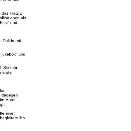
 das Platz 1
blikationen als
Bitsi“ und
s Dalida mit
n jukebox“ und
. Sie fuhr
e erste
der
da dagegen
 im Hotel
opf.
fe einer
begleitete ihn