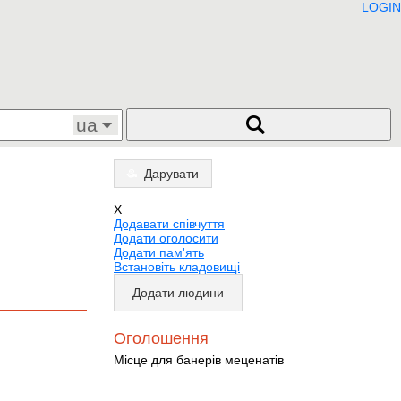
LOGIN
ua
Дарувати
X
Додавати співчуття
Додати оголосити
Додати пам'ять
Встановіть кладовищі
Додати людини
Оголошення
Місце для банерів меценатів