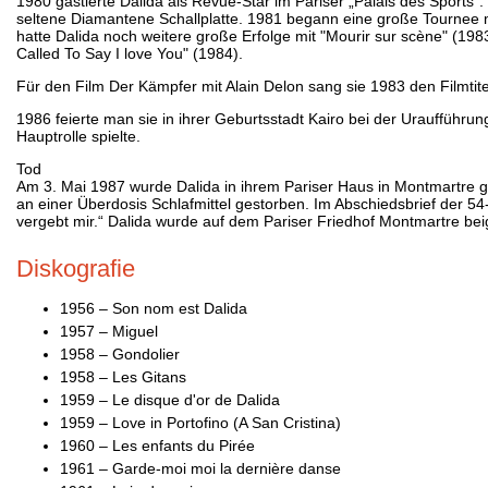
1980 gastierte Dalida als Revue-Star im Pariser „Palais des Sports“.
seltene Diamantene Schallplatte. 1981 begann eine große Tournee mit
hatte Dalida noch weitere große Erfolge mit "Mourir sur scène" (1983)
Called To Say I love You" (1984).
Für den Film Der Kämpfer mit Alain Delon sang sie 1983 den Filmtit
1986 feierte man sie in ihrer Geburtsstadt Kairo bei der Uraufführu
Hauptrolle spielte.
Tod
Am 3. Mai 1987 wurde Dalida in ihrem Pariser Haus in Montmartre geg
an einer Überdosis Schlafmittel gestorben. Im Abschiedsbrief der 54-
vergebt mir.“ Dalida wurde auf dem Pariser Friedhof Montmartre bei
Diskografie
1956 – Son nom est Dalida
1957 – Miguel
1958 – Gondolier
1958 – Les Gitans
1959 – Le disque d'or de Dalida
1959 – Love in Portofino (A San Cristina)
1960 – Les enfants du Pirée
1961 – Garde-moi moi la dernière danse