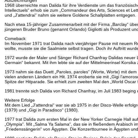
Auszeichnungen
1968 überreichte man Dalida für ihre Verdienste um das französisc
Intellectuels“ erhob sie zum „Commandeur des Arts, Sciences et Lettr
und „J'attendrai“ nahm sie weitere Goldene Schallplatten entgegen.
Nach etwa 15-jähriger Zusammenarbeit mit der Firma „Barclay“ überna
jüngeren Bruder Bruno (genannt Orlando) Gigliotti als Produzent u
Comeback
Im November 1971 trat Dalida nach vierjähriger Pause mit neuem Re
wollte, musste sie die Saalmiete selbst tragen. Doch ihr Auftritt wurd
1972 wurde der Maler und Sänger Richard Chanfray Dalidas neuer Le
Germain“ bekannt. Mit ihm lebte sie auf der Mittelmeerinsel Korsik
1973 nahm sie das Duett „Paroles, paroles“ (Worte, Worte) mit dem
vielen anderen Ländern ein Hit. 1974 eroberte sie mit „Gigi l’amoroso
Spitze der Hitparade. Sie erhielt zum zweiten Mal den „World Oscar for
1981 trennte sich Dalida von Richard Chanfray, im Juli 1983 beging 
Weitere Erfolge
Mit dem Lied „J'attendrai“ war sie ab 1975 in der Disco-Welle erfo
(1979) und „Gigi in Paradisco“ (1980).
1977 trat Dalida zum ersten Mal in der New Yorker Carnegie Hall auf
„Olympia“. Mit „Salma Ya Salama“, das sie in fließendem Arabisch i
„Friedenssängerin“ von Ägypten. Die Konzerttournee in Ägypten und