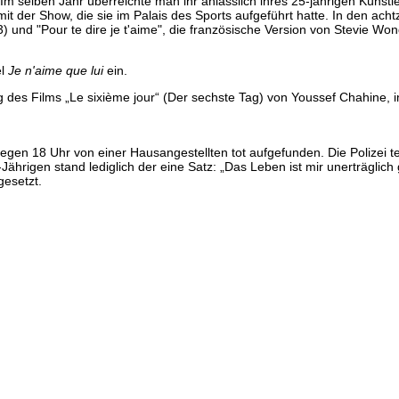
 Im selben Jahr überreichte man ihr anlässlich ihres 25-jährigen Künstl
 der Show, die sie im Palais des Sports aufgeführt hatte. In den acht
 und "Pour te dire je t'aime", die französische Version von Stevie Wond
el
Je n'aime que lui
ein.
ng des Films „Le sixième jour“ (Der sechste Tag) von Youssef Chahine, i
en 18 Uhr von einer Hausangestellten tot aufgefunden. Die Polizei teil
Jährigen stand lediglich der eine Satz: „Das Leben ist mir unerträglic
gesetzt.