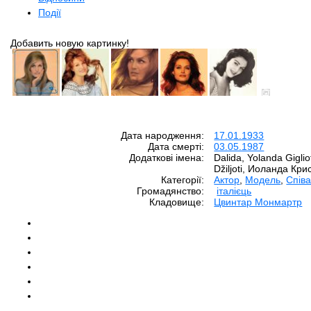
Події
Добавить новую картинку!
Дата народження:
17.01.1933
Дата смерті:
03.05.1987
Додаткові імена:
Dalida, Yolanda Gigliot
Džiljoti, Иоланда Кр
Категорії:
Aктор
,
Модель
,
Співа
Громадянство:
італієць
Кладовище:
Цвинтар Монмартр