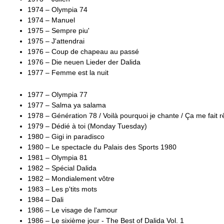
1974 – Olympia 74
1974 – Manuel
1975 – Sempre piu'
1975 – J'attendrai
1976 – Coup de chapeau au passé
1976 – Die neuen Lieder der Dalida
1977 – Femme est la nuit
1977 – Olympia 77
1977 – Salma ya salama
1978 – Génération 78 / Voilà pourquoi je chante / Ça me fait r
1979 – Dédié à toi (Monday Tuesday)
1980 – Gigi in paradisco
1980 – Le spectacle du Palais des Sports 1980
1981 – Olympia 81
1982 – Spécial Dalida
1982 – Mondialement vôtre
1983 – Les p'tits mots
1984 – Dali
1986 – Le visage de l'amour
1986 – Le sixième jour - The Best of Dalida Vol. 1