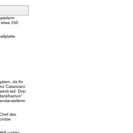
pielerin
e etwa 150
llplatte.
ypten, da ihr
vinz Catanzaro
erb teil. Drei
outankhamon“
endarstellerin
 Chef des
risse.
1958 wählte