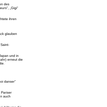
on des
urs“, „Gigi“
htete ihren
ack glauben
Saint-
Japan und in
Jahr) erneut die
tte.
moi danser“
 Pariser
en auch