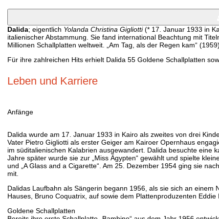
Dalida
; eigentlich
Yolanda Christina Gigliotti
(* 17. Januar 1933 in Ka
italienischer Abstammung. Sie fand international Beachtung mit Tit
Millionen Schallplatten weltweit. „Am Tag, als der Regen kam“ (1959)
Für ihre zahlreichen Hits erhielt Dalida 55 Goldene Schallplatten so
Leben und Karriere
Anfänge
Dalida wurde am 17. Januar 1933 in Kairo als zweites von drei Kind
Vater Pietro Gigliotti als erster Geiger am Kairoer Opernhaus enga
im süditalienischen Kalabrien ausgewandert. Dalida besuchte eine k
Jahre später wurde sie zur „Miss Ägypten“ gewählt und spielte klei
und „A Glass and a Cigarette“. Am 25. Dezember 1954 ging sie nach 
mit.
Dalidas Laufbahn als Sängerin begann 1956, als sie sich an einem 
Hauses, Bruno Coquatrix, auf sowie dem Plattenproduzenten Eddie
Goldene Schallplatten
Bereits ihre erste Schallplatte „Bambino“ aus dem Jahr 1956 entwick