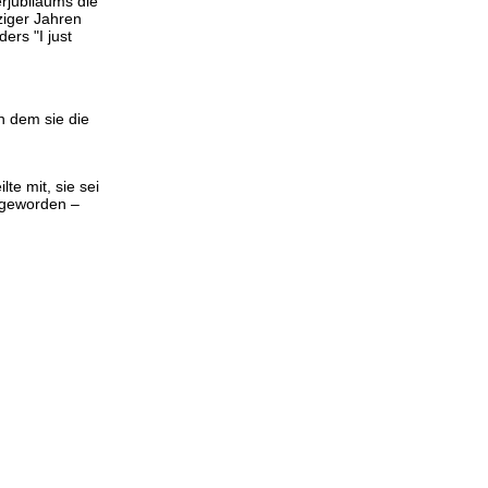
erjubiläums die
ziger Jahren
ers "I just
n dem sie die
te mit, sie sei
h geworden –