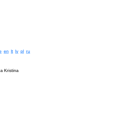
e
en
lt
lv
pl
ru
da Kristina