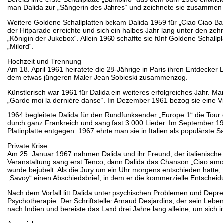
man Dalida zur „Sängerin des Jahres“ und zeichnete sie zusamme
Weitere Goldene Schallplatten bekam Dalida 1959 für „Ciao Ciao Bam
der Hitparade erreichte und sich ein halbes Jahr lang unter den zehn
„Königin der Jukebox“. Allein 1960 schaffte sie fünf Goldene Schallpla
„Milord“.
Hochzeit und Trennung
Am 18. April 1961 heiratete die 28-Jährige in Paris ihren Entdecker 
dem etwas jüngeren Maler Jean Sobieski zusammenzog.
Künstlerisch war 1961 für Dalida ein weiteres erfolgreiches Jahr. Ma
„Garde moi la dernière danse“. Im Dezember 1961 bezog sie eine Vil
1964 begleitete Dalida für den Rundfunksender „Europe 1“ die Tour
durch ganz Frankreich und sang fast 3.000 Lieder. Im September 196
Platinplatte entgegen. 1967 ehrte man sie in Italien als populärste
Private Krise
Am 25. Januar 1967 nahmen Dalida und ihr Freund, der italienische 
Veranstaltung sang erst Tenco, dann Dalida das Chanson „Ciao amo
wurde bejubelt. Als die Jury um ein Uhr morgens entschieden hatte, 
„Savoy“ einen Abschiedsbrief, in dem er die kommerzielle Entscheid
Nach dem Vorfall litt Dalida unter psychischen Problemen und Depres
Psychotherapie. Der Schriftsteller Arnaud Desjardins, der sein Leben
nach Indien und bereiste das Land drei Jahre lang alleine, um sich 