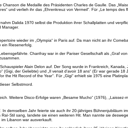
he Chanson die Medaille des Präsidenten Charles de Gaulle. Das „Mais
es“ und verlieh ihr das „Ehrenkreuz von Vermeil“. Für „Le temps des fle
hm Dalida 1970 selbst die Produktion ihrer Schallplatten und verpflic
nd Manager.
pertoire wieder im „Olympia“ in Paris auf. Da man nicht an ihr Comeb
e ein Riesenerfolg.
bensgefährte. Chanfray war in der Pariser Gesellschaft als „Graf von 
a zusammen.
 Schauspieler Alain Delon auf. Der Song wurde in Frankreich, Kanada, 
“ (Gigi, der Geliebte) und „Il venait d'avoir 18 ans“ (Er war gerade 18 
 the Hit Record of the Year“. Für „Gigi“ erhielt sie 1975 eine Platinpla
dieser Selbstmord.
lgreich. Weitere Disco-Erfolge waren „Besame Mucho“ (1976), „Laissez-
. In demselben Jahr feierte sie auch ihr 20-jähriges Bühnenjubiläum im
m Raï-Stil sang, landete sie einen weiteren Hit. Man nannte sie desweg
 im Libanon war ausverkauft.