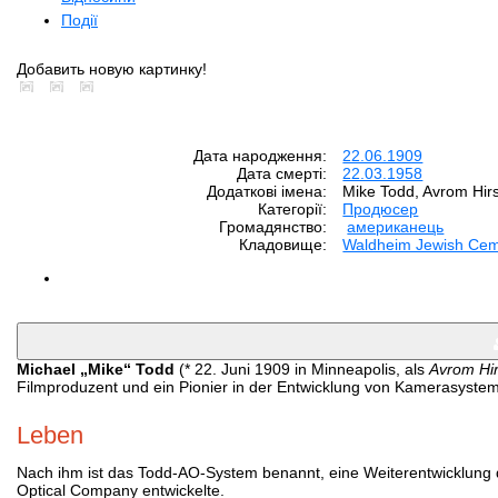
Події
Добавить новую картинку!
Дата народження:
22.06.1909
Дата смерті:
22.03.1958
Додаткові імена:
Mike Todd, Avrom Hi
Категорії:
Продюсер
Громадянство:
американець
Кладовище:
Waldheim Jewish Ceme
Michael „Mike“ Todd
(* 22. Juni 1909 in Minneapolis, als
Avrom Hi
Filmproduzent und ein Pionier in der Entwicklung von Kamerasyste
Leben
Nach ihm ist das Todd-AO-System benannt, eine Weiterentwicklung
Optical Company entwickelte.