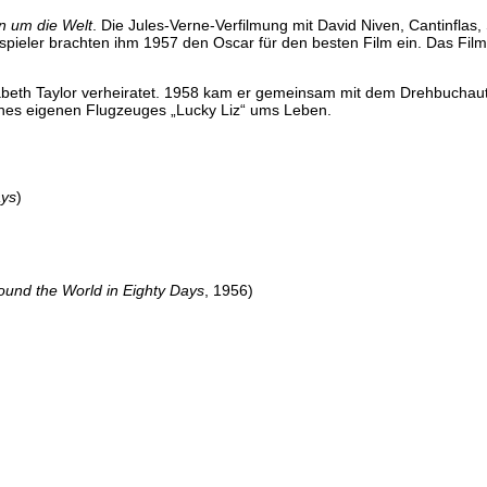
n um die Welt
. Die Jules-Verne-Verfilmung mit David Niven, Cantinflas, 
uspieler brachten ihm 1957 den Oscar für den besten Film ein. Das Fi
zabeth Taylor verheiratet. 1958 kam er gemeinsam mit dem Drehbuchau
ines eigenen Flugzeuges „Lucky Liz“ ums Leben.
ays
)
ound the World in Eighty Days
, 1956)