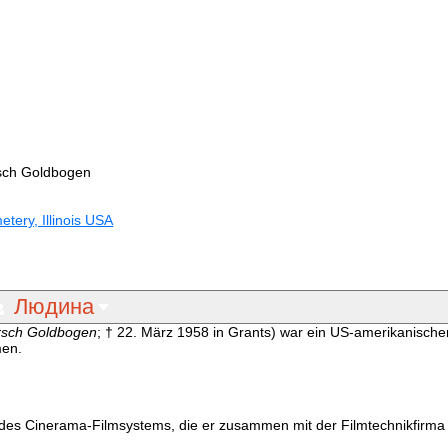
rsch Goldbogen
tery, Illinois USA
Людина
rsch Goldbogen
; † 22. März 1958 in Grants) war ein US-amerikanische
men.
 des Cinerama-Filmsystems, die er zusammen mit der Filmtechnikfirma