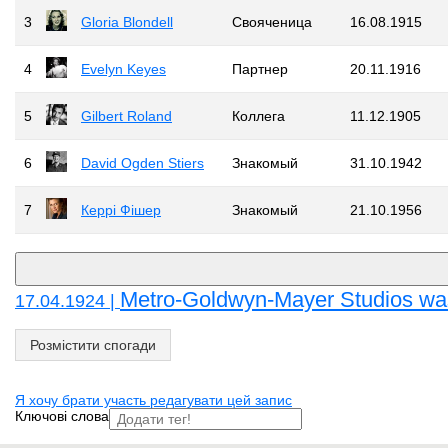
3
Gloria Blondell
Свояченица
16.08.1915
4
Evelyn Keyes
Партнер
20.11.1916
5
Gilbert Roland
Коллега
11.12.1905
6
David Ogden Stiers
Знакомый
31.10.1942
7
Керрі Фішер
Знакомый
21.10.1956
Metro-Goldwyn-Mayer Studios was
17.04.1924 |
Розмістити спогади
Я хочу брати участь редагувати цей запис
Ключові слова