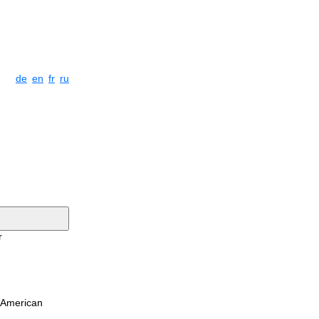
de
en
fr
ru
r
 American