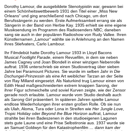
Dorothy Lamour, die ausgebildete Stenotypistin war, gewann bei
einem Schönheitswettbewerb 1931 den Titel einer „Miss New
Orleans“ und ging anschließend nach Chicago, um dort
Berufssängerin zu werden. Erste Aufmerksamkeit errang sie als
Sängerin in der Band von Herbie Kay. 1935 erhielt sie eine eigene
Musiksendung im Programm des Radiosenders NBC; daneben
sang sie auch in der populären Radioshow von Rudy Vallee. Ihren
Künstlernamen „Lamour“ wählte sie in Anlehnung an den Namen
ihres Stiefvaters, Carlo Lambour.
Ihr Filmdebüt hatte Dorothy Lamour 1933 in Lloyd Bacons
Musical
Footlight Parade
, einem Revuefilm, in dem sie neben
James Cagney und Joan Blondell in einer winzigen Nebenrolle
auftrat. 1936 unterschrieb sie einen Studiovertrag über sieben
Jahre bei Paramount Pictures. Sie wurde im selben Jahr in
Die
Dschungel-Prinzessin
als eine Art weiblicher Tarzan an der Seite
von Ray Milland eingesetzt. Als Naturkind trug Lamour einen von
Edith Head maßgeschneiderten extrem knappen Sarong, der
ihrer Figur schmeichelte und soviel Kurven zeigte, wie der Zensor
gerade noch erlaubte. Lamour wurde vom Studio deshalb auch
als
Sarong Girl
präsentiert. In späteren Jahren spielte Lamour
endlose Wiederholungen ihrer ersten großen Rolle. Ob sie nun
als Ulah, Aloma, Tura oder Lona in Streifen wie
Her Jungle Love
,
Tropic Holiday
oder
Beyond the Blue Horizon
auftrat, Lamour
strahlte bei ihren Badeszenen in den studioeigenen Lagunen
stets gute Laune und eine Prise Selbstironie aus. 1937 wurde sie
an Samuel Goldwyn für den Katastrophenfilm
… dann kam der