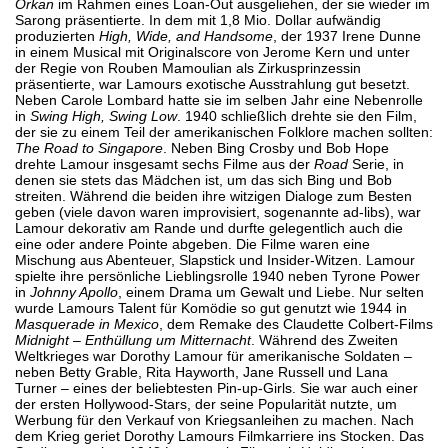
Orkan
im Rahmen eines Loan-Out ausgeliehen, der sie wieder im
Sarong präsentierte. In dem mit 1,8 Mio. Dollar aufwändig
produzierten
High, Wide, and Handsome
, der 1937 Irene Dunne
in einem Musical mit Originalscore von Jerome Kern und unter
der Regie von Rouben Mamoulian als Zirkusprinzessin
präsentierte, war Lamours exotische Ausstrahlung gut besetzt.
Neben Carole Lombard hatte sie im selben Jahr eine Nebenrolle
in
Swing High, Swing Low
. 1940 schließlich drehte sie den Film,
der sie zu einem Teil der amerikanischen Folklore machen sollten:
The Road to Singapore
. Neben Bing Crosby und Bob Hope
drehte Lamour insgesamt sechs Filme aus der
Road
Serie, in
denen sie stets das Mädchen ist, um das sich Bing und Bob
streiten. Während die beiden ihre witzigen Dialoge zum Besten
geben (viele davon waren improvisiert, sogenannte ad-libs), war
Lamour dekorativ am Rande und durfte gelegentlich auch die
eine oder andere Pointe abgeben. Die Filme waren eine
Mischung aus Abenteuer, Slapstick und Insider-Witzen. Lamour
spielte ihre persönliche Lieblingsrolle 1940 neben Tyrone Power
in
Johnny Apollo
, einem Drama um Gewalt und Liebe. Nur selten
wurde Lamours Talent für Komödie so gut genutzt wie 1944 in
Masquerade in Mexico
, dem Remake des Claudette Colbert-Films
Midnight – Enthüllung um Mitternacht
. Während des Zweiten
Weltkrieges war Dorothy Lamour für amerikanische Soldaten –
neben Betty Grable, Rita Hayworth, Jane Russell und Lana
Turner – eines der beliebtesten Pin-up-Girls. Sie war auch einer
der ersten Hollywood-Stars, der seine Popularität nutzte, um
Werbung für den Verkauf von Kriegsanleihen zu machen. Nach
dem Krieg geriet Dorothy Lamours Filmkarriere ins Stocken. Das