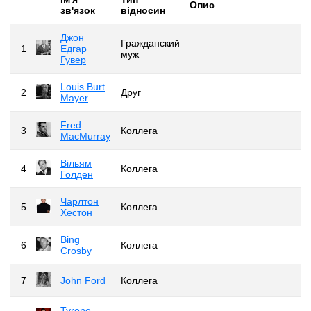
Опис
зв'язок
відносин
Джон
Гражданский
1
Едгар
муж
Гувер
Louis Burt
2
Друг
Mayer
Fred
3
Коллега
MacMurray
Вільям
4
Коллега
Голден
Чарлтон
5
Коллега
Хестон
Bing
6
Коллега
Crosby
7
John Ford
Коллега
Tyrone