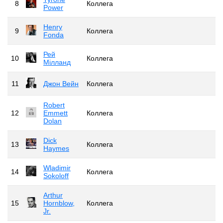
8
Коллега
Power
Henry
9
Коллега
Fonda
Рей
10
Коллега
Мілланд
11
Джон Вейн
Коллега
Robert
12
Emmett
Коллега
Dolan
Dick
13
Коллега
Haymes
Wladimir
14
Коллега
Sokoloff
Arthur
15
Hornblow,
Коллега
Jr.