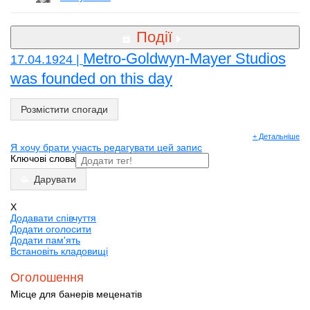
Події
Metro-Goldwyn-Mayer Studios
17.04.1924 |
was founded on this day
Розмістити спогади
+ Детальніше
Я хочу брати участь редагувати цей запис
Ключові слова
Дарувати
X
Додавати співчуття
Додати оголосити
Додати пам'ять
Встановіть кладовищі
Оголошення
Місце для банерів меценатів