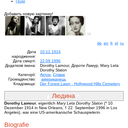
Події
Добавить новую картинку!
de
en
fr
pl
ru
Дата
10.12.1914
народження:
Дата смерті:
22.09.1996
Додаткові імена:
Dorothy Lamour, Дороти Ламур, Mary Leta
Dorothy Slaton
Категорії:
Aктор
,
Співак
Громадянство:
американець
Кладовище:
Der Forest Lawn - Hollywood Hills Cemetery
Людина
Dorothy Lamour
, eigentlich
Mary Leta Dorothy Slaton
(* 10.
Dezember 1914 in New Orleans; † 22. September 1996 in Los
Angeles), war eine US-amerikanische Schauspielerin.
Biografie