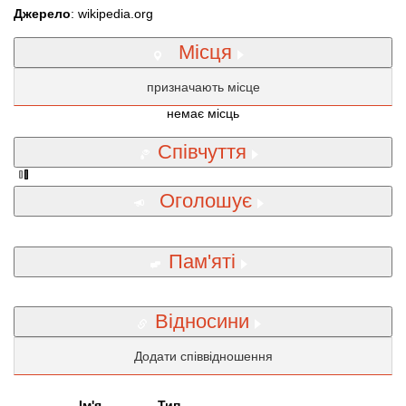
Джерело
: wikipedia.org
Місця
призначають місце
немає місць
Співчуття
Оголошує
Пам'яті
Відносини
Додати співвідношення
Iм'я
Тип