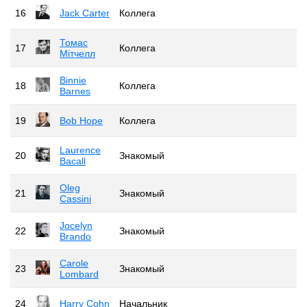
16
Jack Carter
Коллега
Томас
17
Коллега
Мітчелл
Binnie
18
Коллега
Barnes
19
Bob Hope
Коллега
Laurence
20
Знакомый
Bacall
Oleg
21
Знакомый
Cassini
Jocelyn
22
Знакомый
Brando
Carole
23
Знакомый
Lombard
24
Harry Cohn
Начальник