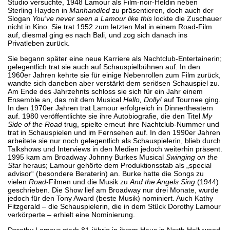
Studio versuchte, 1948 Lamour als Film-noir-Heldin neben
Sterling Hayden in
Manhandled
zu präsentieren, doch auch der
Slogan
You've never seen a Lamour like this
lockte die Zuschauer
nicht in Kino. Sie trat 1952 zum letzten Mal in einem Road-Film
auf, diesmal ging es nach Bali, und zog sich danach ins
Privatleben zurück.
Sie begann später eine neue Karriere als Nachtclub-Entertainerin;
gelegentlich trat sie auch auf Schauspielbühnen auf. In den
1960er Jahren kehrte sie für einige Nebenrollen zum Film zurück,
wandte sich daneben aber verstärkt dem seriösen Schauspiel zu.
Am Ende des Jahrzehnts schloss sie sich für ein Jahr einem
Ensemble an, das mit dem Musical
Hello, Dolly!
auf Tournee ging.
In den 1970er Jahren trat Lamour erfolgreich in Dinnertheatern
auf. 1980 veröffentlichte sie ihre Autobiografie, die den Titel
My
Side of the Road
trug, spielte erneut ihre Nachtclub-Nummer und
trat in Schauspielen und im Fernsehen auf. In den 1990er Jahren
arbeitete sie nur noch gelegentlich als Schauspielerin, blieb durch
Talkshows und Interviews in den Medien jedoch weiterhin präsent.
1995 kam am Broadway Johnny Burkes Musical
Swinging on the
Star
heraus; Lamour gehörte dem Produktionsstab als „special
advisor“ (besondere Beraterin) an. Burke hatte die Songs zu
vielen
Road
-Filmen und die Musik zu
And the Angels Sing
(1944)
geschrieben. Die Show lief am Broadway nur drei Monate, wurde
jedoch für den Tony Award (beste Musik) nominiert. Auch Kathy
Fitzgerald – die Schauspielerin, die in dem Stück Dorothy Lamour
verkörperte – erhielt eine Nominierung.
Dorothy Lamour starb 81-jährig in ihrem Haus in North Hollywood.