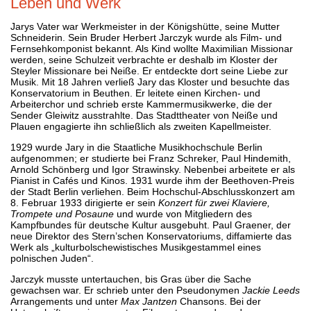
Leben und Werk
Jarys Vater war Werkmeister in der Königshütte, seine Mutter
Schneiderin. Sein Bruder Herbert Jarczyk wurde als Film- und
Fernsehkomponist bekannt. Als Kind wollte Maximilian Missionar
werden, seine Schulzeit verbrachte er deshalb im Kloster der
Steyler Missionare bei Neiße. Er entdeckte dort seine Liebe zur
Musik. Mit 18 Jahren verließ Jary das Kloster und besuchte das
Konservatorium in Beuthen. Er leitete einen Kirchen- und
Arbeiterchor und schrieb erste Kammermusikwerke, die der
Sender Gleiwitz ausstrahlte. Das Stadttheater von Neiße und
Plauen engagierte ihn schließlich als zweiten Kapellmeister.
1929 wurde Jary in die Staatliche Musikhochschule Berlin
aufgenommen; er studierte bei Franz Schreker, Paul Hindemith,
Arnold Schönberg und Igor Strawinsky. Nebenbei arbeitete er als
Pianist in Cafés und Kinos. 1931 wurde ihm der Beethoven-Preis
der Stadt Berlin verliehen. Beim Hochschul-Abschlusskonzert am
8. Februar 1933 dirigierte er sein
Konzert für zwei Klaviere,
Trompete und Posaune
und wurde von Mitgliedern des
Kampfbundes für deutsche Kultur ausgebuht. Paul Graener, der
neue Direktor des Stern’schen Konservatoriums, diffamierte das
Werk als „kulturbolschewistisches Musikgestammel eines
polnischen Juden“.
Jarczyk musste untertauchen, bis Gras über die Sache
gewachsen war. Er schrieb unter den Pseudonymen
Jackie Leeds
Arrangements und unter
Max Jantzen
Chansons. Bei der