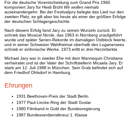
Für die deutsche Vorentscheidung zum Grand Prix 1960
komponiert Jary für Heidi Brühl
Wir wollen niemals
auseinandergehn
. Bei der Festivaljury belegte das Lied nur den
zweiten Platz; es gilt aber bis heute als einer der größten Erfolge
der deutschen Schlagergeschichte.
Nach diesem Erfolg fand Jary zu seinen Wurzeln zurück. Er
schrieb das Musical
Nicole
, das 1963 in Nürnberg uraufgeführt
wurde und später Serien-Rekorde im damaligen Ostblock feierte,
und in seiner Schweizer Wahlheimat oberhalb des Luganersees
schrieb er sinfonische Werke. 1973 erlitt er drei Herzinfarkte.
Michael Jary war in zweiter Ehe mit dem Mannequin Christiana
verheiratet und ist der Vater der Schriftstellerin Micaela Jary. Er
starb am 12. Juli 1988 in München. Sein Grab befindet sich auf
dem Friedhof Ohlsdorf in Hamburg.
Ehrungen
1931 Beethoven-Preis der Stadt Berlin
1977 Paul-Lincke-Ring der Stadt Goslar
1980 Filmband in Gold der Bundesregierung
1987 Bundesverdienstkreuz 1. Klasse