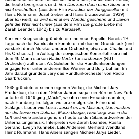
die heute Evergreens sind: Von
Das kann doch einen Seemann
nicht erschüttern
(aus dem Film
Paradies der Junggesellen
mit
Heinz Rühmann, Josef Sieber und Hans Brausewetter, 1939)
über
Ich weiß, es wird einmal ein Wunder geschehn
und
Davon
geht die Welt nicht unter
(aus dem Film
Die große Liebe
mit
Zarah Leander, 1942) bis zu
Karussell
.
Kurz vor Kriegsende gründete er eine neue Kapelle. Bereits 19
Tage nach der Kapitulation konnte er mit diesem Grundstock (und
verstärkt durch Musiker anderer Orchester, etwa aus Charlie and
His Orchestra) im Auftrag der sowjetischen Kontrolloffiziere mit
dem 48 Mann starken
Radio Berlin Tanzorchester
(RBT-
Orchester) auftreten. Als Solisten für die Rundfunksendungen
engagierte er unter anderem Ilse Werner und Bully Buhlan. Im
Jahr darauf gründete Jary das Rundfunkorchester von Radio
Saarbrücken.
1948 gründete er seinen eigenen Verlag, die Michael Jary-
Produktion, die in den 1950er Jahren sogar ein Büro in New York
unterhielt. 1949 ging „Mäcki“, wie ihn seine Freunde nannten,
nach Hamburg. Es folgen weitere erfolgreiche Filme und
Schlager. Lieder wie
Leise rauscht es am Missouri
,
Das machen
nur die Beine von Dolores
,
Mäcki-Boogie
,
Heut’ liegt was in der
Luft
und viele andere gehören heute zu den Standardwerken der
Unterhaltungsmusik. Interpreten wie Zarah Leander, Rosita
Serrano, Evelyn Künneke, Lale Andersen, Gerhard Wendland,
Heinz Rühmann, Hans Albers sangen Michael Jarys Lieder.