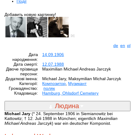
Події
Добавить новую картинку!
de
en
pl
Дата
14.09.1906
народження:
Дата смерті:
12.07.1988
Дівоче прізвище
Maximilian Michael Andreas Jarczyk
персони:
Додаткові імена:
Michael Jary, Maksymilian Michał Jarczyk
Категорії:
Композитор
,
Музикант
Громадянство:
поляк
Кладовище:
Hamburg, Ohlsdorf Cemetery
Людина
Michael Jary
(* 24. September 1906 in Siemianowitz bei
Kattowitz; † 12. Juli 1988 in München; eigentlich
Maximilian
Michael Andreas Jarczyk
) war ein deutscher Komponist.