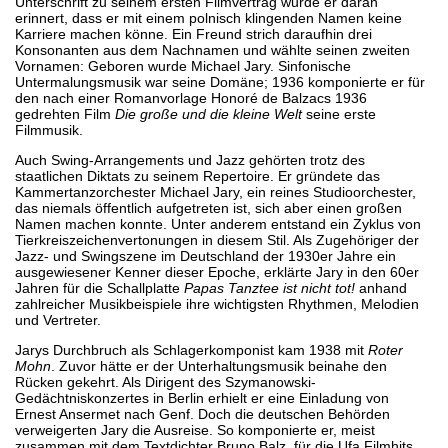
Unterschrift zu seinem ersten Filmvertrag wurde er daran
erinnert, dass er mit einem polnisch klingenden Namen keine
Karriere machen könne. Ein Freund strich daraufhin drei
Konsonanten aus dem Nachnamen und wählte seinen zweiten
Vornamen: Geboren wurde Michael Jary. Sinfonische
Untermalungsmusik war seine Domäne; 1936 komponierte er für
den nach einer Romanvorlage Honoré de Balzacs 1936
gedrehten Film
Die große und die kleine Welt
seine erste
Filmmusik.
Auch Swing-Arrangements und Jazz gehörten trotz des
staatlichen Diktats zu seinem Repertoire. Er gründete das
Kammertanzorchester Michael Jary, ein reines Studioorchester,
das niemals öffentlich aufgetreten ist, sich aber einen großen
Namen machen konnte. Unter anderem entstand ein Zyklus von
Tierkreiszeichenvertonungen in diesem Stil. Als Zugehöriger der
Jazz- und Swingszene im Deutschland der 1930er Jahre ein
ausgewiesener Kenner dieser Epoche, erklärte Jary in den 60er
Jahren für die Schallplatte
Papas Tanztee ist nicht tot!
anhand
zahlreicher Musikbeispiele ihre wichtigsten Rhythmen, Melodien
und Vertreter.
Jarys Durchbruch als Schlagerkomponist kam 1938 mit
Roter
Mohn
. Zuvor hätte er der Unterhaltungsmusik beinahe den
Rücken gekehrt. Als Dirigent des Szymanowski-
Gedächtniskonzertes in Berlin erhielt er eine Einladung von
Ernest Ansermet nach Genf. Doch die deutschen Behörden
verweigerten Jary die Ausreise. So komponierte er, meist
zusammen mit dem Textdichter Bruno Balz, für die Ufa Filmhits,