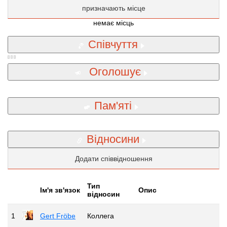
призначають місце
немає місць
Співчуття
Оголошує
Пам'яті
Відносини
Додати співвідношення
Тип
Iм'я зв'язок
Опис
відносин
1
Gert Fröbe
Коллега