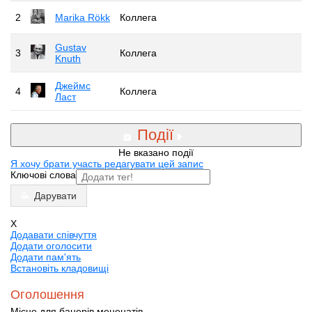
2
Marika Rökk
Коллега
Gustav
3
Коллега
Knuth
Джеймс
4
Коллега
Ласт
Події
Не вказано події
Я хочу брати участь редагувати цей запис
Ключові слова
Дарувати
X
Додавати співчуття
Додати оголосити
Додати пам'ять
Встановіть кладовищі
Оголошення
Місце для банерів меценатів