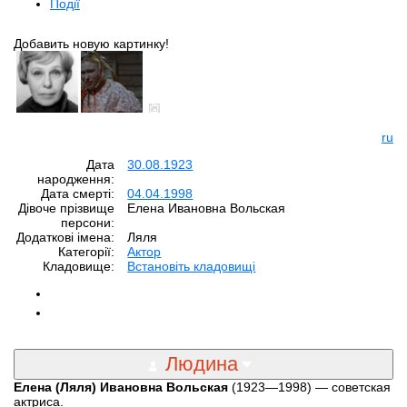
Події
Добавить новую картинку!
ru
Дата
30.08.1923
народження:
Дата смерті:
04.04.1998
Дівоче прізвище
Елена Ивановна Вольская
персони:
Додаткові імена:
Ляля
Категорії:
Aктор
Кладовище:
Встановіть кладовищі
Людина
Елена (Ляля) Ивановна Вольская
(1923—1998) — советская
актриса.