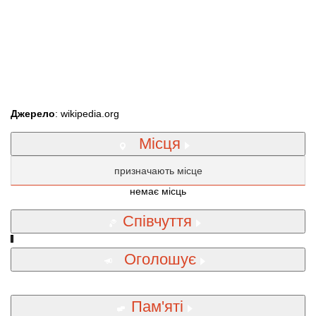
Джерело
: wikipedia.org
Місця
призначають місце
немає місць
Співчуття
Оголошує
Пам'яті