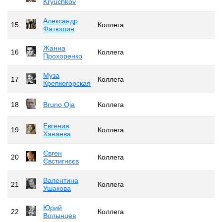
Kryuchkov
Александр
15
Коллега
Фатюшин
Жанна
16
Коллега
Прохоренко
Муза
17
Коллега
Крепкогорская
18
Bruno Oja
Коллега
Евгения
19
Коллега
Ханаева
Євген
20
Коллега
Євстигнєєв
Валентина
21
Коллега
Ушакова
Юрий
22
Коллега
Волынцев