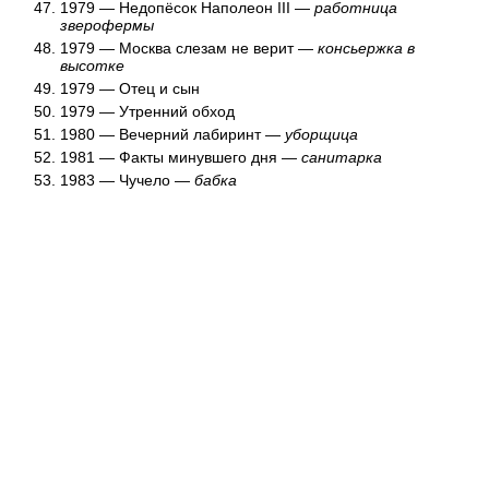
1979 — Недопёсок Наполеон III —
работница
зверофермы
1979 — Москва слезам не верит —
консьержка в
высотке
1979 — Отец и сын
1979 — Утренний обход
1980 — Вечерний лабиринт —
уборщица
1981 — Факты минувшего дня —
санитарка
1983 — Чучело —
бабка