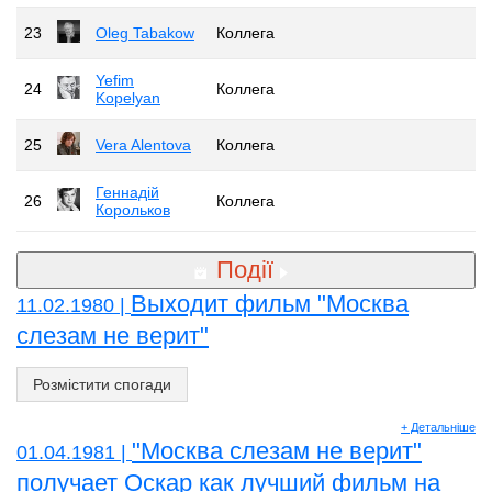
23
Oleg Tabakow
Коллега
Yefim
24
Коллега
Kopelyan
25
Vera Alentova
Коллега
Геннадій
26
Коллега
Корольков
Події
Выходит фильм "Москва
11.02.1980 |
слезам не верит"
Розмістити спогади
+ Детальніше
"Москва слезам не верит"
01.04.1981 |
получает Оскар как лучший фильм на