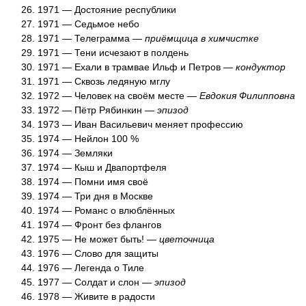
1971 — Достояние республики
1971 — Седьмое небо
1971 — Телеграмма —
приёмщица в химчистке
1971 — Тени исчезают в полдень
1971 — Ехали в трамвае Ильф и Петров —
кондуктор
1971 — Сквозь ледяную мглу
1972 — Человек на своём месте —
Евдокия Филипповна
1972 — Пётр Рябинкин —
эпизод
1973 — Иван Васильевич меняет профессию
1974 — Нейлон 100 %
1974 — Земляки
1974 — Кыш и Двапортфеля
1974 — Помни имя своё
1974 — Три дня в Москве
1974 — Романс о влюблённых
1974 — Фронт без флангов
1975 — Не может быть! —
цветочница
1976 — Слово для защиты
1976 — Легенда о Тиле
1977 — Солдат и слон —
эпизод
1978 — Живите в радости