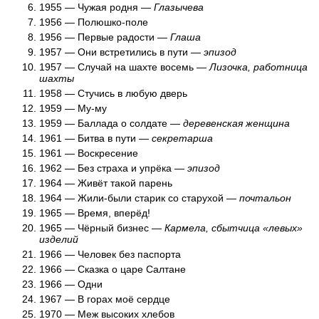
1955 — Чужая родня —
Глазычева
1956 — Полюшко-поле
1956 — Первые радости —
Глаша
1957 — Они встретились в пути —
эпизод
1957 — Случай на шахте восемь —
Лизочка, работница
шахты
1958 — Стучись в любую дверь
1959 — Му-му
1959 — Баллада о солдате —
деревенская женщина
1961 — Битва в пути —
секретарша
1961 — Воскресение
1962 — Без страха и упрёка —
эпизод
1964 — Живёт такой парень
1964 — Жили-были старик со старухой —
почтальон
1965 — Время, вперёд!
1965 — Чёрный бизнес —
Кармела, сбытчица «левых»
изделий
1966 — Человек без паспорта
1966 — Сказка о царе Салтане
1966 — Одни
1967 — В горах моё сердце
1970 — Меж высоких хлебов