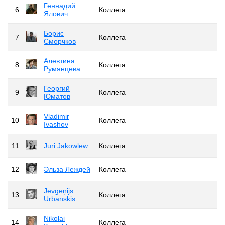
Геннадий
6
Коллега
Ялович
Борис
7
Коллега
Сморчков
Алевтина
8
Коллега
Румянцева
Георгий
9
Коллега
Юматов
Vladimir
10
Коллега
Ivashov
11
Juri Jakowlew
Коллега
12
Эльза Леждей
Коллега
Jevgeņijs
13
Коллега
Urbanskis
Nikolai
14
Коллега