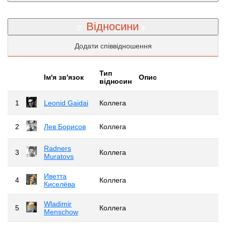
Відносини
Додати співвідношення
Тип
Iм'я зв'язок
Опис
відносин
1
Leonid Gaidai
Коллега
2
Лев Борисов
Коллега
Radners
3
Коллега
Muratovs
Иветта
4
Коллега
Киселёва
Wladimir
5
Коллега
Menschow