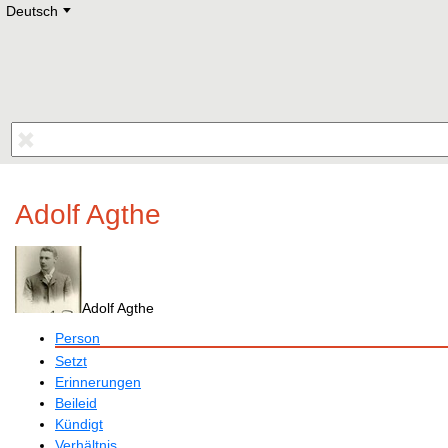
Deutsch
Deutsch
E
English
Русский
Lietuvių
Latviešu
Francais
Polski
Hebrew
Український
Eestikeelne
Adolf Agthe
Adolf Agthe
Person
Setzt
Erinnerungen
Beileid
Kündigt
Verhältnis