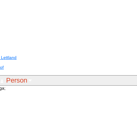
 Lettland
of
Person
ga;