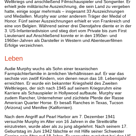
Weltkriegs und anschließend Filmschauspieler und Songwriter. Er
erhielt jede militärische Auszeichnung, die sein Land zu vergeben
hatte, einige sogar mehrmals – insgesamt 33 Auszeichnungen
und Medaillen. Murphy war unter anderem Träger der Medal of
Honor. Fünf seiner Auszeichnungen erhielt er von Frankreich und
eine von Belgien. Während seiner drei Dienstjahre diente er in der
3. US-Infanteriedivision und stieg dort vom Private bis zum First
Lieutenant auf.Anschließend konnte er in den 1950er- und
1960er-Jahren als Darsteller in Western und Abenteuerfilmen
Erfolge verzeichnen.
Leben
Audie Murphy wuchs als Sohn einer texanischen
Farmpächterfamilie in ärmlichen Verhältnissen auf. Er war das
sechste von zwölf Kindern, von denen neun das 18. Lebensjahr
erreichten. Er wurde ein bekannter Kriegsheld des Zweiten
Weltkrieges, der sich nach 1945 auf seinem Kriegsruhm eine
Karriere als Schauspieler in Hollywood aufbaute. Murphy war
zudem Rancher, Unternehmer und züchtete Pferde der Rasse
American Quarter Horse. Er besaß Ranches in Texas, Tucson
(Arizona) und Menifee (Kalifornien).
Nach dem Angriff auf Pearl Harbor am 7. Dezember 1941
versuchte Murphy im Alter von 16 Jahren in die Streitkräfte
einzutreten, wurde aber als zu jung abgelehnt. Nach seinem 17.
Geburtstag im Juni 1942 fälschte er mit Hilfe seiner Schwester
Corrine sein Alter auf 18 Jahre. Er versuchte zunächst bei den US