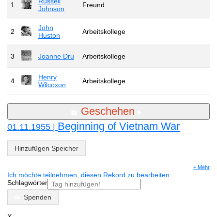
Russell
1
Freund
Johnson
John
2
Arbeitskollege
Huston
3
Joanne Dru
Arbeitskollege
Henry
4
Arbeitskollege
Wilcoxon
Geschehen
Beginning of Vietnam War
01.11.1955 |
Hinzufügen Speicher
+ Mehr
Ich möchte teilnehmen, diesen Rekord zu bearbeiten
Schlagwörter
Spenden
X