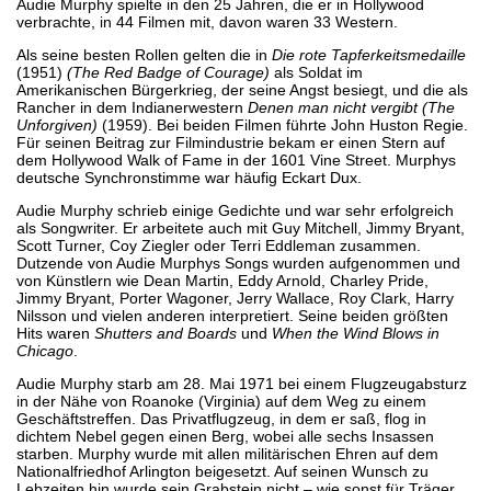
Audie Murphy spielte in den 25 Jahren, die er in Hollywood
verbrachte, in 44 Filmen mit, davon waren 33 Western.
Als seine besten Rollen gelten die in
Die rote Tapferkeitsmedaille
(1951)
(The Red Badge of Courage)
als Soldat im
Amerikanischen Bürgerkrieg, der seine Angst besiegt, und die als
Rancher in dem Indianerwestern
Denen man nicht vergibt
(The
Unforgiven)
(1959). Bei beiden Filmen führte John Huston Regie.
Für seinen Beitrag zur Filmindustrie bekam er einen Stern auf
dem Hollywood Walk of Fame in der 1601 Vine Street. Murphys
deutsche Synchronstimme war häufig Eckart Dux.
Audie Murphy schrieb einige Gedichte und war sehr erfolgreich
als Songwriter. Er arbeitete auch mit Guy Mitchell, Jimmy Bryant,
Scott Turner, Coy Ziegler oder Terri Eddleman zusammen.
Dutzende von Audie Murphys Songs wurden aufgenommen und
von Künstlern wie Dean Martin, Eddy Arnold, Charley Pride,
Jimmy Bryant, Porter Wagoner, Jerry Wallace, Roy Clark, Harry
Nilsson und vielen anderen interpretiert. Seine beiden größten
Hits waren
Shutters and Boards
und
When the Wind Blows in
Chicago
.
Audie Murphy starb am 28. Mai 1971 bei einem Flugzeugabsturz
in der Nähe von Roanoke (Virginia) auf dem Weg zu einem
Geschäftstreffen. Das Privatflugzeug, in dem er saß, flog in
dichtem Nebel gegen einen Berg, wobei alle sechs Insassen
starben. Murphy wurde mit allen militärischen Ehren auf dem
Nationalfriedhof Arlington beigesetzt. Auf seinen Wunsch zu
Lebzeiten hin wurde sein Grabstein nicht – wie sonst für Träger