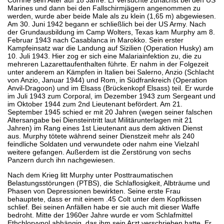
Marines und dann bei den Fallschirmjägern angenommen zu
werden, wurde aber beide Male als zu klein (1,65 m) abgewiesen.
Am 30. Juni 1942 begann er schließlich bei der US Army. Nach
der Grundausbildung im Camp Wolters, Texas kam Murphy am 8.
Februar 1943 nach Casablanca in Marokko. Sein erster
Kampfeinsatz war die Landung auf Sizilien (Operation Husky) am
10. Juli 1943. Hier zog er sich eine Malariainfektion zu, die zu
mehreren Lazarettaufenthalten führte. Er nahm in der Folgezeit
unter anderem an Kämpfen in Italien bei Salerno, Anzio (Schlacht
von Anzio, Januar 1944) und Rom, in Südfrankreich (Operation
Anvil-Dragoon) und im Elsass (Brückenkopf Elsass) teil. Er wurde
im Juli 1943 zum Corporal, im Dezember 1943 zum Sergeant und
im Oktober 1944 zum 2nd Lieutenant befördert. Am 21.
September 1945 schied er mit 20 Jahren (wegen seiner falschen
Altersangabe bei Diensteintritt laut Militärunterlagen mit 21
Jahren) im Rang eines 1st Lieutenant aus dem aktiven Dienst
aus. Murphy tötete während seiner Dienstzeit mehr als 240
feindliche Soldaten und verwundete oder nahm eine Vielzahl
weitere gefangen. Außerdem ist die Zerstörung von sechs
Panzern durch ihn nachgewiesen.
Nach dem Krieg litt Murphy unter Posttraumatischen
Belastungsstörungen (PTBS), die Schlaflosigkeit, Albträume und
Phasen von Depressionen bewirkten. Seine erste Frau
behauptete, dass er mit einem .45 Colt unter dem Kopfkissen
schlief. Bei seinen Anfällen habe er sie auch mit dieser Waffe
bedroht. Mitte der 1960er Jahre wurde er vom Schlafmittel
Ethchlorvynol abhängig, das ihm sein Arzt verschrieben hatte. Er