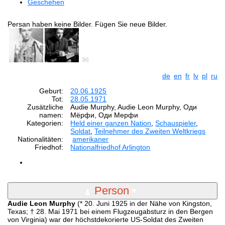
Geschehen
Persan haben keine Bilder. Fügen Sie neue Bilder.
de
en
fr
lv
pl
ru
Geburt:
20.06.1925
Tot:
28.05.1971
Zusätzliche
Audie Murphy, Audie Leon Murphy, Оди
namen:
Мёрфи, Оди Мерфи
Kategorien:
Held einer ganzen Nation
,
Schauspieler
,
Soldat
,
Teilnehmer des Zweiten Weltkriegs
Nationalitäten:
amerikaner
Friedhof:
Nationalfriedhof Arlington
Person
Audie Leon Murphy
(* 20. Juni 1925 in der Nähe von Kingston,
Texas; † 28. Mai 1971 bei einem Flugzeugabsturz in den Bergen
von Virginia) war der höchstdekorierte US-Soldat des Zweiten