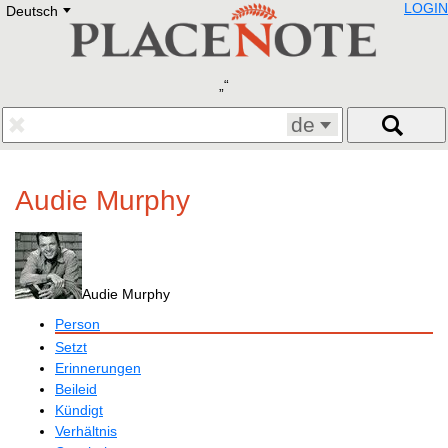
LOGIN
Deutsch
Deutsch
E
English
Русский
Lietuvių
Latviešu
Francais
de
Polski
Hebrew
Український
Audie Murphy
Eestikeelne
Audie Murphy
Person
Setzt
Erinnerungen
Beileid
Kündigt
Verhältnis