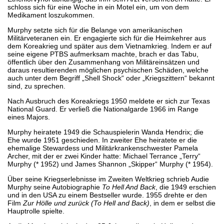
schloss sich für eine Woche in ein Motel ein, um von dem
Medikament loszukommen.
Murphy setzte sich für die Belange von amerikanischen
Militärveteranen ein. Er engagierte sich für die Heimkehrer aus
dem Koreakrieg und später aus dem Vietnamkrieg. Indem er auf
seine eigene PTBS aufmerksam machte, brach er das Tabu,
öffentlich über den Zusammenhang von Militäreinsätzen und
daraus resultierenden möglichen psychischen Schäden, welche
auch unter dem Begriff „Shell Shock“ oder „Kriegszittern“ bekannt
sind, zu sprechen.
Nach Ausbruch des Koreakriegs 1950 meldete er sich zur Texas
National Guard. Er verließ die Nationalgarde 1966 im Range
eines Majors.
Murphy heiratete 1949 die Schauspielerin Wanda Hendrix; die
Ehe wurde 1951 geschieden. In zweiter Ehe heiratete er die
ehemalige Stewardess und Militärkrankenschwester Pamela
Archer, mit der er zwei Kinder hatte: Michael Terrance „Terry“
Murphy (* 1952) und James Shannon „Skipper“ Murphy (* 1954).
Über seine Kriegserlebnisse im Zweiten Weltkrieg schrieb Audie
Murphy seine Autobiographie
To Hell And Back
, die 1949 erschien
und in den USA zu einem Bestseller wurde. 1955 drehte er den
Film
Zur Hölle und zurück
(To Hell and Back)
, in dem er selbst die
Hauptrolle spielte.