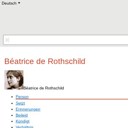
Deutsch
Deutsch
E
English
Русский
Lietuvių
Latviešu
Francais
Polski
Hebrew
Український
Eestikeelne
Béatrice de Rothschild
Béatrice de Rothschild
Person
Setzt
Erinnerungen
Beileid
Kündigt
Verhältnis