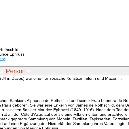
 Rothschild
urice Ephrussi
ery
Person
 1934 in Davos) war eine französische Kunstsammlerin und Mäzenin.
ischen Bankiers Alphonse de Rothschild und seiner Frau Leonora de Ro
in Paris geboren. Sie war eine Enkelin von James de Rothschild, dem 
en russischen Bankier Maurice Ephrussi (1849–1916). Nach dem Tod des
at an der Côte d’Azur, auf der sie eine Villa errichten und prachtvolle
chmack geprägte Sammlung von Möbeln, Textilien, Tapisserien, Porzella
auf eine Ergänzung der Niederländer-Sammlung ihres Vaters legte. 
werbungen von Maurice Ephrussi.