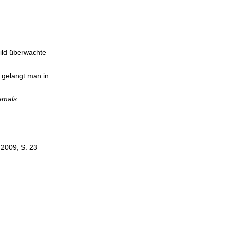
hild überwachte
s gelangt man in
emals
2009, S. 23–