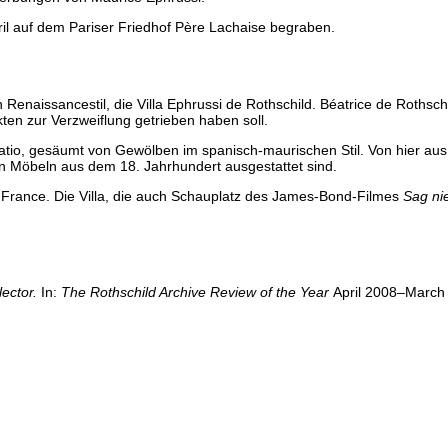
ril auf dem Pariser Friedhof Père Lachaise begraben.
en Renaissancestil, die Villa Ephrussi de Rothschild. Béatrice de Rothsc
kten zur Verzweiflung getrieben haben soll.
 Patio, gesäumt von Gewölben im spanisch-maurischen Stil. Von hier au
n Möbeln aus dem 18. Jahrhundert ausgestattet sind.
e France. Die Villa, die auch Schauplatz des James-Bond-Filmes
Sag ni
.
ector.
In:
The Rothschild Archive Review of the Year
April 2008–March 