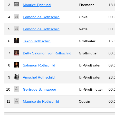
3
Maurice Ephrussi
Ehemann
18.
4
Edmond de Rothschild
Onkel
00.
5
Edmond de Rothschild
Neffe
00.
6
Jakob Rothschild
Großvater
15.
7
Betty Salomon von Rothschild
Großmutter
00.
8
Salomon Rothschild
Ur-Großvater
09.
9
Amschel Rothschild
Ur-Großvater
23.
10
Gertrude Schnapper
Ur-Großmutter
00.
11
Maurice de Rothschild
Cousin
00.