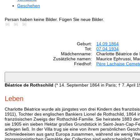
Geschehen
Persan haben keine Bilder. Fügen Sie neue Bilder.
Geburt:
14.09.1864
Tot:
07.04.1934
Mädchenname:
Charlotte Béatrice de
Zusätzliche namen:
Maurice Ephrussi, Ma
Friedhof:
Père Lachaise Cemet
Béatrice de Rothschild
(* 14. September 1864 in Paris; † 7. April
Leben
Charlotte Béatrice wurde als jüngstes von drei Kindern des französ
1911), Tochter des englischen Bankiers Lionel de Rothschild, 1864 
französischen Zweigs der Rothschild-Familie. Sie heiratete 1883 d
sie 1905 ein sieben Hektar großes Grundstück in Saint-Jean-Cap-Ferr
anlegen ließ. In der Villa trug sie eine von ihrem persönlichen Ges
Schmiedeeisen aus ganz Europa zusammen, während sie wenig Wert 
impressionistischen Gemälde der Collection sind wahrscheinlich Er