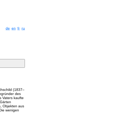
de
en
fr
ru
thschild (1837–
Begründer des
 Vaters kaufte
 Gärten
n, Objekten aus
Die wenigen