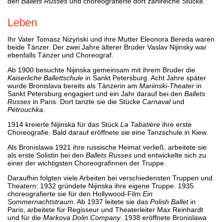
den
Ballets Russes
und choreografierte dort zahlreiche Stücke.
Leben
Ihr Vater Tomasz Niżyński und ihre Mutter Eleonora Bereda waren
beide Tänzer. Der zwei Jahre älterer Bruder Vaslav Nijinsky war
ebenfalls Tänzer und Choreograf.
Ab 1900 besuchte Nijinska gemeinsam mit ihrem Bruder die
Kaiserliche Ballettschule
in Sankt Petersburg. Acht Jahre später
wurde Bronislava bereits als Tänzerin am
Mariinski-Theater
in
Sankt Petersburg engagiert und ein Jahr darauf bei den
Ballets
Russes
in Paris. Dort tanzte sie die Stücke
Carnaval
und
Pétrouchka
.
1914 kreierte Nijinska für das Stück
La Tabatière
ihre erste
Choreografie. Bald darauf eröffnete sie eine Tanzschule in Kiew.
Als Bronislawa 1921 ihre russische Heimat verließ, arbeitete sie
als erste Solistin bei den
Ballets Russes
und entwickelte sich zu
einer der wichtigsten Choreografinnen der Truppe.
Daraufhin folgten viele Arbeiten bei verschiedensten Truppen und
Theatern: 1932 gründete Nijinska ihre eigene Truppe. 1935
choreografierte sie für den Hollywood-Film
Ein
Sommernachtstraum
. Ab 1937 leitete sie das
Polish Ballet
in
Paris, arbeitete für Regisseur und Theaterleiter Max Reinhardt
und für die
Markova Dolin Company
. 1938 eröffnete Bronislawa