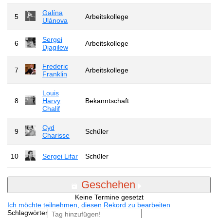
Galína
5
Arbeitskollege
Ulánova
Sergei
6
Arbeitskollege
Djagilew
Frederic
7
Arbeitskollege
Franklin
Louis
8
Harvy
Bekanntschaft
Chalif
Cyd
9
Schüler
Charisse
10
Sergei Lifar
Schüler
Geschehen
Keine Termine gesetzt
Ich möchte teilnehmen, diesen Rekord zu bearbeiten
Schlagwörter