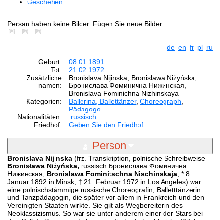
Geschehen
Persan haben keine Bilder. Fügen Sie neue Bilder.
de
en
fr
pl
ru
Geburt:
08.01.1891
Tot:
21.02.1972
Zusätzliche
Bronislava Nijinska, Bronisława Niżyńska,
namen:
Бронисла́ва Фоми́нична Нижи́нская,
Bronislava Fominichna Nizhinskaya
Kategorien:
Ballerina, Ballettänzer
,
Choreograph
,
Pädagoge
Nationalitäten:
russisch
Friedhof:
Geben Sie den Friedhof
Person
Bronislava Nijinska
(frz. Transkription, polnische Schreibweise
Bronisława Niżyńska,
russisch Бронислава Фоминична
Нижинская,
Bronislawa Fominitschna Nischinskaja
; * 8.
Januar 1892 in Minsk; † 21. Februar 1972 in Los Angeles) war
eine polnischstämmige russische Choreografin, Balletttänzerin
und Tanzpädagogin, die später vor allem in Frankreich und den
Vereinigten Staaten wirkte. Sie gilt als Wegbereiterin des
Neoklassizismus. So war sie unter anderem einer der Stars bei