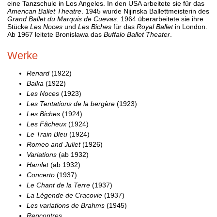
eine Tanzschule in Los Angeles. In den USA arbeitete sie für das
American Ballet Theatre
. 1945 wurde Nijinska Ballettmeisterin des
Grand Ballet du Marquis de Cuevas
. 1964 überarbeitete sie ihre
Stücke
Les Noces
und
Les Biches
für das
Royal Ballet
in London.
Ab 1967 leitete Bronislawa das
Buffalo Ballet Theater
.
Werke
Renard
(1922)
Baika
(1922)
Les Noces
(1923)
Les Tentations de la bergère
(1923)
Les Biches
(1924)
Les Fâcheux
(1924)
Le Train Bleu
(1924)
Romeo and Juliet
(1926)
Variations
(ab 1932)
Hamlet
(ab 1932)
Concerto
(1937)
Le Chant de la Terre
(1937)
La Légende de Cracovie
(1937)
Les variations de Brahms
(1945)
Rencontres