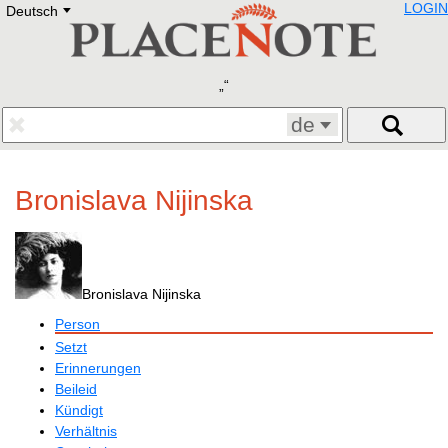
LOGIN
Deutsch
Deutsch
E
English
Русский
Lietuvių
Latviešu
Francais
de
Polski
Hebrew
Український
Bronislava Nijinska
Eestikeelne
Bronislava Nijinska
Person
Setzt
Erinnerungen
Beileid
Kündigt
Verhältnis