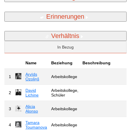
Erinnerungen
Verhältnis
In Bezug
Name
Beziehung
Beschreibung
Arvīds
1
Arbeitskollege
Ozoliņš
David
Arbeitskollege,
2
Lichine
Schüler
Alicia
3
Arbeitskollege
Alonso
Tamara
4
Arbeitskollege
Toumanova