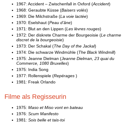
1967: Accident – Zwischenfall in Oxford (
Accident
)
1968: Geraubte Küsse (
Baisers volés
)
1969: Die Milchstraße (
La voie lactée
)
1970: Eselshaut (
Peau d’âne
)
1971: Blut an den Lippen (
Les lèvres rouges
)
1972: Der diskrete Charme der Bourgeoisie (
Le charme
discret de la bourgeoisie
)
1973: Der Schakal (
The Day of the Jackal
)
1974: Die schwarze Windmühle (
The Black Windmill
)
1975: Jeanne Dielman (
Jeanne Dielman, 23 quai du
Commerce, 1080 Bruxelles
)
1975: India Song
1977: Rollenspiele (
Repérages
)
1981: Freak Orlando
Filme als Regisseurin
1975:
Maso et Miso vont en bateau
1976:
Scum Manifesto
1981:
Sois belle et tais-toi