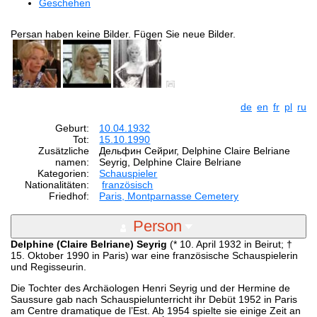
Geschehen
Persan haben keine Bilder. Fügen Sie neue Bilder.
de
en
fr
pl
ru
Geburt:
10.04.1932
Tot:
15.10.1990
Zusätzliche
Дельфин Сейриг, Delphine Claire Belriane
namen:
Seyrig, Delphine Claire Belriane
Kategorien:
Schauspieler
Nationalitäten:
französisch
Friedhof:
Paris, Montparnasse Cemetery
Person
Delphine (Claire Belriane) Seyrig
(* 10. April 1932 in Beirut; †
15. Oktober 1990 in Paris) war eine französische Schauspielerin
und Regisseurin.
Die Tochter des Archäologen Henri Seyrig und der Hermine de
Saussure gab nach Schauspielunterricht ihr Debüt 1952 in Paris
am Centre dramatique de l’Est. Ab 1954 spielte sie einige Zeit an