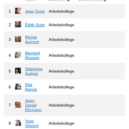
1
Jean Sorel
Arbeitskollege
2
Édith Scob
Arbeitskollege
Michel
3
Arbeitskollege
Aumont
Bernard
4
Arbeitskollege
Musson
Stéphane
5
Arbeitskollege
Audran
Rita
6
Arbeitskollege
Renoir
Jean-
7
Daniel
Arbeitskollege
Ehrmann
Yves
8
Arbeitskollege
Vincent