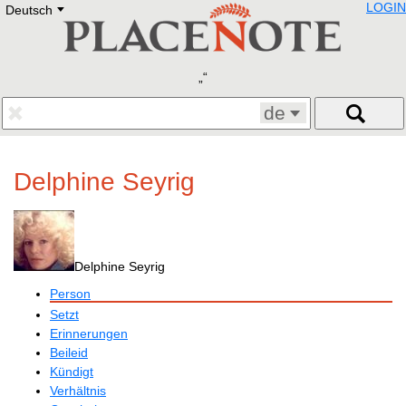
LOGIN
Deutsch
Deutsch
E
English
Русский
Lietuvių
Latviešu
Francais
de
Polski
Hebrew
Український
Delphine Seyrig
Eestikeelne
Delphine Seyrig
Person
Setzt
Erinnerungen
Beileid
Kündigt
Verhältnis