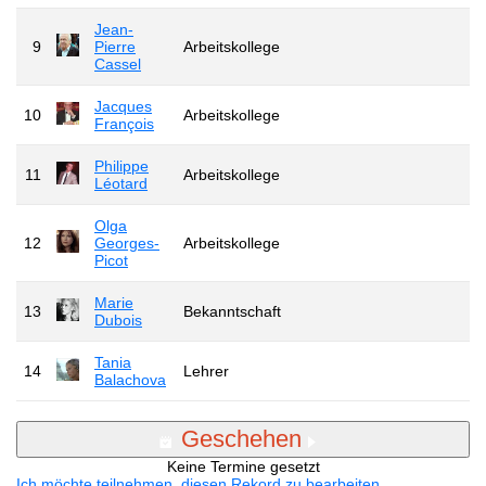
Jean-
9
Pierre
Arbeitskollege
Cassel
Jacques
10
Arbeitskollege
François
Philippe
11
Arbeitskollege
Léotard
Olga
12
Georges-
Arbeitskollege
Picot
Marie
13
Bekanntschaft
Dubois
Tania
14
Lehrer
Balachova
Geschehen
Keine Termine gesetzt
Ich möchte teilnehmen, diesen Rekord zu bearbeiten