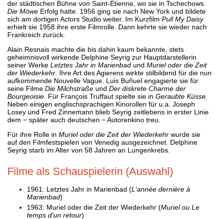
der städtischen Bühne von Saint-Étienne, wo sie in Tschechows
Die Möwe
Erfolg hatte. 1956 ging sie nach New York und bildete
sich am dortigen Actors Studio weiter. Im Kurzfilm
Pull My Daisy
erhielt sie 1958 ihre erste Filmrolle. Dann kehrte sie wieder nach
Frankreich zurück.
Alain Resnais machte die bis dahin kaum bekannte, stets
geheimnisvoll wirkende Delphine Seyrig zur Hauptdarstellerin
seiner Werke
Letztes Jahr in Marienbad
und
Muriel oder die Zeit
der Wiederkehr
. Ihre Art des Agierens wirkte stilbildend für die nun
aufkommende Nouvelle Vague. Luis Buñuel engagierte sie für
seine Filme
Die Milchstraße
und
Der diskrete Charme der
Bourgeoisie
. Für François Truffaut spielte sie in
Geraubte Küsse
.
Neben einigen englischsprachigen Kinorollen für u.a. Joseph
Losey und Fred Zinnemann blieb Seyrig zeitlebens in erster Linie
dem − später auch deutschen − Autorenkino treu.
Für ihre Rolle in
Muriel oder die Zeit der Wiederkehr
wurde sie
auf den Filmfestspielen von Venedig ausgezeichnet. Delphine
Seyrig starb im Alter von 58 Jahren an Lungenkrebs.
Filme als Schauspielerin (Auswahl)
1961: Letztes Jahr in Marienbad (
L'année dernière à
Marienbad
)
1963: Muriel oder die Zeit der Wiederkehr (
Muriel ou Le
temps d'un retour
)