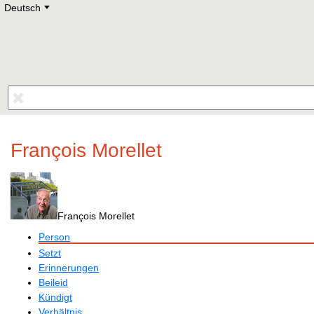
Deutsch
Deutsch
E
English
Русский
Lietuvių
Latviešu
Francais
Polski
Hebrew
Український
Eestikeelne
François Morellet
François Morellet
Person
Setzt
Erinnerungen
Beileid
Kündigt
Verhältnis