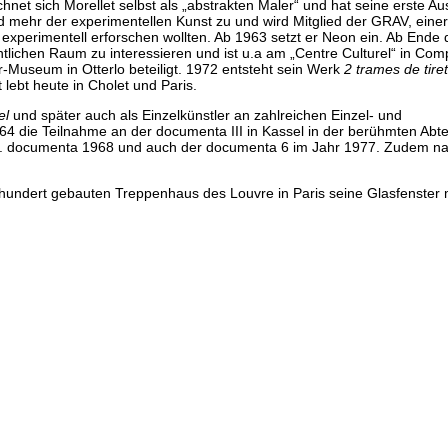
et sich Morellet selbst als „abstrakten Maler“ und hat seine erste Aus
d mehr der experimentellen Kunst zu und wird Mitglied der GRAV, eine
h experimentell erforschen wollten. Ab 1963 setzt er Neon ein. Ab Ende
fentlichen Raum zu interessieren und ist u.a am „Centre Culturel“ in Co
r-Museum in Otterlo beteiligt. 1972 entsteht sein Werk
2 trames de tire
 lebt heute in Cholet und Paris.
el
und später auch als Einzelkünstler an zahlreichen Einzel- und
64 die Teilnahme an der documenta III in Kassel in der berühmten Abt
r 4. documenta 1968 und auch der documenta 6 im Jahr 1977. Zudem n
hundert gebauten Treppenhaus des Louvre in Paris seine Glasfenster m