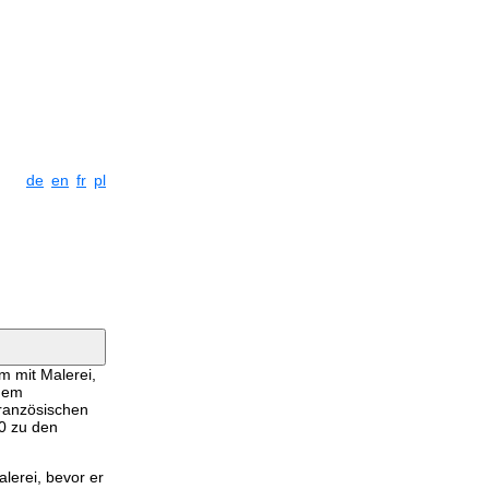
de
en
fr
pl
em mit Malerei,
 dem
französischen
60 zu den
alerei, bevor er