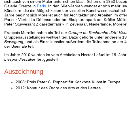
sich auch von einem Maler unterrichten lässt. Schon um 1950 bezeichn
Galerie Creuze in
Paris
. In den 60er-Jahren wendet er sich mehr un
Künstlern, die die Möglichkeiten der visuellen Kunst wissenschaftlic
Jahre beginnt sich Morellet auch für Architektur und Arbeiten im öf
Pariser Viertel La Défense oder am Skulpturenpark am Kröller-Mülle
Peter Stuyvesant Zigarettenfabrik in Zevenaar, Niederlande. Morellet
François Morellet nahm als Teil der
Groupe de Recherche d’Art Visu
Gruppenausstellungen weltweit teil. Dazu gehörte unter anderem 19
Bewegung
, und als Einzelkünstler außerdem die Teilnahme an de
der Biennale teil.
Im Jahre 2010 wurden im vom Architekten Hector Lefuel im 19. Jahr
L'esprit d'escalier
fertiggestellt.
Auszeichnung
2008: Preis Peter C. Ruppert für Konkrete Kunst in Europa
2012: Komtur des Ordre des Arts et des Lettres