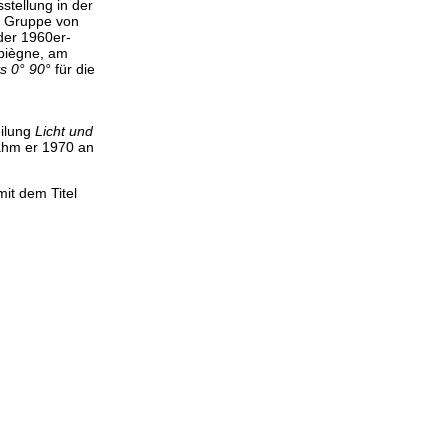
stellung in der
r Gruppe von
 der 1960er-
mpiègne, am
ts 0° 90°
für die
eilung
Licht und
ahm er 1970 an
it dem Titel