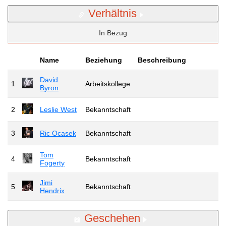
Verhältnis
In Bezug
Name
Beziehung
Beschreibung
David
1
Arbeitskollege
Byron
2
Leslie West
Bekanntschaft
3
Ric Ocasek
Bekanntschaft
Tom
4
Bekanntschaft
Fogerty
Jimi
5
Bekanntschaft
Hendrix
Geschehen