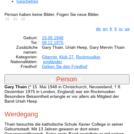
Geschehen
Persan haben keine Bilder. Fügen Sie neue Bilder.
de
en
fr
lt
ru
ua
Geburt:
15.05.1948
Tot:
08.12.1975
Zusätzliche
Gary Thain, Uriah Heep, Gary Mervin Thain
namen:
Kategorien:
Gitarrist
,
Klub 27
,
Rockmusiker
Nationalitäten:
engländer
Friedhof:
Geben Sie den Friedhof
Person
Gary Thain
(* 15. Mai 1948 in Christchurch, Neuseeland; † 8.
Dezember 1975 in London, England) war ein Rockmusiker.
Besondere Bekanntheit erlangte er vor allem als Mitglied der
Band Uriah Heep.
Werdegang
Thain besuchte die katholische Schule Xavier College in seiner
Geburtsstadt. Mit 13 Jahren gewann er dort einen
Gesangswettbewerb. Seine erste Band gestaltete er mit seinen