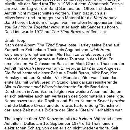
Musik. Mit der Band trat Thain 1969 auf dem Woodstock-Festival
am zweiten Tag vor der Band Santana auf. Offiziell ist dieser
Auftritt nicht mitgeschnitten worden. Thain trat auch als
Mitverfasser und -arrangeur von Material für die
Keef Hartley
Band
hervor. Bei dem einzigen von ihm allein komponierten Titel
You Say You’re Together Now
ist er auch als Sänger zu hören.
Das Lied wurde 1972 auf
The 72nd Brave
veröffentlicht.
Uriah Heep
Nach dem Album
The 72nd Brave
löste Hartley seine Band auf.
Zur selben Zeit bekam Thain ein Angebot von
Uriah Heep
,
welches er prompt annahm. Als Thain zu
Uriah Heep
stieß,
befand diese sich gerade auf einer Tournee in den USA. Er
ersetzte den Ex-Colosseum-Bassisten Mark Clarke. Thains erster
Auftritt mit
Uriah Heep
war am 1. Februar 1972 in Los Angeles.
Die Band bestand dieser Zeit aus David Byron, Mick Box, Ken
Hensley und Lee Kerslake. Vier Monate später war Thain das
erste Mal mit
Uriah Heep
im Studio. Das daraus resultierende
Album
Demons and Wizards
bedeutete für die Band den
Durchbruch in Amerika. Es folgten vier weitere Alben, auf denen
er sich teilweise auch am Verfassen des Songmaterials beteiligte.
Nennenswert u.a. die Rhythm-and-Blues-Nummer
Sweet Lorraine
und die Ballade
Circus
und der etwas härtere Song "Sunshine",
der lange Zeit nur als B-Seite der Single "Stealin' " erhältlich war.
Thain spielte über 370 Konzerte mit
Uriah Heep
. Während eines
Auftritts in Dallas am 15. September 1974 erlitt Thain einen
elektrischen Schlag, von dem er sich nicht wieder erholte. Seit