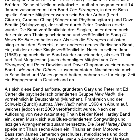
Brüdern. Seine offizielle musikalische Laufbahn begann er mit 14
Jahren zusammen mit der Band
The Strangers
, in der er Bass
spielte. Andere Mitglieder waren sein Bruder Arthur (Lead
Gitarre), Graeme Ching (Sänger und Rhythmusgitarre) und Dave
Beattie (Schlagzeug), der später durch Peter Dawkins ersetzt
wurde. Die Band veröffentlichte drei Singles, unter denen auch
der erste von Thain geschriebene und veröffentlichte Song
I’ll
Never Be Blue
enthalten war. Als sich die
Strangers
auflösten,
stieg er bei den 'Secrets', einer anderen neuseeländischen Band,
ein, mit der er eine Single veröffentlichte. Noch im selben Jahr
(1966) ging auch diese Band wieder auseinander, als sich Thain
und Paul Muggleston (auch ehemaliges Mitglied von
The
Strangers
) mit Peter Dawkins und Dave Chapman zu einer neuen
Band -
Me and the Others
- zusammentaten. Nachdem sie auch
in Schottland und Wales getourt hatten, nahmen sie für einige Zeit
ein Engagement in Deutschland an.
Als sich diese Band auflöste, gründeten Gary und Peter mit Ed
Carter die psychedelisch orientierten Gruppe
New Nadir
, die
vornehmlich in Deutschland (München), Frankreich und der
Schweiz (Zürich) auftrat.
New Nadir
nahm 1968 ein Album auf,
welches jedoch erst 2009 veröffentlicht wurde. Nach der
Auflösung von
New Nadir
stieg Thain bei der Keef Hartley Band
ein, deren Musik sich aus Blues-orientiertem Songwriting und
jazzigen Arrangements zusammensetzte. Die
Keef Hartley Band
spielte mit Thain sechs Alben ein. Thains an dem Motown-
Bassisten James Jamerson geschultes, melodisches und doch
rhythmisch-funkiges Bassspiel war ein Angelpunkt von Hartleys