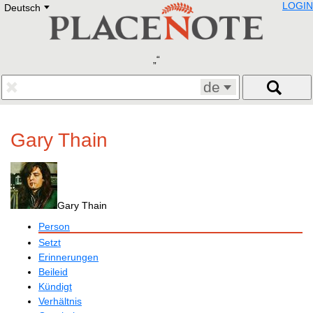
LOGIN
Deutsch
Deutsch
E
English
Русский
Lietuvių
Latviešu
Francais
de
Polski
Hebrew
Український
Gary Thain
Eestikeelne
Gary Thain
Person
Setzt
Erinnerungen
Beileid
Kündigt
Verhältnis