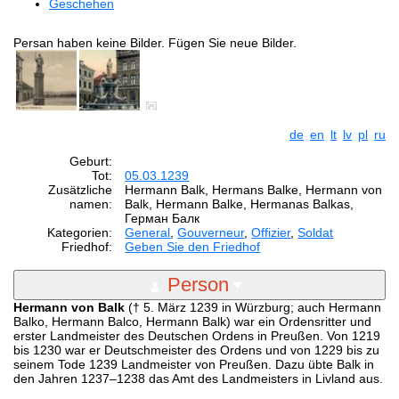
Geschehen
Persan haben keine Bilder. Fügen Sie neue Bilder.
de
en
lt
lv
pl
ru
Geburt:
Tot:
05.03.1239
Zusätzliche
Hermann Balk, Hermans Balke, Hermann von
namen:
Balk, Hermann Balke, Hermanas Balkas,
Герман Балк
Kategorien:
General
,
Gouverneur
,
Offizier
,
Soldat
Friedhof:
Geben Sie den Friedhof
Person
Hermann von Balk
(† 5. März 1239 in Würzburg; auch Hermann
Balko, Hermann Balco, Hermann Balk) war ein Ordensritter und
erster Landmeister des Deutschen Ordens in Preußen. Von 1219
bis 1230 war er Deutschmeister des Ordens und von 1229 bis zu
seinem Tode 1239 Landmeister von Preußen. Dazu übte Balk in
den Jahren 1237–1238 das Amt des Landmeisters in Livland aus.