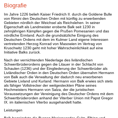
Biografie
Im Jahre 1226 belieh Kaiser Friedrich II. durch die Goldene Bulle
von Rimini den Deutschen Orden mit künftig zu erwerbenden
Gebieten nördlich der Weichsel als Reichslehen. In seiner
Eigenschaft als Landmeister eroberte Balk seit 1230 in
zehnjährigen Kämpfen gegen die Prußen Pomesanien und das
nördliche Ermland. Auch die grundsätzliche Einigung des
Deutschen Ordens mit dem im Kulmer Land eigene Interessen
vertretenden Herzog Konrad von Masowien im Vertrag von
Kruschwitz 1230 geht mit hoher Wahrscheinlichkeit auf eine
Initiative Balks zurück.
Nach der vernichtenden Niederlage des livländischen
Schwertbrüderordens gegen die Litauer in der Schlacht von
Schaulen (1236) und der Eingliederung der Schwertbrüder als
Livländischer Orden in den Deutschen Orden übernahm Hermann
von Balk auch die Verwaltung der dadurch neu erworbenen
Gebiete Livland und Kurland. Hermann von Balk erwies sich stets
als fähiger Vollstrecker der weitgesteckten Pläne seines
Hochmeisters Hermann von Salza, der die juristischen
Voraussetzungen der Vereinigung des Deutscher Ordens mit dem
Schwertbrüderorden anhand der Viterber Union mit Papst Gregor
IX. im italienischen Viterbo ausgehandelt hatte.
Leistungen
Balk begründete die Burgen Marienwerder, Culm, Elbing und