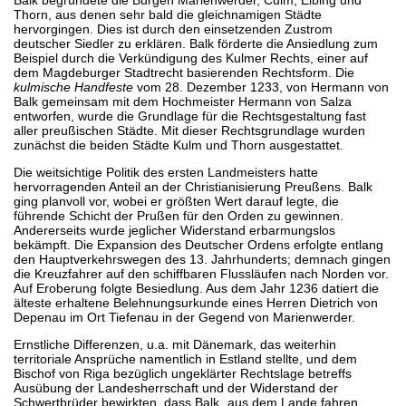
Thorn, aus denen sehr bald die gleichnamigen Städte
hervorgingen. Dies ist durch den einsetzenden Zustrom
deutscher Siedler zu erklären. Balk förderte die Ansiedlung zum
Beispiel durch die Verkündigung des Kulmer Rechts, einer auf
dem Magdeburger Stadtrecht basierenden Rechtsform. Die
kulmische Handfeste
vom 28. Dezember 1233, von Hermann von
Balk gemeinsam mit dem Hochmeister Hermann von Salza
entworfen, wurde die Grundlage für die Rechtsgestaltung fast
aller preußischen Städte. Mit dieser Rechtsgrundlage wurden
zunächst die beiden Städte Kulm und Thorn ausgestattet.
Die weitsichtige Politik des ersten Landmeisters hatte
hervorragenden Anteil an der Christianisierung Preußens. Balk
ging planvoll vor, wobei er größten Wert darauf legte, die
führende Schicht der Prußen für den Orden zu gewinnen.
Andererseits wurde jeglicher Widerstand erbarmungslos
bekämpft. Die Expansion des Deutscher Ordens erfolgte entlang
den Hauptverkehrswegen des 13. Jahrhunderts; demnach gingen
die Kreuzfahrer auf den schiffbaren Flussläufen nach Norden vor.
Auf Eroberung folgte Besiedlung. Aus dem Jahr 1236 datiert die
älteste erhaltene Belehnungsurkunde eines Herren Dietrich von
Depenau im Ort Tiefenau in der Gegend von Marienwerder.
Ernstliche Differenzen, u.a. mit Dänemark, das weiterhin
territoriale Ansprüche namentlich in Estland stellte, und dem
Bischof von Riga bezüglich ungeklärter Rechtslage betreffs
Ausübung der Landesherrschaft und der Widerstand der
Schwertbrüder bewirkten, dass Balk „aus dem Lande fahren