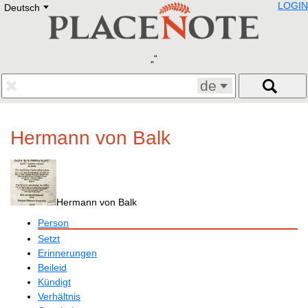
LOGIN
Deutsch
Deutsch
E
English
Русский
Lietuvių
Latviešu
Francais
de
Polski
Hebrew
Український
Hermann von Balk
Eestikeelne
Hermann von Balk
Person
Setzt
Erinnerungen
Beileid
Kündigt
Verhältnis