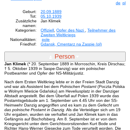
de
pl
Geburt:
20.09.1889
Tot:
05.10.1939
Zusätzliche
Jan Klimek
namen:
Kategorien:
Offiziell
,
Opfer des Nazi
,
Teilnehmer des
Zweiten Weltkriegs
Nationalitäten:
pole
Friedhof:
Gdansk, Cmentarz na Zaspie (pl)
Person
Jan Klimek
(* 20. September 1889 in Morroschin, Kreis Dirschau;
† 5. Oktober 1939 in Saspe-Danzig) war ein polnischer
Postbeamter und Opfer der NS-Militärjustiz.
Nach dem Ersten Weltkrieg lebte er in der Freien Stadt Danzig
und war als Assistent bei dem
Polnischen Postamt
(Poczta Polska
w Wolnym Mieście Gdańsku) am Heveliusplatz in der Danziger
Altstadt angestellt. Bei dem Überfall auf Polen 1939 wurde das
Postamtsgebäude am 1. September um 4.45 Uhr von der SS-
Heimwehr Danzig angegriffen und es kam zu dem
Gefecht um
das polnische Postamt in Danzig
. Als die Verteidiger sich um 19
Uhr ergaben, wurden sie verhaftet und Jan Klimek kam in das
Gefängnis auf Bischofsberg. Am 8. September ist er von dem
Kriegsgericht unter dem Gerichtsvorsitzenden Kurt Bode und
Richter Hans-Werner Giesecke zum Tode verurteilt worden. Die