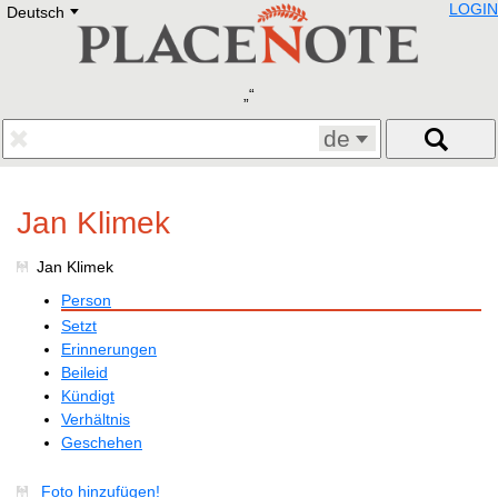
LOGIN
Deutsch
Deutsch
E
English
Русский
Lietuvių
Latviešu
Francais
de
Polski
Hebrew
Український
Jan Klimek
Eestikeelne
Jan Klimek
Person
Setzt
Erinnerungen
Beileid
Kündigt
Verhältnis
Geschehen
Foto hinzufügen!