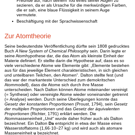
Freunde auf, nach seinem Tod eines seiner Augen zu
sezieren, da er als Ursache für die merkwürdigen Farben,
die er sah, eine blaue Flüssigkeit in seinem Auge
vermutete.
Beschäftigung mit der Sprachwissenschaft
Zur Atomtheorie
Seine bedeutendste Veröffentlichung dürfte sein 1808 gedrucktes
Buch
A New System of Chemical Philosophy
sein. Darin legte er
seine Atomhypothese dar, die das Atom als kleinste Einheit der
Materie definiert. Er stellte darin die Hypothese auf, dass es so
viele verschiedene Atome wie Elemente gibt: „Elemente bestehen
aus für das jeweilige Element charakteristischen, in sich gleichen
und unteilbaren Teilchen, den Atomen“. Dalton stellte fest (und
das war der markanteste Unterschied zum demokritschen
Atommodell), dass die Atome sich durch ihre Masse
unterscheiden. Nach Dalton können Atome miteinander vereinigt
(= Synthese) oder vereinigte Atome wieder voneinander getrennt
(= Analyse) werden. Durch seine Überlegungen konnte das
Gesetz der konstanten Proportionen
(Proust, 1794), sein
Gesetz
der multiplen Proportionen
und das
Gesetz der äquivalenten
Proportionen
(Richter, 1791) erklärt werden. Die
Atommasseneinheit
„Unit“
wurde daher früher auch als Dalton
bezeichnet. Ein Dalton
Da
entspricht in etwa der Masse eines
Wasserstoffatoms (1,66·10−27 kg) und wird auch als atomare
Masseneinheit
u
bezeichnet.