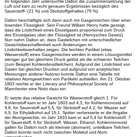
Im folgenden Jahr untersuchte Dalton die Zusammensetzung der
Luft und kam zu recht genauen Ergebnissen bezüglich des
Sauerstoff- (21 %) und Stickstoffgehaltes (79 %).
Dalton beschäftigte sich dann auch mit Gasgemischen über einer
lösenden Flüssigkeit. Sein Freund William Henry hatte gezeigt,
dass die Löslichkeit eines Einzelgases proportional zum Druck
des Einzelgases über der Flüssigkeit ist (Henrysches Gesetz).
Nun nahm Dalton an, dass Gasteilchen mit unterschiedlicher
Gewichtsbeschaffenheit auch Änderungen im
Löslichkeitsverhalten zeigen. Die leichten Partikel (etwa
Wasserstoff) eines Gasgemisches werden in einem Lösungsmittel
weniger gut bei gleichem Druck gelöst als die schweren Teilchen
(zum Beispiel Kohlendioxidteilchen). Aufgrund der Löslichkeit von
Gasen bei gleichen Drucken und aufgrund von analytischen
Messungen anderer Autoren konnte Dalton eine Tabelle mit
relativen Atomgewichten von Partikeln aufstellen. Am 21. Oktober
1803 reichte er der
Literary and Philosophical Society of
Manchester
eine Notiz dazu ein.
Er setzte das relative Gewicht für Wasserstoff gleich 1. Für
Kohlenstoff kam er im Jahr 1803 auf 4,3, für Kohlenmonoxid auf
9,8, für Sauerstoff auf 5,5, für Stickstoff auf 4,2, für Wasser auf
6,5, für Ethylalkohol auf 15,1. Später verbesserte er die Angabe
der Atomgewichte; im Jahr 1810 kam er auf 5,4 für Kohlenstoff, 7
für Sauerstoff, 6 für Stickstoff. Wasser, Ethanol, Kohlenmonoxid
galten für Dalton noch als kleinste (atomare), unteilbare Teilchen.
Dalton konnte noch nicht zwischen Molekül und Atom
unterscheiden.