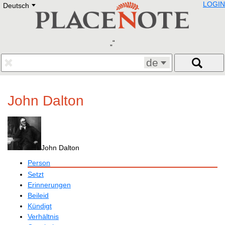
LOGIN
Deutsch
Deutsch
E
English
Русский
Lietuvių
Latviešu
Francais
de
Polski
Hebrew
Український
John Dalton
Eestikeelne
John Dalton
Person
Setzt
Erinnerungen
Beileid
Kündigt
Verhältnis