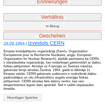
Erinnerungen
Verhältnis
In Bezug
Geschehen
Izveidots CERN
29.09.1954 |
Eiropas kodolpētījumu organizācija (franču: Organisation
Européenne pour la Recherche Nucléaire, angļu: European
Organization for Nuclear Research), plašāk pazīstama kā CERN,
ir starptautiska organizācija, kas nodarbojas galvenokārt ar daļiņu
fizikas pētījumiem. Atrodas uz Francijas un Šveices robežas,
galvenais birojs atrodas Ženēvā. 1954. gadā to dibināja 11
Eiropas valstis. CERN galvenais uzdevums ir nodrošināt daļiņu
paātrinātājus un citu infrastruktūru augsto enerģiju fizikas
pētījumiem. CERN atrodas liels datoru centrs, kas veic
eksperimentos iegūto datu apstrādi. Šeit ir radīts vispasaules
tīmeklis.
Hinzufügen Speicher