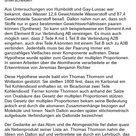
Aus Untersuchungen von Humboldt und Gay-Lussac war
bekannt, dass Wasser 12,6 Gewichtsteile Wasserstoff und 87,4
Gewichtsteile Sauerstoff besaß. Dalton nahm nun an, dass sich
Stoffe nur in ganz bestimmten Gewichtsverhältnissen paaren
können (Synthese). So kann sich beispielsweise ein Element A mit
dem Element B zur Verbindung AB vereinigen. Es muss auch
möglich sein, dass 2 Teile A mit 1 Teil B die Verbindung A2B
eingehen, auch drei Teile A könnten mit einem Teil B sich zu A3B
verbinden. Jedenfalls muss bei der Paarung immer ein
ganzzahliges Vielfaches einer Komponente auftreten. Diese
Hypothese wurde später zum Gesetz der multiplen Proportionen.
In seinen Arbeiten über die Atomtheorie verarbeitete er die
Erkenntnisse von Jeremias Benjamin Richter.
Diese Hypothese wurde bald von Thomas Thomson und
Wollaston gestützt. Sie stellten 1808 fest, dass im Karbonat ein
Teil Kohlendioxid enthalten ist, im Bicarbonat zwei Teile
Kohlendioxid. Ferner konnte Thomson auch anhand der Salze
von Oxalsäure das Gesetz der multiplen Proportionen stützen.
Das Gesetz der multiplen Proportionen bekam seine Bedeutung
jedoch erst durch die atomaren Zusammenhänge bezogen auf
Moleküle und Ionen. Nach Dalton wurden später stöchiometrisch
aufgebaute Verbindungen als Daltonide bezeichnet.
Der Gedanke an das Atom und die Atomgewichte fiel dabei quasi
als Nebenprodukt seiner Liste an. Thomas Thomson nahm die
Ideen von Dalton auf und verbreitete sie durch ein Lehrbuch, das