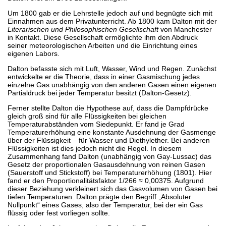
Um 1800 gab er die Lehrstelle jedoch auf und begnügte sich mit
Einnahmen aus dem Privatunterricht. Ab 1800 kam Dalton mit der
Literarischen und Philosophischen Gesellschaft
von Manchester
in Kontakt. Diese Gesellschaft ermöglichte ihm den Abdruck
seiner meteorologischen Arbeiten und die Einrichtung eines
eigenen Labors.
Dalton befasste sich mit Luft, Wasser, Wind und Regen. Zunächst
entwickelte er die Theorie, dass in einer Gasmischung jedes
einzelne Gas unabhängig von den anderen Gasen einen eigenen
Partialdruck bei jeder Temperatur besitzt (Dalton-Gesetz).
Ferner stellte Dalton die Hypothese auf, dass die Dampfdrücke
gleich groß sind für alle Flüssigkeiten bei gleichen
Temperaturabständen vom Siedepunkt. Er fand je Grad
Temperaturerhöhung eine konstante Ausdehnung der Gasmenge
über der Flüssigkeit – für Wasser und Diethylether. Bei anderen
Flüssigkeiten ist dies jedoch nicht die Regel. In diesem
Zusammenhang fand Dalton (unabhängig von Gay-Lussac) das
Gesetz der proportionalen Gasausdehnung von reinen Gasen
(Sauerstoff und Stickstoff) bei Temperaturerhöhung (1801). Hier
fand er den Proportionalitätsfaktor 1/266 ≈ 0,00375. Aufgrund
dieser Beziehung verkleinert sich das Gasvolumen von Gasen bei
tiefen Temperaturen. Dalton prägte den Begriff „Absoluter
Nullpunkt“ eines Gases, also der Temperatur, bei der ein Gas
flüssig oder fest vorliegen sollte.