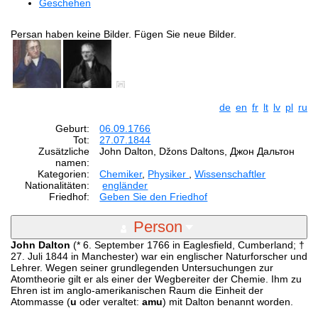
Geschehen
Persan haben keine Bilder. Fügen Sie neue Bilder.
de
en
fr
lt
lv
pl
ru
Geburt:
06.09.1766
Tot:
27.07.1844
Zusätzliche
John Dalton, Džons Daltons, Джон Дальтон
namen:
Kategorien:
Chemiker
,
Physiker
,
Wissenschaftler
Nationalitäten:
engländer
Friedhof:
Geben Sie den Friedhof
Person
John Dalton
(* 6. September 1766 in Eaglesfield, Cumberland; †
27. Juli 1844 in Manchester) war ein englischer Naturforscher und
Lehrer. Wegen seiner grundlegenden Untersuchungen zur
Atomtheorie gilt er als einer der Wegbereiter der Chemie. Ihm zu
Ehren ist im anglo-amerikanischen Raum die Einheit der
Atommasse (
u
oder veraltet:
amu
) mit Dalton benannt worden.