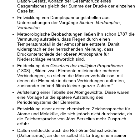
Dalton-Gesetz, wonach der Gesamtdruck eines
Gasgemisches gleich der Summe der Drucke der einzelnen
Gase ist.
Entwicklung von Dampfspannungstabellen aus
Untersuchungen der Vorgänge
Sieden.
Verdampfen
,
Verdunsten
.
Meteorologische Beobachtungen ließen ihn schon 1787 die
Vermutung aufstellen, dass Regen durch einen
Temperaturabfall in der Atmosphäre entsteht. Damit
widersprach er der herrschenden Meinung, dass
Druckunterschiede der oberen Atmosphäre für
Niederschläge verantwortlich sind.
Entdeckung des
Gesetzes der multiplen Proportionen
(1808): „Bilden zwei Elemente miteinander mehrere
Verbindungen, so stehen die Massenverhältnisse, mit
denen die Elemente in diesen Verbindungen auftreten,
zueinander im Verhältnis kleiner ganzer Zahlen.“
Aufstellung einer Tabelle der Atomgewichte. Diese waren
eine Vorlage für die spätere Aufstellung des
Periodensystems der Elemente.
Entwicklung einer ersten chemischen Zeichensprache für
Atome und Moleküle, die sich jedoch nicht durchsetzte, da
die Zeichensprache von Jöns Berzelius mehr Zuspruch
erfuhr.
Dalton entdeckte auch die Rot-Grün-Sehschwäche
(Daltonismus), an der er selbst litt. Er trug einem seiner