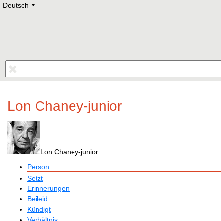
Deutsch
Deutsch
E
English
Русский
Lietuvių
Latviešu
Francais
Polski
Hebrew
Український
Eestikeelne
Lon Chaney-junior
Lon Chaney-junior
Person
Setzt
Erinnerungen
Beileid
Kündigt
Verhältnis