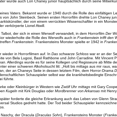
ter wurde auch Lon Chaney junior hauptsächlich durch seine Mitwirku
ines Vaters. Bekannt wurde er 1940 durch die Rolle des einfältigen L
 von John Steinbeck. Seinen ersten Horrorfilm drehte Lon Chaney juni
arktskünstler, der von einem verrückten Wissenschaftler in ein Monste
r verkörperte Lionel Atwill.
Talbot, der sich in einen Werwolf verwandelt, in dem Horrorfilm
Der W
or wiederholte die Rolle des Werwolfs auch in
Frankenstein trifft den
treffen Frankenstein
. Frankensteins Monster spielte er 1942 in
Franken
 wieder in Horrorfilmen auf. In
Das schwarze Schloss
war er an der Se
ite von Bela Lugosi, Basil Rathbone und John Carradine. Mit Vincent Pr
n. Allerdings wurde es für seine Kollegen und Regisseure ab Mitte d
r einer schweren Alkoholsucht litt: „Holt bis mittags aus mir raus, w
erman, der an Chaneys Seite in dessen letztem Film, dem Horror-Drama
D
idenschaftlichen Schauspieler selbst war die krankheitsbedingte Einsc
i führte.
rke oder Kleinbürger in Western wie
Zwölf Uhr mittags
mit Gary Coope
ben Kugeln
mit Kirk Douglas oder
Mordbrenner von Arkansas
mit Henry
päter forderte die gleiche Erkrankung auch das Leben von Glenn Str
versal Studios gedreht hatte. Der Tod beider Schauspieler kennzeichne
os.
 Naschy, der Dracula (
Draculas Sohn
), Frankensteins Monster (
Franken