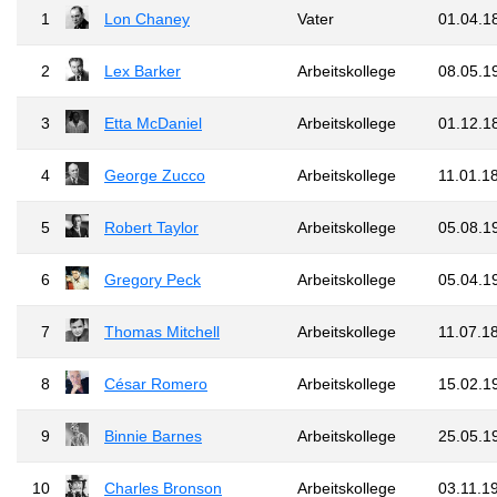
1
Lon Chaney
Vater
01.04.1
2
Lex Barker
Arbeitskollege
08.05.1
3
Etta McDaniel
Arbeitskollege
01.12.1
4
George Zucco
Arbeitskollege
11.01.1
5
Robert Taylor
Arbeitskollege
05.08.1
6
Gregory Peck
Arbeitskollege
05.04.1
7
Thomas Mitchell
Arbeitskollege
11.07.1
8
César Romero
Arbeitskollege
15.02.1
9
Binnie Barnes
Arbeitskollege
25.05.1
10
Charles Bronson
Arbeitskollege
03.11.1