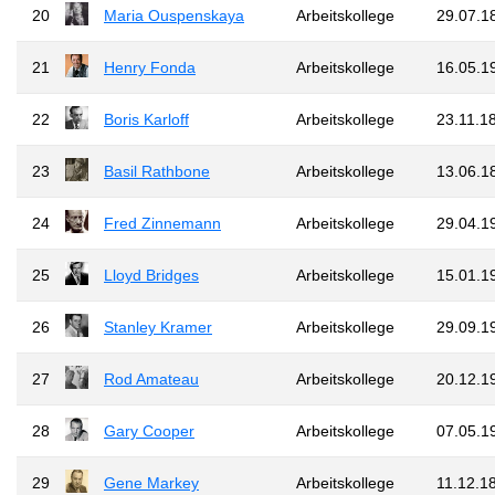
20
Maria Ouspenskaya
Arbeitskollege
29.07.1
21
Henry Fonda
Arbeitskollege
16.05.1
22
Boris Karloff
Arbeitskollege
23.11.1
23
Basil Rathbone
Arbeitskollege
13.06.1
24
Fred Zinnemann
Arbeitskollege
29.04.1
25
Lloyd Bridges
Arbeitskollege
15.01.1
26
Stanley Kramer
Arbeitskollege
29.09.1
27
Rod Amateau
Arbeitskollege
20.12.1
28
Gary Cooper
Arbeitskollege
07.05.1
29
Gene Markey
Arbeitskollege
11.12.1