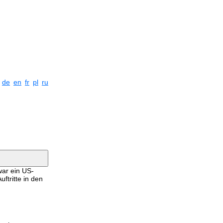
de
en
fr
pl
ru
war ein US-
tritte in den