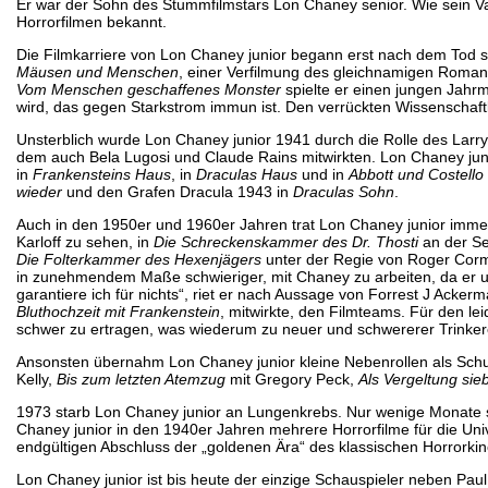
Er war der Sohn des Stummfilmstars Lon Chaney senior. Wie sein Va
Horrorfilmen bekannt.
Die Filmkarriere von Lon Chaney junior begann erst nach dem Tod se
Mäusen und Menschen
, einer Verfilmung des gleichnamigen Romans
Vom Menschen geschaffenes Monster
spielte er einen jungen Jahrm
wird, das gegen Starkstrom immun ist. Den verrückten Wissenschaftle
Unsterblich wurde Lon Chaney junior 1941 durch die Rolle des Larry 
dem auch Bela Lugosi und Claude Rains mitwirkten. Lon Chaney juni
in
Frankensteins Haus
, in
Draculas Haus
und in
Abbott und Costello 
wieder
und den Grafen Dracula 1943 in
Draculas Sohn
.
Auch in den 1950er und 1960er Jahren trat Lon Chaney junior immer
Karloff zu sehen, in
Die Schreckenskammer des Dr. Thosti
an der Se
Die Folterkammer des Hexenjägers
unter der Regie von Roger Corma
in zunehmendem Maße schwieriger, mit Chaney zu arbeiten, da er unte
garantiere ich für nichts“, riet er nach Aussage von Forrest J Ack
Bluthochzeit mit Frankenstein
, mitwirkte, den Filmteams. Für den le
schwer zu ertragen, was wiederum zu neuer und schwererer Trinkere
Ansonsten übernahm Lon Chaney junior kleine Nebenrollen als Schu
Kelly,
Bis zum letzten Atemzug
mit Gregory Peck,
Als Vergeltung sie
1973 starb Lon Chaney junior an Lungenkrebs. Nur wenige Monate s
Chaney junior in den 1940er Jahren mehrere Horrorfilme für die Uni
endgültigen Abschluss der „goldenen Ära“ des klassischen Horrorkin
Lon Chaney junior ist bis heute der einzige Schauspieler neben Paul