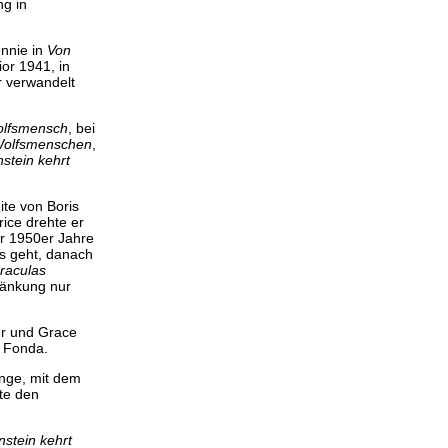
ng in
ennie in
Von
or 1941, in
r verwandelt
olfsmensch
, bei
 Wolfsmenschen
,
stein kehrt
ite von Boris
ice drehte er
er 1950er Jahre
as geht, danach
raculas
hränkung nur
r und Grace
 Fonda.
ange, mit dem
te den
stein kehrt