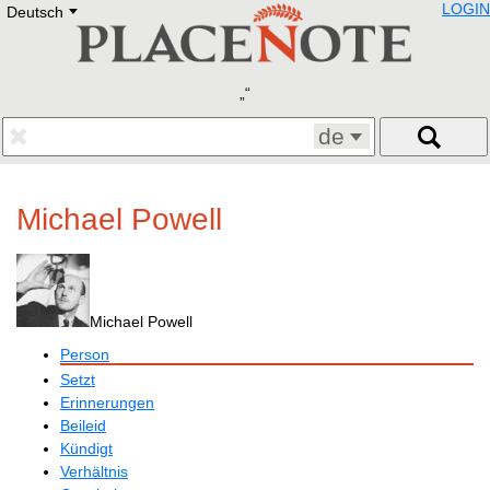
LOGIN
Deutsch
Deutsch
E
English
Русский
Lietuvių
Latviešu
Francais
de
Polski
Hebrew
Український
Michael Powell
Eestikeelne
Michael Powell
Person
Setzt
Erinnerungen
Beileid
Kündigt
Verhältnis