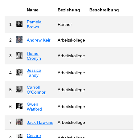
Name
Beziehung
Beschreibung
Pamela
1
Partner
Brown
2
Andrew Keir
Arbeitskollege
Hume
3
Arbeitskollege
Cronyn
Jessica
4
Arbeitskollege
Tandy
Carroll
5
Arbeitskollege
O’Connor
Gwen
6
Arbeitskollege
Watford
7
Jack Hawkins
Arbeitskollege
Cesare
8
Arbeitskollege