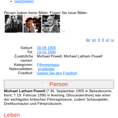
Geschehen
Persan haben keine Bilder. Fügen Sie neue Bilder.
de
en
fr
lt
pl
ru
Geburt:
30.09.1905
Tot:
19.02.1990
Zusätzliche
Michael Powell, Michael Latham Powell
namen:
Kategorien:
Filmregisseur
Nationalitäten:
engländer
Friedhof:
Geben Sie den Friedhof
Person
Michael Latham Powell
(* 30. September 1905 in Bekesbourne,
Kent; † 19. Februar 1990 in Avening, Gloucestershire) war einer
der wichtigsten britischen Filmregisseure, zudem Schauspieler,
Drehbuchautor und Filmproduzent.
Leben