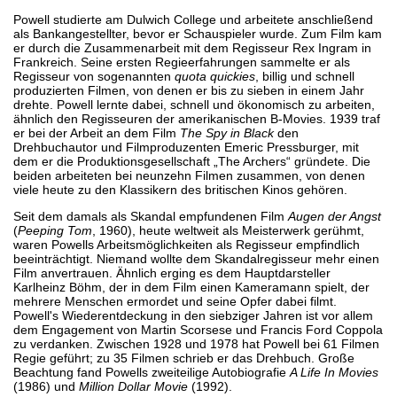
Powell studierte am Dulwich College und arbeitete anschließend
als Bankangestellter, bevor er Schauspieler wurde. Zum Film kam
er durch die Zusammenarbeit mit dem Regisseur Rex Ingram in
Frankreich. Seine ersten Regieerfahrungen sammelte er als
Regisseur von sogenannten
quota quickies
, billig und schnell
produzierten Filmen, von denen er bis zu sieben in einem Jahr
drehte. Powell lernte dabei, schnell und ökonomisch zu arbeiten,
ähnlich den Regisseuren der amerikanischen B-Movies. 1939 traf
er bei der Arbeit an dem Film
The Spy in Black
den
Drehbuchautor und Filmproduzenten Emeric Pressburger, mit
dem er die Produktionsgesellschaft „The Archers“ gründete. Die
beiden arbeiteten bei neunzehn Filmen zusammen, von denen
viele heute zu den Klassikern des britischen Kinos gehören.
Seit dem damals als Skandal empfundenen Film
Augen der Angst
(
Peeping Tom
, 1960), heute weltweit als Meisterwerk gerühmt,
waren Powells Arbeitsmöglichkeiten als Regisseur empfindlich
beeinträchtigt. Niemand wollte dem Skandalregisseur mehr einen
Film anvertrauen. Ähnlich erging es dem Hauptdarsteller
Karlheinz Böhm, der in dem Film einen Kameramann spielt, der
mehrere Menschen ermordet und seine Opfer dabei filmt.
Powell's Wiederentdeckung in den siebziger Jahren ist vor allem
dem Engagement von Martin Scorsese und Francis Ford Coppola
zu verdanken. Zwischen 1928 und 1978 hat Powell bei 61 Filmen
Regie geführt; zu 35 Filmen schrieb er das Drehbuch. Große
Beachtung fand Powells zweiteilige Autobiografie
A Life In Movies
(1986) und
Million Dollar Movie
(1992).