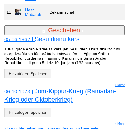
Hosni
11
Bekanntschaft
Mubarak
Geschehen
Sešu dienu karš
05.06.1967 |
1967. gada Arābu-Izraēlas karš jeb Sešu dienu karš tika izcīnīts
starp Izraēlu un tās arābu kaimiņvalstīm — Ēģiptes Arābu
Republiku, Jordānijas Hāšimītu Karalisti un Sīrijas Arābu
Republiku — ilga no 5. līdz 10. jūnijam (132 stundas).
Hinzufügen Speicher
+ Mehr
Jom-Kippur-Krieg (Ramadan-
06.10.1973 |
Krieg oder Oktoberkrieg)
Hinzufügen Speicher
+ Mehr
Ich möchte teilnehmen, diesen Rekord zu bearbeiten