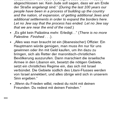
abgeschlossen sei. Kein Jude soll sagen, dass wir am Ende
der Straße angelangt sind.“ (
During the last 100 years our
people have been in a process of building up the country
and the nation, of expansion, of getting additional Jews and
additional settlements in order to expand the borders here.
Let no Jew say that the process has ended. Let no Jew say
that we are near the end of the road.
)
„Es gibt kein Palästina mehr. Erledigt…“ (
There is no more
Palestine. Finished . . .
).
„Alles was man braucht ist ein (libanesischer) Offizier. Ein
Hauptmann würde genügen, man muss ihn nur für uns
gewinnen oder ihn mit Geld kaufen, um ihn dazu zu
bringen, sich als Retter der maronitisch-christlichen
Bevölkerung auszurufen. Dann marschiert die israelische
Armee in den Libanon ein, besetzt die nötigen Gebiete,
setzt ein christliches Regime ein, das sich mit Israel
verbündet. Die Gebiete südlich des Litani-Flusses werden
von Israel annektiert, und alles übrige wird sich in unserem
Sinn ergeben.“
„Wenn du Frieden willst, redest du nicht mit deinen
Freunden. Du redest mit deinen Feinden.“
***