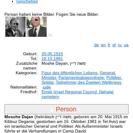
Geschehen
Persan haben keine Bilder. Fügen Sie neue Bilder.
de
en
fr
pl
ru
ua
Geburt:
20.05.1915
Tot:
16.10.1981
Zusätzliche
namen:
Kategorien:
Figur des öffentlichen Lebens
,
General
,
Minister
,
Parlamentsabgeordnete
,
Politiker
,
Soldat
,
Teilnehmer des Zweiten Weltkriegs
Nationalitäten:
jude
Friedhof:
Emek Izrael Regional Council, Nahalal
cemetery
Person
Mosche Dajan
(hebräisch משה דיין; geboren am 20. Mai 1915 im
Kibbuz Degania; gestorben am 16. Oktober 1981 in Tel Aviv) war
ein israelischer General und Politiker. Als Außenminister Israels
führte er die Verhandlungen in Camp David.