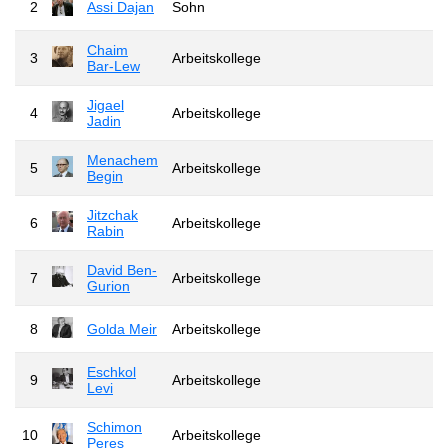
2
Assi Dajan
Sohn
Chaim
3
Arbeitskollege
Bar-Lew
Jigael
4
Arbeitskollege
Jadin
Menachem
5
Arbeitskollege
Begin
Jitzchak
6
Arbeitskollege
Rabin
David Ben-
7
Arbeitskollege
Gurion
8
Golda Meir
Arbeitskollege
Eschkol
9
Arbeitskollege
Levi
Schimon
10
Arbeitskollege
Peres