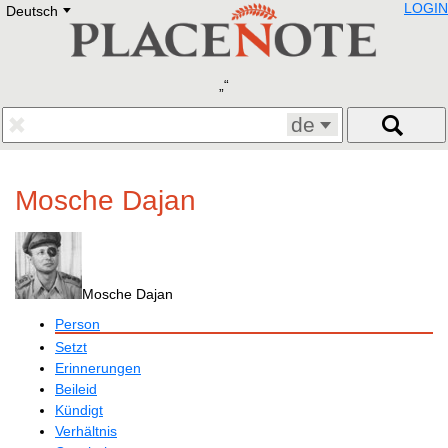
LOGIN
Deutsch
Deutsch
E
English
Русский
Lietuvių
Latviešu
Francais
de
Polski
Hebrew
Український
Mosche Dajan
Eestikeelne
Mosche Dajan
Person
Setzt
Erinnerungen
Beileid
Kündigt
Verhältnis