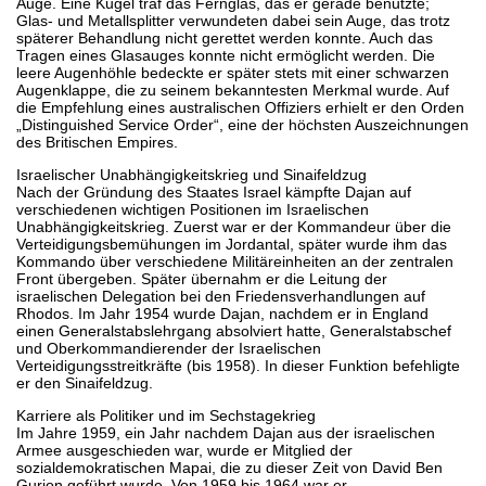
Auge. Eine Kugel traf das Fernglas, das er gerade benutzte;
Glas- und Metallsplitter verwundeten dabei sein Auge, das trotz
späterer Behandlung nicht gerettet werden konnte. Auch das
Tragen eines Glasauges konnte nicht ermöglicht werden. Die
leere Augenhöhle bedeckte er später stets mit einer schwarzen
Augenklappe, die zu seinem bekanntesten Merkmal wurde. Auf
die Empfehlung eines australischen Offiziers erhielt er den Orden
„Distinguished Service Order“, eine der höchsten Auszeichnungen
des Britischen Empires.
Israelischer Unabhängigkeitskrieg und Sinaifeldzug
Nach der Gründung des Staates Israel kämpfte Dajan auf
verschiedenen wichtigen Positionen im Israelischen
Unabhängigkeitskrieg. Zuerst war er der Kommandeur über die
Verteidigungsbemühungen im Jordantal, später wurde ihm das
Kommando über verschiedene Militäreinheiten an der zentralen
Front übergeben. Später übernahm er die Leitung der
israelischen Delegation bei den Friedensverhandlungen auf
Rhodos. Im Jahr 1954 wurde Dajan, nachdem er in England
einen Generalstabslehrgang absolviert hatte, Generalstabschef
und Oberkommandierender der Israelischen
Verteidigungsstreitkräfte (bis 1958). In dieser Funktion befehligte
er den Sinaifeldzug.
Karriere als Politiker und im Sechstagekrieg
Im Jahre 1959, ein Jahr nachdem Dajan aus der israelischen
Armee ausgeschieden war, wurde er Mitglied der
sozialdemokratischen Mapai, die zu dieser Zeit von David Ben
Gurion geführt wurde. Von 1959 bis 1964 war er