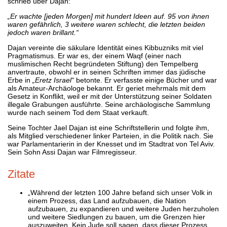
schrieb über Dajan:
„Er wachte [jeden Morgen] mit hundert Ideen auf. 95 von ihnen
waren gefährlich, 3 weitere waren schlecht, die letzten beiden
jedoch waren brillant.“
Dajan vereinte die säkulare Identität eines Kibbuzniks mit viel
Pragmatismus. Er war es, der einem Waqf (einer nach
muslimischen Recht begründeten Stiftung) den Tempelberg
anvertraute, obwohl er in seinen Schriften immer das jüdische
Erbe in
„Eretz Israel“
betonte. Er verfasste einige Bücher und war
als Amateur-Archäologe bekannt. Er geriet mehrmals mit dem
Gesetz in Konflikt, weil er mit der Unterstützung seiner Soldaten
illegale Grabungen ausführte. Seine archäologische Sammlung
wurde nach seinem Tod dem Staat verkauft.
Seine Tochter Jael Dajan ist eine Schriftstellerin und folgte ihm,
als Mitglied verschiedener linker Parteien, in die Politik nach. Sie
war Parlamentarierin in der Knesset und im Stadtrat von Tel Aviv.
Sein Sohn Assi Dajan war Filmregisseur.
Zitate
„Während der letzten 100 Jahre befand sich unser Volk in
einem Prozess, das Land aufzubauen, die Nation
aufzubauen, zu expandieren und weitere Juden herzuholen
und weitere Siedlungen zu bauen, um die Grenzen hier
auszuweiten. Kein Jude soll sagen, dass dieser Prozess