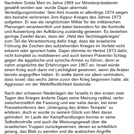
Nachdem Golda Meïr im Jahre 1969 zur Ministerpräsidentin
gewählt worden war, wurde Dajan abermals
Verteidigungsminister. Sein Amt musste er allerdings 1974 wegen
des beinahe verlorenen Jom-Kippur-Krieges des Jahres 1973
aufgeben. Er war als ranghöchster Militär für die militärischen
Planungen verantwortlich und dabei besonders für die Kontrolle
und Auswertung der Aufklärung zuständig gewesen. Es bestehen
geringe Zweifel daran, dass der „Held des Sechstagekrieges“
zum Teil die Verantwortung dafür trägt, dass die israelische
Führung die Zeichen des aufziehenden Krieges im Vorfeld nicht
erkannt oder ignoriert hatte. Dajan stimmte im Herbst 1973 dafür,
nicht komplett zu mobilisieren und auch keinen Präventiv-Schlag
gegen die ägyptische und syrische Armee zu führen, denn er
nahm angesichts der Erfahrungen von 1967 an, Israel würde
einen Krieg auch dann mit Leichtigkeit gewinnen, wenn die Araber
bereits angegriffen hätten. Er wollte damit vor allem verhindern,
dass Israel, das sechs Jahre zuvor den Krieg begonnen hatte, als
Aggressor vor der Weltöffentlichkeit dastünde.
Nach den schweren Niederlagen der Israelis in den ersten zwei
Tagen des Krieges änderte Dajan seine Meinung radikal, verlor
zwischenzeitlich die Fassung und war nahe daran, bei einer
Pressekonferenz den „Untergang des dritten Tempels“ zu
erklären, doch er wurde zu seinem Glück von Meir daran
gehindert. Im Laufe der Kampfhandlungen konnte er seine
Selbstkontrolle und auch die Weisungsgewalt über die
israelischen Truppen zurückgewinnen, denen es schließlich
gelang, das Blatt zu wenden und die arabischen Angriffe