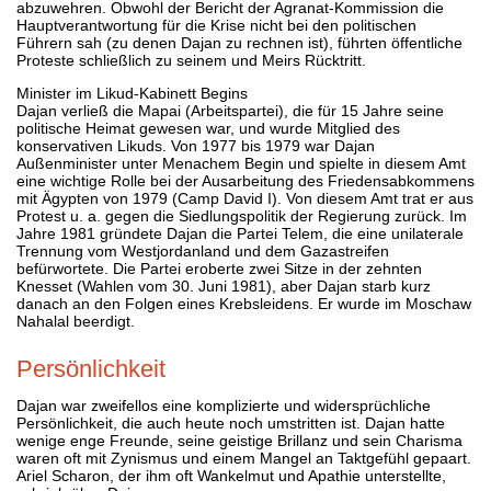
abzuwehren. Obwohl der Bericht der Agranat-Kommission die
Hauptverantwortung für die Krise nicht bei den politischen
Führern sah (zu denen Dajan zu rechnen ist), führten öffentliche
Proteste schließlich zu seinem und Meirs Rücktritt.
Minister im Likud-Kabinett Begins
Dajan verließ die Mapai (Arbeitspartei), die für 15 Jahre seine
politische Heimat gewesen war, und wurde Mitglied des
konservativen Likuds. Von 1977 bis 1979 war Dajan
Außenminister unter Menachem Begin und spielte in diesem Amt
eine wichtige Rolle bei der Ausarbeitung des Friedensabkommens
mit Ägypten von 1979 (Camp David I). Von diesem Amt trat er aus
Protest u. a. gegen die Siedlungspolitik der Regierung zurück. Im
Jahre 1981 gründete Dajan die Partei Telem, die eine unilaterale
Trennung vom Westjordanland und dem Gazastreifen
befürwortete. Die Partei eroberte zwei Sitze in der zehnten
Knesset (Wahlen vom 30. Juni 1981), aber Dajan starb kurz
danach an den Folgen eines Krebsleidens. Er wurde im Moschaw
Nahalal beerdigt.
Persönlichkeit
Dajan war zweifellos eine komplizierte und widersprüchliche
Persönlichkeit, die auch heute noch umstritten ist. Dajan hatte
wenige enge Freunde, seine geistige Brillanz und sein Charisma
waren oft mit Zynismus und einem Mangel an Taktgefühl gepaart.
Ariel Scharon, der ihm oft Wankelmut und Apathie unterstellte,