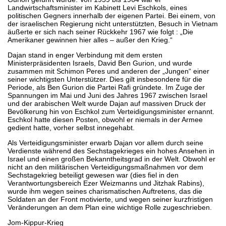
Landwirtschaftsminister im Kabinett Levi Eschkols, eines
politischen Gegners innerhalb der eigenen Partei. Bei einem, von
der israelischen Regierung nicht unterstützten, Besuch in Vietnam
äußerte er sich nach seiner Rückkehr 1967 wie folgt : „Die
Amerikaner gewinnen hier alles – außer den Krieg.“
Dajan stand in enger Verbindung mit dem ersten
Ministerpräsidenten Israels, David Ben Gurion, und wurde
zusammen mit Schimon Peres und anderen der „Jungen“ einer
seiner wichtigsten Unterstützer. Dies gilt insbesondere für die
Periode, als Ben Gurion die Partei Rafi gründete. Im Zuge der
Spannungen im Mai und Juni des Jahres 1967 zwischen Israel
und der arabischen Welt wurde Dajan auf massiven Druck der
Bevölkerung hin von Eschkol zum Verteidigungsminister ernannt.
Eschkol hatte diesen Posten, obwohl er niemals in der Armee
gedient hatte, vorher selbst innegehabt.
Als Verteidigungsminister erwarb Dajan vor allem durch seine
Verdienste während des Sechstagekrieges ein hohes Ansehen in
Israel und einen großen Bekanntheitsgrad in der Welt. Obwohl er
nicht an den militärischen Verteidigungsmaßnahmen vor dem
Sechstagekrieg beteiligt gewesen war (dies fiel in den
Verantwortungsbereich Ezer Weizmanns und Jitzhak Rabins),
wurde ihm wegen seines charismatischen Auftretens, das die
Soldaten an der Front motivierte, und wegen seiner kurzfristigen
Veränderungen an dem Plan eine wichtige Rolle zugeschrieben.
Jom-Kippur-Krieg