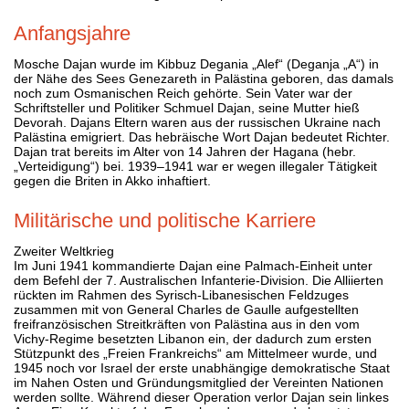
Anfangsjahre
Mosche Dajan wurde im Kibbuz Degania „Alef“ (Deganja „A“) in
der Nähe des Sees Genezareth in Palästina geboren, das damals
noch zum Osmanischen Reich gehörte. Sein Vater war der
Schriftsteller und Politiker Schmuel Dajan, seine Mutter hieß
Devorah. Dajans Eltern waren aus der russischen Ukraine nach
Palästina emigriert. Das hebräische Wort Dajan bedeutet Richter.
Dajan trat bereits im Alter von 14 Jahren der Hagana (hebr.
„Verteidigung“) bei. 1939–1941 war er wegen illegaler Tätigkeit
gegen die Briten in Akko inhaftiert.
Militärische und politische Karriere
Zweiter Weltkrieg
Im Juni 1941 kommandierte Dajan eine Palmach-Einheit unter
dem Befehl der 7. Australischen Infanterie-Division. Die Alliierten
rückten im Rahmen des Syrisch-Libanesischen Feldzuges
zusammen mit von General Charles de Gaulle aufgestellten
freifranzösischen Streitkräften von Palästina aus in den vom
Vichy-Regime besetzten Libanon ein, der dadurch zum ersten
Stützpunkt des „Freien Frankreichs“ am Mittelmeer wurde, und
1945 noch vor Israel der erste unabhängige demokratische Staat
im Nahen Osten und Gründungsmitglied der Vereinten Nationen
werden sollte. Während dieser Operation verlor Dajan sein linkes