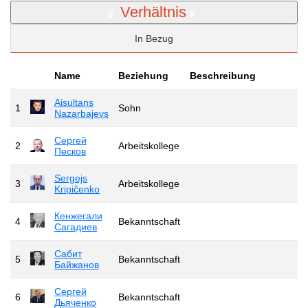
Verhältnis
In Bezug
Name
Beziehung
Beschreibung
Aisultans
1
Sohn
Nazarbajevs
Сергей
2
Arbeitskollege
Песков
Sergejs
3
Arbeitskollege
Kripičenko
Кенжегали
4
Bekanntschaft
Сагадиев
Сабит
5
Bekanntschaft
Байжанов
Сергей
6
Bekanntschaft
Дьяченко