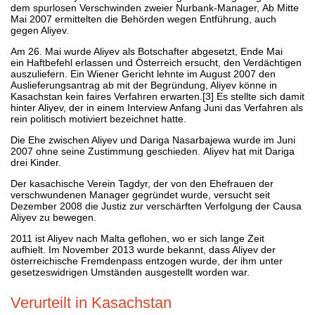
dem spurlosen Verschwinden zweier Nurbank-Manager, Ab Mitte
Mai 2007 ermittelten die Behörden wegen Entführung, auch
gegen Aliyev.
Am 26. Mai wurde Aliyev als Botschafter abgesetzt, Ende Mai
ein Haftbefehl erlassen und Österreich ersucht, den Verdächtigen
auszuliefern. Ein Wiener Gericht lehnte im August 2007 den
Auslieferungsantrag ab mit der Begründung, Aliyev könne in
Kasachstan kein faires Verfahren erwarten.[3] Es stellte sich damit
hinter Aliyev, der in einem Interview Anfang Juni das Verfahren als
rein politisch motiviert bezeichnet hatte.
Die Ehe zwischen Aliyev und Dariga Nasarbajewa wurde im Juni
2007 ohne seine Zustimmung geschieden. Aliyev hat mit Dariga
drei Kinder.
Der kasachische Verein Tagdyr, der von den Ehefrauen der
verschwundenen Manager gegründet wurde, versucht seit
Dezember 2008 die Justiz zur verschärften Verfolgung der Causa
Aliyev zu bewegen.
2011 ist Aliyev nach Malta geflohen, wo er sich lange Zeit
aufhielt. Im November 2013 wurde bekannt, dass Aliyev der
österreichische Fremdenpass entzogen wurde, der ihm unter
gesetzeswidrigen Umständen ausgestellt worden war.
Verurteilt in Kasachstan