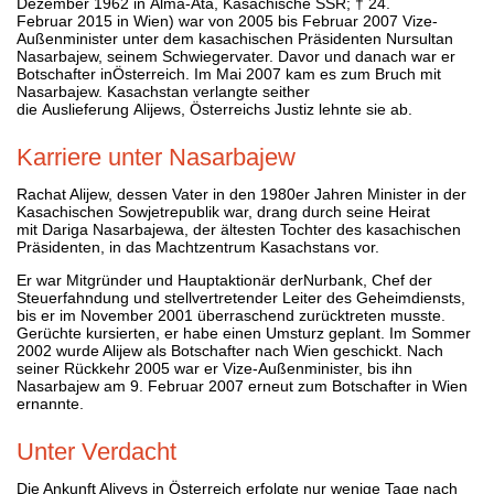
Dezember 1962 in Alma-Ata, Kasachische SSR; † 24.
Februar 2015 in Wien) war von 2005 bis Februar 2007 Vize-
Außenminister unter dem kasachischen Präsidenten Nursultan
Nasarbajew, seinem Schwiegervater. Davor und danach war er
Botschafter inÖsterreich. Im Mai 2007 kam es zum Bruch mit
Nasarbajew. Kasachstan verlangte seither
die Auslieferung Alijews, Österreichs Justiz lehnte sie ab.
Karriere unter Nasarbajew
Rachat Alijew, dessen Vater in den 1980er Jahren Minister in der
Kasachischen Sowjetrepublik war, drang durch seine Heirat
mit Dariga Nasarbajewa, der ältesten Tochter des kasachischen
Präsidenten, in das Machtzentrum Kasachstans vor.
Er war Mitgründer und Hauptaktionär derNurbank, Chef der
Steuerfahndung und stellvertretender Leiter des Geheimdiensts,
bis er im November 2001 überraschend zurücktreten musste.
Gerüchte kursierten, er habe einen Umsturz geplant. Im Sommer
2002 wurde Alijew als Botschafter nach Wien geschickt. Nach
seiner Rückkehr 2005 war er Vize-Außenminister, bis ihn
Nasarbajew am 9. Februar 2007 erneut zum Botschafter in Wien
ernannte.
Unter Verdacht
Die Ankunft Aliyevs in Österreich erfolgte nur wenige Tage nach