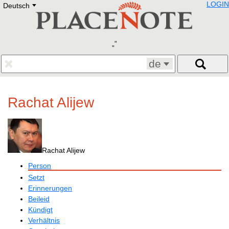
LOGIN
Deutsch
Deutsch
E
English
Русский
Lietuvių
Latviešu
Francais
de
Polski
Hebrew
Український
Rachat Alijew
Eestikeelne
Rachat Alijew
Person
Setzt
Erinnerungen
Beileid
Kündigt
Verhältnis