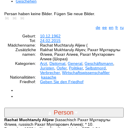
Geschehen
Persan haben keine Bilder. Fügen Sie neue Bilder.
de
ee
en
fr
ru
Geburt:
10.12.1962
Tot:
24.02.2015
Mädchenname:
Rachat Muchtaruly Alijew (
Zusätzliche
Rakhat Mukhtaruly Aliyev, Рахат Мұхтарұлы
namen:
Әлиев, Рахат Алиев, Рахат Мухтарович
Алиев (Шораз)
Kategorien:
Arzt
,
Diplomat
,
General
,
Geschäftsmann
,
Juristen
,
Opfer
,
Politiker
,
Selbstmord
,
Verbrecher
,
Wirtschaftswissenschaftler
Nationalitäten:
kasache
Friedhof:
Geben Sie den Friedhof
Person
Rachat Muchtaruly Alijew
(kasachisch Рахат Мұхтарұлы
Әлиев, russisch Рахат Мухтарович Алиев); * 10.