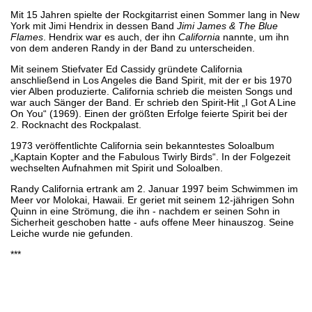
Mit 15 Jahren spielte der Rockgitarrist einen Sommer lang in New
York mit Jimi Hendrix in dessen Band
Jimi James & The Blue
Flames
. Hendrix war es auch, der ihn
California
nannte, um ihn
von dem anderen Randy in der Band zu unterscheiden.
Mit seinem Stiefvater Ed Cassidy gründete California
anschließend in Los Angeles die Band Spirit, mit der er bis 1970
vier Alben produzierte. California schrieb die meisten Songs und
war auch Sänger der Band. Er schrieb den Spirit-Hit „I Got A Line
On You“ (1969). Einen der größten Erfolge feierte Spirit bei der
2. Rocknacht des Rockpalast.
1973 veröffentlichte California sein bekanntestes Soloalbum
„Kaptain Kopter and the Fabulous Twirly Birds“. In der Folgezeit
wechselten Aufnahmen mit Spirit und Soloalben.
Randy California ertrank am 2. Januar 1997 beim Schwimmen im
Meer vor Molokai, Hawaii. Er geriet mit seinem 12-jährigen Sohn
Quinn in eine Strömung, die ihn - nachdem er seinen Sohn in
Sicherheit geschoben hatte - aufs offene Meer hinauszog. Seine
Leiche wurde nie gefunden.
***