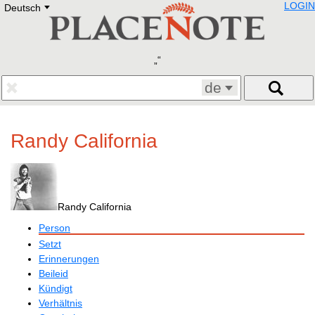
LOGIN
Deutsch
Deutsch
E
English
Русский
Lietuvių
Latviešu
Francais
de
Polski
Hebrew
Український
Randy California
Eestikeelne
Randy California
Person
Setzt
Erinnerungen
Beileid
Kündigt
Verhältnis