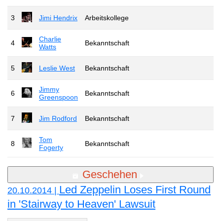
3
Jimi Hendrix
Arbeitskollege
Charlie
4
Bekanntschaft
Watts
5
Leslie West
Bekanntschaft
Jimmy
6
Bekanntschaft
Greenspoon
7
Jim Rodford
Bekanntschaft
Tom
8
Bekanntschaft
Fogerty
Geschehen
Led Zeppelin Loses First Round
20.10.2014 |
in 'Stairway to Heaven' Lawsuit