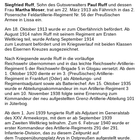
Siegfried Ruff
, Sohn des Gutsverwalters
Paul Ruff
und dessen
Frau
Martha Moser
, trat am 22. März 1913 als Fähnrich in das 2.
Posensche Feldartillerie-Regiment Nr. 56 der Preußischen
Armee in Lissa ein.
Am 18. Oktober 1913 wurde er zum Oberfähnrich befördert. Ab
August 1914 nahm Ruff mit seinem Regiment am Ersten
Weltkrieg teil, wurde Anfang September 1914
zum Leutnant befördert und im Kriegsverlauf mit beiden Klassen
des Eisernen Kreuzes ausgezeichnet.
Nach Kriegsende wurde Ruff in die vorläufige
Reichswehr übernommen und in das leichte Reichswehr-Artillerie-
Regiment 5 der Reichswehr-Brigade 5 in Glogau versetzt. Ab dem
1. Oktober 1920 diente er im 3. (Preußisches) Artillerie-
Regiment in Frankfurt (Oder) als Abteilungs- und
Regimentsadjutant sowie als Batteriechef. Am 15. Oktober 1935
wurde er Abteilungsakommandeur im nun Artillerie-Regiment 3
und am 10. November 1938 folgte seine Ernennung zum
Kommandeur der neu aufgestellten Grenz-Artillerie-Abteilung 101
in Jüterbog.
Ab dem 1. Juni 1939 fungierte Ruff als Adjutant im Generalstab
des XXV. Armeekorps, mit dem er ab September 1939
am Zweiten Weltkrieg teilnahm. Zum 6. Februar 1940 wurde er
erster Kommandeur des Artillerie-Regiments 291 der 291.
Infanterie-Division, das zu diesem Zeitpunkt auf
dem Truppenübungsplatz Arys in Ostpreußen aufgestellt wurde.