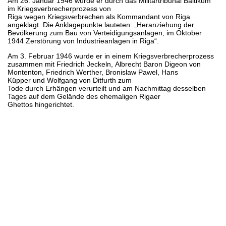
Am 26. Januar 1946 wurde er durch das Militärtribunal Baltikum
im Kriegsverbrecherprozess von
Riga wegen Kriegsverbrechen als Kommandant von Riga
angeklagt. Die Anklagepunkte lauteten: „Heranziehung der
Bevölkerung zum Bau von Verteidigungsanlagen, im Oktober
1944 Zerstörung von Industrieanlagen in Riga“.
Am 3. Februar 1946 wurde er in einem Kriegsverbrecherprozess
zusammen mit Friedrich Jeckeln, Albrecht Baron Digeon von
Montenton, Friedrich Werther, Bronislaw Pawel, Hans
Küpper und Wolfgang von Ditfurth zum
Tode durch Erhängen verurteilt und am Nachmittag desselben
Tages auf dem Gelände des ehemaligen Rigaer
Ghettos hingerichtet.