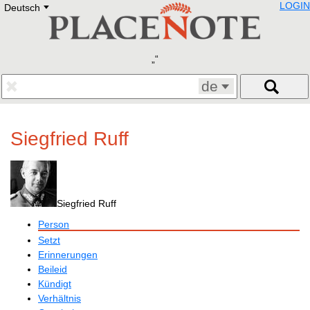
LOGIN
Deutsch
Deutsch
E
English
Русский
Lietuvių
Latviešu
Francais
de
Polski
Hebrew
Український
Siegfried Ruff
Eestikeelne
Siegfried Ruff
Person
Setzt
Erinnerungen
Beileid
Kündigt
Verhältnis