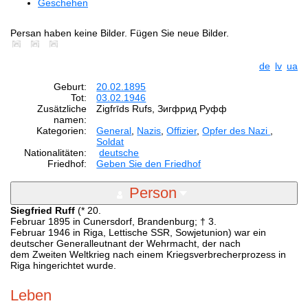
Geschehen
Persan haben keine Bilder. Fügen Sie neue Bilder.
de
lv
ua
Geburt:
20.02.1895
Tot:
03.02.1946
Zusätzliche
Zigfrīds Rufs, Зигфрид Руфф
namen:
Kategorien:
General
,
Nazis
,
Offizier
,
Opfer des Nazi
,
Soldat
Nationalitäten:
deutsche
Friedhof:
Geben Sie den Friedhof
Person
Siegfried Ruff
(* 20.
Februar 1895 in Cunersdorf, Brandenburg; † 3.
Februar 1946 in Riga, Lettische SSR, Sowjetunion) war ein
deutscher Generalleutnant der Wehrmacht, der nach
dem Zweiten Weltkrieg nach einem Kriegsverbrecherprozess in
Riga hingerichtet wurde.
Leben