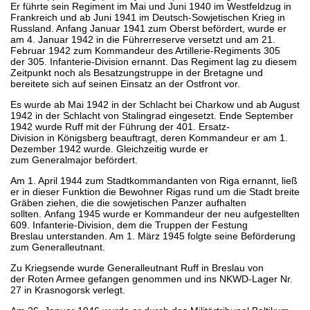
Er führte sein Regiment im Mai und Juni 1940 im Westfeldzug in
Frankreich und ab Juni 1941 im Deutsch-Sowjetischen Krieg in
Russland. Anfang Januar 1941 zum Oberst befördert, wurde er
am 4. Januar 1942 in die Führerreserve versetzt und am 21.
Februar 1942 zum Kommandeur des Artillerie-Regiments 305
der 305. Infanterie-Division ernannt. Das Regiment lag zu diesem
Zeitpunkt noch als Besatzungstruppe in der Bretagne und
bereitete sich auf seinen Einsatz an der Ostfront vor.
Es wurde ab Mai 1942 in der Schlacht bei Charkow und ab August
1942 in der Schlacht von Stalingrad eingesetzt. Ende September
1942 wurde Ruff mit der Führung der 401. Ersatz-
Division in Königsberg beauftragt, deren Kommandeur er am 1.
Dezember 1942 wurde. Gleichzeitig wurde er
zum Generalmajor befördert.
Am 1. April 1944 zum Stadtkommandanten von Riga ernannt, ließ
er in dieser Funktion die Bewohner Rigas rund um die Stadt breite
Gräben ziehen, die die sowjetischen Panzer aufhalten
sollten. Anfang 1945 wurde er Kommandeur der neu aufgestellten
609. Infanterie-Division, dem die Truppen der Festung
Breslau unterstanden. Am 1. März 1945 folgte seine Beförderung
zum Generalleutnant.
Zu Kriegsende wurde Generalleutnant Ruff in Breslau von
der Roten Armee gefangen genommen und ins NKWD-Lager Nr.
27 in Krasnogorsk verlegt.