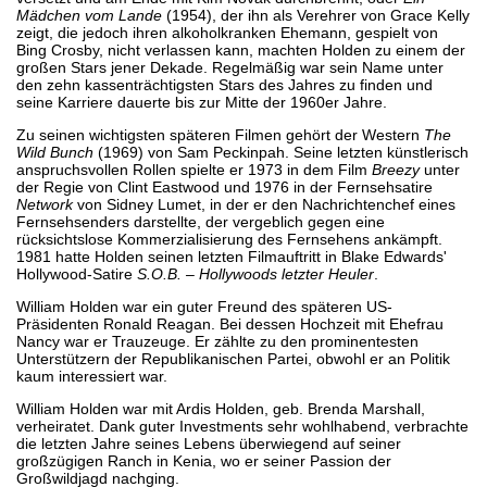
Mädchen vom Lande
(1954), der ihn als Verehrer von Grace Kelly
zeigt, die jedoch ihren alkoholkranken Ehemann, gespielt von
Bing Crosby, nicht verlassen kann, machten Holden zu einem der
großen Stars jener Dekade. Regelmäßig war sein Name unter
den zehn kassenträchtigsten Stars des Jahres zu finden und
seine Karriere dauerte bis zur Mitte der 1960er Jahre.
Zu seinen wichtigsten späteren Filmen gehört der Western
The
Wild Bunch
(1969) von Sam Peckinpah. Seine letzten künstlerisch
anspruchsvollen Rollen spielte er 1973 in dem Film
Breezy
unter
der Regie von Clint Eastwood und 1976 in der Fernsehsatire
Network
von Sidney Lumet, in der er den Nachrichtenchef eines
Fernsehsenders darstellte, der vergeblich gegen eine
rücksichtslose Kommerzialisierung des Fernsehens ankämpft.
1981 hatte Holden seinen letzten Filmauftritt in Blake Edwards'
Hollywood-Satire
S.O.B. – Hollywoods letzter Heuler
.
William Holden war ein guter Freund des späteren US-
Präsidenten Ronald Reagan. Bei dessen Hochzeit mit Ehefrau
Nancy war er Trauzeuge. Er zählte zu den prominentesten
Unterstützern der Republikanischen Partei, obwohl er an Politik
kaum interessiert war.
William Holden war mit Ardis Holden, geb. Brenda Marshall,
verheiratet. Dank guter Investments sehr wohlhabend, verbrachte
die letzten Jahre seines Lebens überwiegend auf seiner
großzügigen Ranch in Kenia, wo er seiner Passion der
Großwildjagd nachging.