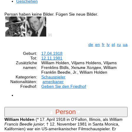
Geschehen
Persan haben keine Bilder. Fügen Sie neue Bilder.
de
en
fr
lv
pl
ru
ua
Geburt:
17.04.1918
Tot:
12.11.1981
Zusätzliche
William Holden, Viljams Holdens, Viljams
namen:
Frenklins Bīdls, Уильям Холден, William
Franklin Beedle, Jr., William Holden
Kategorien:
Schauspieler
Nationalitäten:
amerikaner
Friedhof:
Geben Sie den Friedhof
Person
William Holden
(* 17. April 1918 in O’Fallon, Illinois, als
William
Francis Beedle junior
; † 12. November 1981 in Santa Monica,
Kalifornien) war ein US-amerikanischer Filmschauspieler. Er