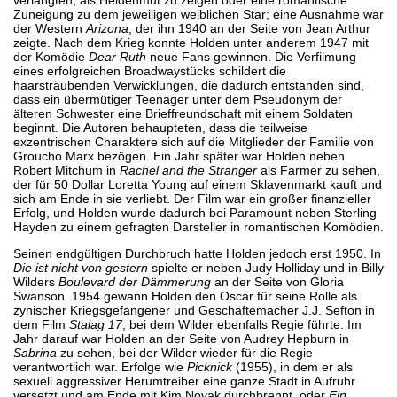
Zuneigung zu dem jeweiligen weiblichen Star; eine Ausnahme war
der Western
Arizona
, der ihn 1940 an der Seite von Jean Arthur
zeigte. Nach dem Krieg konnte Holden unter anderem 1947 mit
der Komödie
Dear Ruth
neue Fans gewinnen. Die Verfilmung
eines erfolgreichen Broadwaystücks schildert die
haarsträubenden Verwicklungen, die dadurch entstanden sind,
dass ein übermütiger Teenager unter dem Pseudonym der
älteren Schwester eine Brieffreundschaft mit einem Soldaten
beginnt. Die Autoren behaupteten, dass die teilweise
exzentrischen Charaktere sich auf die Mitglieder der Familie von
Groucho Marx bezögen. Ein Jahr später war Holden neben
Robert Mitchum in
Rachel and the Stranger
als Farmer zu sehen,
der für 50 Dollar Loretta Young auf einem Sklavenmarkt kauft und
sich am Ende in sie verliebt. Der Film war ein großer finanzieller
Erfolg, und Holden wurde dadurch bei Paramount neben Sterling
Hayden zu einem gefragten Darsteller in romantischen Komödien.
Seinen endgültigen Durchbruch hatte Holden jedoch erst 1950. In
Die ist nicht von gestern
spielte er neben Judy Holliday und in Billy
Wilders
Boulevard der Dämmerung
an der Seite von Gloria
Swanson. 1954 gewann Holden den Oscar für seine Rolle als
zynischer Kriegsgefangener und Geschäftemacher J.J. Sefton in
dem Film
Stalag 17
, bei dem Wilder ebenfalls Regie führte. Im
Jahr darauf war Holden an der Seite von Audrey Hepburn in
Sabrina
zu sehen, bei der Wilder wieder für die Regie
verantwortlich war. Erfolge wie
Picknick
(1955), in dem er als
sexuell aggressiver Herumtreiber eine ganze Stadt in Aufruhr
versetzt und am Ende mit Kim Novak durchbrennt, oder
Ein