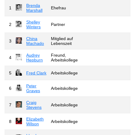
Brenda
1
Ehefrau
Marshall
Shelley
2
Partner
Winters
China
Mitglied auf
3
Machado
Lebenszeit
Audrey
Freund,
4
Hepburn
Arbeitskollege
5
Fred Clark
Arbeitskollege
Peter
6
Arbeitskollege
Graves
Craig
7
Arbeitskollege
Stevens
Elizabeth
8
Arbeitskollege
Wilson