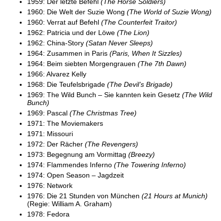
1959: Der letzte Befehl
(The Horse Soldiers)
1960: Die Welt der Suzie Wong
(The World of Suzie Wong)
1960: Verrat auf Befehl
(The Counterfeit Traitor)
1962: Patricia und der Löwe
(The Lion)
1962: China-Story
(Satan Never Sleeps)
1964: Zusammen in Paris
(Paris, When It Sizzles)
1964: Beim siebten Morgengrauen
(The 7th Dawn)
1966: Alvarez Kelly
1968: Die Teufelsbrigade
(The Devil’s Brigade)
1969: The Wild Bunch – Sie kannten kein Gesetz
(The Wild
Bunch)
1969: Pascal
(The Christmas Tree)
1971: The Moviemakers
1971: Missouri
1972: Der Rächer
(The Revengers)
1973: Begegnung am Vormittag
(Breezy)
1974: Flammendes Inferno
(The Towering Inferno)
1974: Open Season – Jagdzeit
1976: Network
1976: Die 21 Stunden von München
(21 Hours at Munich)
(Regie: William A. Graham)
1978: Fedora