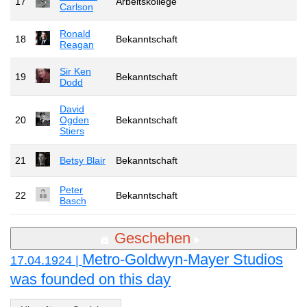
17
Arbeitskollege
Carlson
Ronald
18
Bekanntschaft
Reagan
Sir Ken
19
Bekanntschaft
Dodd
David
20
Ogden
Bekanntschaft
Stiers
21
Betsy Blair
Bekanntschaft
Peter
22
Bekanntschaft
Basch
Geschehen
Metro-Goldwyn-Mayer Studios
17.04.1924 |
was founded on this day