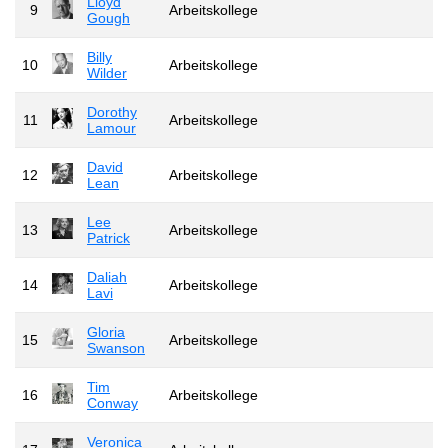
Lloyd
9
Arbeitskollege
Gough
Billy
10
Arbeitskollege
Wilder
Dorothy
11
Arbeitskollege
Lamour
David
12
Arbeitskollege
Lean
Lee
13
Arbeitskollege
Patrick
Daliah
14
Arbeitskollege
Lavi
Gloria
15
Arbeitskollege
Swanson
Tim
16
Arbeitskollege
Conway
Veronica