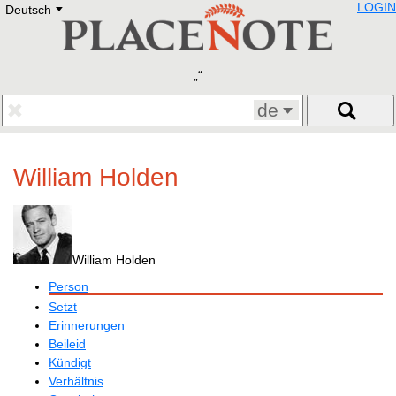
LOGIN
Deutsch
Deutsch
E
English
Русский
Lietuvių
Latviešu
Francais
de
Polski
Hebrew
Український
William Holden
Eestikeelne
William Holden
Person
Setzt
Erinnerungen
Beileid
Kündigt
Verhältnis