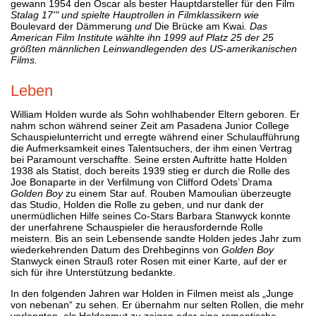
gewann 1954 den Oscar als bester Hauptdarsteller für den Film
Stalag 17'" und spielte Hauptrollen in Filmklassikern wie
Boulevard der Dämmerung
und
Die Brücke am Kwai
. Das
American Film Institute wählte ihn 1999 auf Platz 25 der 25
größten männlichen Leinwandlegenden des US-amerikanischen
Films.
Leben
William Holden wurde als Sohn wohlhabender Eltern geboren. Er
nahm schon während seiner Zeit am Pasadena Junior College
Schauspielunterricht und erregte während einer Schulaufführung
die Aufmerksamkeit eines Talentsuchers, der ihm einen Vertrag
bei Paramount verschaffte. Seine ersten Auftritte hatte Holden
1938 als Statist, doch bereits 1939 stieg er durch die Rolle des
Joe Bonaparte in der Verfilmung von Clifford Odets’ Drama
Golden Boy
zu einem Star auf. Rouben Mamoulian überzeugte
das Studio, Holden die Rolle zu geben, und nur dank der
unermüdlichen Hilfe seines Co-Stars Barbara Stanwyck konnte
der unerfahrene Schauspieler die herausfordernde Rolle
meistern. Bis an sein Lebensende sandte Holden jedes Jahr zum
wiederkehrenden Datum des Drehbeginns von
Golden Boy
Stanwyck einen Strauß roter Rosen mit einer Karte, auf der er
sich für ihre Unterstützung bedankte.
In den folgenden Jahren war Holden in Filmen meist als „Junge
von nebenan“ zu sehen. Er übernahm nur selten Rollen, die mehr
verlangten, als Heldenmut zu zeigen oder eine romantische