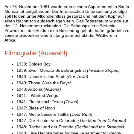
Am 16. November 1981 wurde er in seinem Appartement in Santa
Monica tot aufgefunden. Der forensischen Untersuchung zufolge
soll Holden unter Alkoholeinfluss gestürzt und mit dem Kopf auf
einen Nachttisch aufgeschlagen sein. Das Todesdatum wurde auf
den 12. November rückdatiert. Die Schauspielerin Stefanie
Powers, mit der Holden eine Beziehung gehabt hatte, gründete zu
seinem Gedenken eine Stiftung zum Schutz der Wildtiere in
Afrika.
Filmografie (Auswahl)
1939: Golden Boy
1939: Zwölf Monate Bewährungsfrist
(Invisible Stripes)
1940: Unsere kleine Stadt
(Our Town)
1940: Those Were the Days!
1940: Arizona
(Arizona)
1941: I Wanted Wings
1941: Flucht nach Texas
(Texas)
1947: Blaze of Noon
1947: Meine bessere Hälfte
(Dear Ruth)
1947: Der Richter von Colorado
(The Man from Colorado)
1948: Rachel und der Fremde
(Rachel and the Stranger)
1948: Eine Dachkammer für zwei
(Apartment for Peggy)