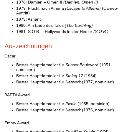
1978: Damien – Omen II
(Damien: Omen II)
1979: Flucht nach Athena
(Escape to Athena)
(Cameo-
Auftritt)
1979: Ashanti
1980: Am Ende des Tales
(The Earthling)
1981: S.O.B. – Hollywoods letzter Heuler
(S.O.B.)
Auszeichnungen
Oscar
Bester Hauptdarsteller für
Sunset Boulevard
(1951,
nominiert)
Bester Hauptdarsteller für
Stalag 17
(1954)
Bester Hauptdarsteller für
Network
(1977, nominiert)
BAFTA Award
Bester Hauptdarsteller für
Picnic
(1955, nominiert)
Bester Hauptdarsteller für
Network
(1976, nominiert)
Emmy Award
Bester Hauptdarsteller für
The Blue Knight
(1974)