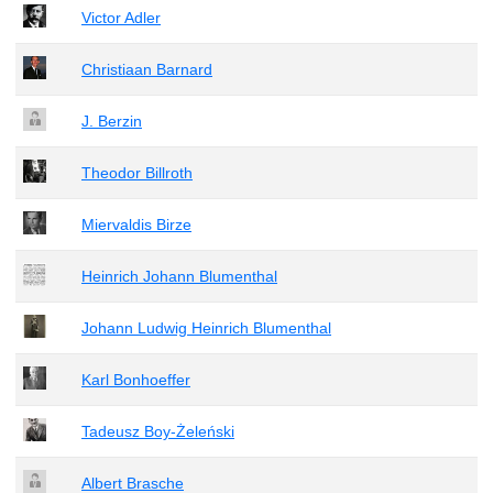
Victor Adler
Christiaan Barnard
J. Berzin
Theodor Billroth
Miervaldis Birze
Heinrich Johann Blumenthal
Johann Ludwig Heinrich Blumenthal
Karl Bonhoeffer
Tadeusz Boy-Żeleński
Albert Brasche