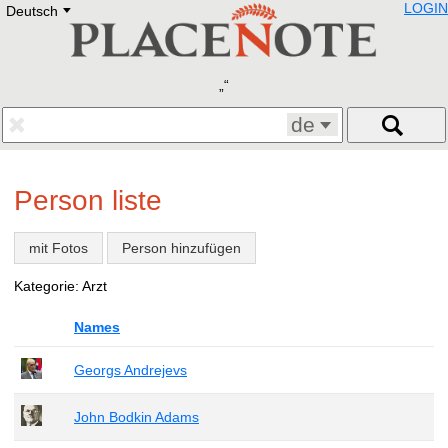
LOGIN
Deutsch
Deutsch
E
English
Русский
Lietuvių
Latviešu
Francais
de
Polski
Hebrew
Український
Person liste
Eestikeelne
mit Fotos
Person hinzufügen
Kategorie: Arzt
Names
Georgs Andrejevs
John Bodkin Adams