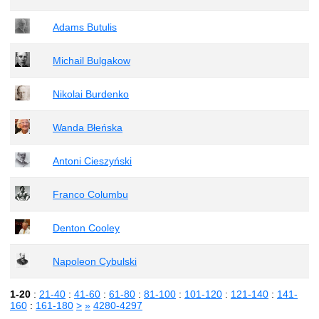
Adams Butulis
Michail Bulgakow
Nikolai Burdenko
Wanda Błeńska
Antoni Cieszyński
Franco Columbu
Denton Cooley
Napoleon Cybulski
1-20
:
21-40
:
41-60
:
61-80
:
81-100
:
101-120
:
121-140
:
141-
160
:
161-180
>
»
4280-4297