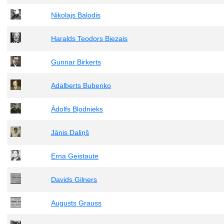
Nikolajs Balodis
Haralds Teodors Biezais
Gunnar Birkerts
Adalberts Bubenko
Ādolfs Bļodnieks
Jānis Daliņš
Erna Geistaute
Davids Gilners
Augusts Grauss