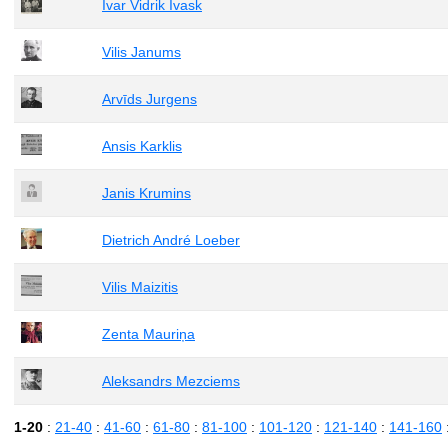
Ivar Vidrik Ivask
Vilis Janums
Arvīds Jurgens
Ansis Karklis
Janis Krumins
Dietrich André Loeber
Vilis Maizitis
Zenta Mauriņa
Aleksandrs Mezciems
1-20
:
21-40
:
41-60
:
61-80
:
81-100
:
101-120
:
121-140
:
141-160