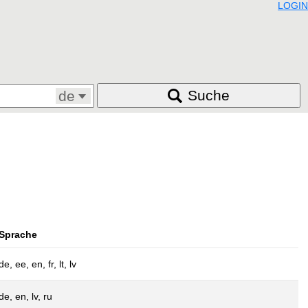
LOGIN
Suche
de
Sprache
de, ee, en, fr, lt, lv
de, en, lv, ru