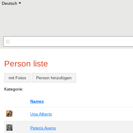
Deutsch
Deutsch
E
English
Русский
Lietuvių
Latviešu
Francais
Polski
Hebrew
Український
Eestikeelne
Person liste
mit Fotos
Person hinzufügen
Kategorie:
Names
Uga Alberts
Peteris Avens