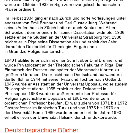
wurde im Oktober 1932 in Riga zum evangelisch-lutherischen
Pfarrer ordiniert.
Im Herbst 1934 ging er nach Zürich und hörte Vorlesungen unter
anderem von Emil Brunner und Carl Gustav Jung. Während
seines Aufenthalts in Zürich hatte er auch Kontakt mit Albert
Schweitzer, dem er einen Teil seiner Dissertation widmete. 1936
setzte er seine Studien an der Universität Straßburg fort. 1938
reichte er in Riga seine Dissertation ein und erhielt das Jahr
darauf den Doktortitel für Theologie. Er gab dann
in Gramdze Religionsunterricht.
1940 habilitierte er sich mit einer Schrift über Emil Brunner und
wurde Privatdozent an der Theologischen Fakultät in Riga. Der
Einmarsch der Russen und später der Wehrmacht führten zu
größeren Unruhen. Da er nicht nach Deutschland auswandern
durfte, floh er 1944 mit seiner Frau und Tochter nach Gotland.
1945 wurde er Assistent an der Universität Uppsala, wo er zudem
Philosophie studierte. 1955 erhielt er den Doktortitel in
Philosophie. 1958 wurde er außerordentlicher Professor für
Religionsgeschichte in Uppsala und 1961 wurde er zum
ordentlichen Professor berufen. Er war zudem von 1971 bis 1972
Gastprofessor im finnischen Turku und von 1975 bis 1976 an
der Universität Bonn. 1980 wurde er emeritiert. Im Jahre 1990
erhielt er von der Universität Helsinki die Ehrendoktorwürde.
Deutschsprachige Bücher