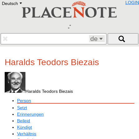
LOGIN
Deutsch
Deutsch
E
English
Русский
Lietuvių
Latviešu
Francais
de
Polski
Hebrew
Український
Haralds Teodors Biezais
Eestikeelne
Haralds Teodors Biezais
Person
Setzt
Erinnerungen
Beileid
Kündigt
Verhältnis