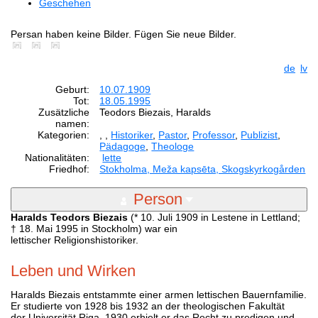
Geschehen
Persan haben keine Bilder. Fügen Sie neue Bilder.
de
lv
Geburt:
10.07.1909
Tot:
18.05.1995
Zusätzliche
Teodors Biezais, Haralds
namen:
Kategorien:
,
,
Historiker
,
Pastor
,
Professor
,
Publizist
,
Pädagoge
,
Theologe
Nationalitäten:
lette
Friedhof:
Stokholma, Meža kapsēta, Skogskyrkogården
Person
Haralds Teodors Biezais
(* 10. Juli 1909 in Lestene in Lettland;
† 18. Mai 1995 in Stockholm) war ein
lettischer Religionshistoriker.
Leben und Wirken
Haralds Biezais entstammte einer armen lettischen Bauernfamilie.
Er studierte von 1928 bis 1932 an der theologischen Fakultät
der Universität Riga. 1930 erhielt er das Recht zu predigen und