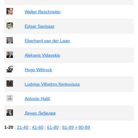
Walter Reschreiter
Edgar Savisaar
Eberhard van der Laan
Aleksejs Vidavskis
Hugo Wittrock
Ludvigs Vilhelms Kerkoviuss
Antonio Halili
Денис Лебедев
1-20
:
21-40
:
41-60
:
61-80
:
81-89
>
80-89