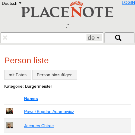
LOGIN
Deutsch
Deutsch
E
English
Русский
Lietuvių
Latviešu
Francais
de
Polski
Hebrew
Український
Person liste
Eestikeelne
mit Fotos
Person hinzufügen
Kategorie: Bürgermeister
Names
Paweł Bogdan Adamowicz
Jacques Chirac