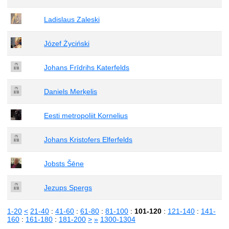
Ladislaus Zaleski
Józef Życiński
Johans Frīdrihs Katerfelds
Daniels Merķelis
Eesti metropoliit Kornelius
Johans Kristofers Elferfelds
Jobsts Šēne
Jezups Spergs
1-20
<
21-40
:
41-60
:
61-80
:
81-100
:
101-120
:
121-140
:
141-
160
:
161-180
:
181-200
>
»
1300-1304