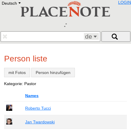
LOGIN
Deutsch
Deutsch
E
English
Русский
Lietuvių
Latviešu
Francais
de
Polski
Hebrew
Український
Person liste
Eestikeelne
mit Fotos
Person hinzufügen
Kategorie: Pastor
Names
Roberto Tucci
Jan Twardowski