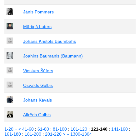
Jānis Pommers
Mārtiņš Luters
Johans Kristofs Baumbahs
Joahins Baumanis (Baumann)
Viesturs Šēfers
Osvalds Gulbis
Johans Kavals
Alfrēds Gulbis
1-20
«
<
41-60
:
61-80
:
81-100
:
101-120
:
121-140
:
141-160
:
161-180
:
181-200
:
201-220
>
»
1300-1304