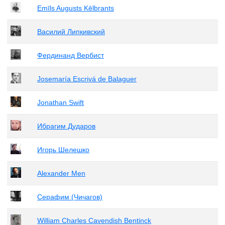
Emīls Augusts Kēlbrants
Василий Липкивский
Фердинанд Вербист
Josemaría Escrivá de Balaguer
Jonathan Swift
Ибрагим Дударов
Игорь Шелешко
Alexander Men
Серафим (Чичагов)
William Charles Cavendish Bentinck