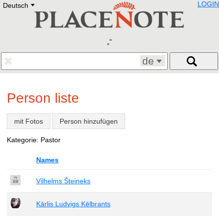
LOGIN
Deutsch
Deutsch
E
English
Русский
Lietuvių
Latviešu
Francais
de
Polski
Hebrew
Український
Person liste
Eestikeelne
mit Fotos
Person hinzufügen
Kategorie: Pastor
Names
Vilhelms Šteineks
Kārlis Ludvigs Kēlbrants