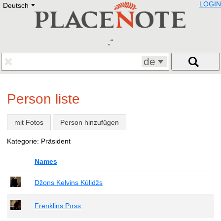
LOGIN
Deutsch
Deutsch
E
English
Русский
Lietuvių
Latviešu
Francais
de
Polski
Hebrew
Український
Person liste
Eestikeelne
mit Fotos
Person hinzufügen
Kategorie: Präsident
Names
Džons Kelvins Kūlidžs
Frenklins Pīrss