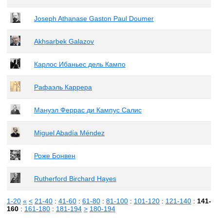
Joseph Athanase Gaston Paul Doumer
Akhsarbek Galazov
Карлос Ибаньес дель Кампо
Рафаэль Каррера
Мануэл Феррас ди Кампус Салис
Miguel Abadía Méndez
Роже Бонвен
Rutherford Birchard Hayes
1-20
«
<
21-40
:
41-60
:
61-80
:
81-100
:
101-120
:
121-140
:
141-
160
:
161-180
:
181-194
>
180-194