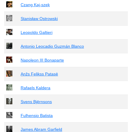
Czang Kaj-szek
Stanisław Ostrowski
Leopoldo Galtieri
Antonio Leocadio Guzmán Blanco
Napoleon III Bonaparte
Anžs Felikss Patasē
Rafaels Kaldera
Svens Bjērnsons
Fulhensio Batista
James Abram Garfield