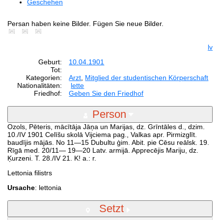
Geschehen
Persan haben keine Bilder. Fügen Sie neue Bilder.
lv
Geburt:
10.04.1901
Tot:
Kategorien:
Arzt
,
Mitglied der studentischen Körperschaft
Nationalitäten:
lette
Friedhof:
Geben Sie den Friedhof
Person
Ozols, Pēteris, mācītāja Jāņa un Marijas, dz. Grīntāles d., dzim.
10./IV 1901 Celīšu skolā Vijciema pag., Valkas apr. Pirmizglīt.
baudījis mājās. No 11—15 Dubultu ģim. Abit. pie Cēsu reālsk. 19.
Rīgā med. 20/11— 19—20 Latv. armijā. Apprecējis Mariju, dz.
Ķurzeni. T. 28./IV 21. K! a.: r.
Lettonia filistrs
Ursache
: lettonia
Setzt