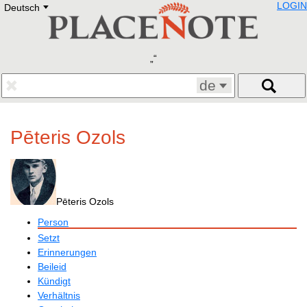
LOGIN
Deutsch
Deutsch
E
English
Русский
Lietuvių
Latviešu
Francais
de
Polski
Hebrew
Український
Pēteris Ozols
Eestikeelne
Pēteris Ozols
Person
Setzt
Erinnerungen
Beileid
Kündigt
Verhältnis