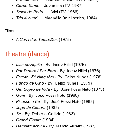
Corpo Santo
... Juventina (TV, 1987)
Selva de Pedra
.... Vivi (TV, 1986)
Tris di cuori
.... Magnólia (mini series, 1984)
Films
A Casa das Tentações
(1975)
Theatre (dance)
Isso ou Aquilo
- By: Iacov Hillel (1975)
Por Dentro / Por Fora
- By: Iacov Hillel (1976)
Escuta, Zé Ninguém
- By: Celso Nunes (1978)
Fundo de Olho
- By: Celso Nunes (1979)
Um Sopro de Vida
- By: José Possi Neto (1979)
Geni
- By: José Possi Neto (1980)
Picasso e Eu
- By: José Possi Neto (1982)
Jogo de Cintura
(1982)
Se
- By: Roberto Gallizia (1983)
Grand Finalle
(1984)
Hamletmachine
- By: Márcio Aurélio (1987)