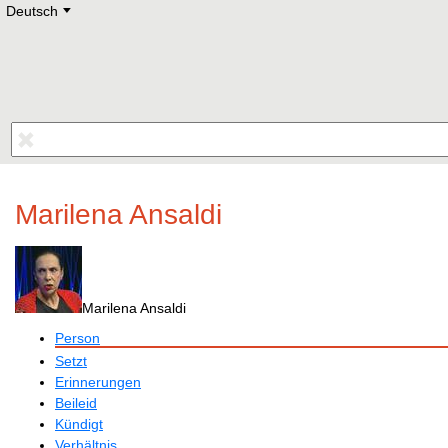
Deutsch
Deutsch
E
English
Русский
Lietuvių
Latviešu
Francais
Polski
Hebrew
Український
Eestikeelne
Marilena Ansaldi
Marilena Ansaldi
Person
Setzt
Erinnerungen
Beileid
Kündigt
Verhältnis