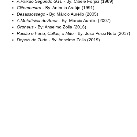
A Paixão Segundo G.H.
- By: Cibele Forjaz (1989)
Clitemnestra
- By: Antonio Araújo (1991)
Desassossego
- By: Márcio Aurélio (2005)
A Metafísica do Amor
- By: Márcio Aurélio (2007)
Orpheus
- By: Anselmo Zolla (2016)
Paixão e Fúria, Callas, o Mito
- By: José Possi Neto (2017)
Depois de Tudo
- By: Anselmo Zolla (2019)