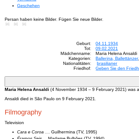
Geschehen
Persan haben keine Bilder. Fügen Sie neue Bilder.
Geburt:
04.11.1934
Tot:
09.02.2021
Mädchenname:
Maria Helena Ansaldi
Kategorien:
Ballerina, Ballettänzer
Nationalitäten:
brasilianer
Friedhof:
Geben Sie den Friedh
Maria Helena Ansaldi
(4 November 1934 – 9 February 2021) was a 
Ansaldi died in São Paulo on 9 February 2021.
Filmography
Television
Cara e Coroa
.... Guilhermina (TV, 1995)
Éramos Seis
... Madame Bulhões (TV, 1994)