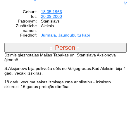
lv
Geburt:
18.05.1966
Tot:
20.09.2000
Patronym:
Staņislavs
Zusätzliche
Aleksis
namen:
Friedhof:
Jūrmala, Jaundubultu kapi
Person
Dzimis gleznotājas Maijas Tabakas un Staņislava Aksjonova
ģimenē.
S.Aksjonovs bija pulkveža dēls no Volgogradas.Kad Aleksim bija 4
gadi, vecāki izškīrās.
18 gadu vecumā sākās izmisīga cīņa ar slimību - izkaisīto
sklerozi. 16 gadus pretojās slimībai.