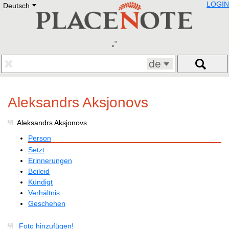
LOGIN
Deutsch
Deutsch
E
English
Русский
Lietuvių
Latviešu
Francais
de
Polski
Hebrew
Український
Aleksandrs Aksjonovs
Eestikeelne
Aleksandrs Aksjonovs
Person
Setzt
Erinnerungen
Beileid
Kündigt
Verhältnis
Geschehen
Foto hinzufügen!