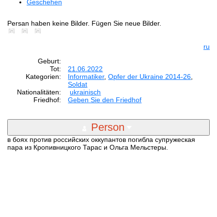
Geschehen
Persan haben keine Bilder. Fügen Sie neue Bilder.
ru
Geburt:
Tot:
21.06.2022
Kategorien:
Informatiker
,
Opfer der Ukraine 2014-26
,
Soldat
Nationalitäten:
ukrainisch
Friedhof:
Geben Sie den Friedhof
Person
в боях против российских оккупантов погибла супружеская
пара из Кропивницкого Тарас и Ольга Мельстеры.