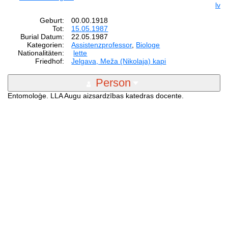
lv
Geburt:
00.00.1918
Tot:
15.05.1987
Burial Datum:
22.05.1987
Kategorien:
Assistenzprofessor
,
Biologe
Nationalitäten:
lette
Friedhof:
Jelgava, Meža (Nikolaja) kapi
Person
Entomoloģe. LLA Augu aizsardzības katedras docente.