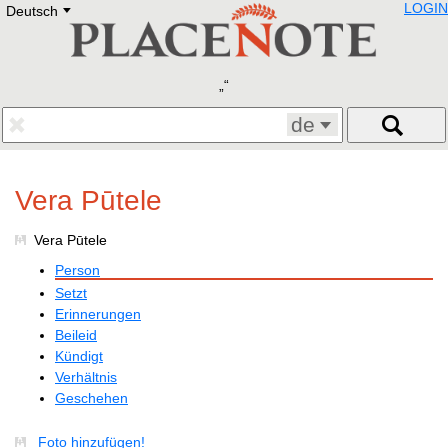
LOGIN
Deutsch
Deutsch
E
English
Русский
Lietuvių
Latviešu
Francais
de
Polski
Hebrew
Український
Vera Pūtele
Eestikeelne
Vera Pūtele
Person
Setzt
Erinnerungen
Beileid
Kündigt
Verhältnis
Geschehen
Foto hinzufügen!