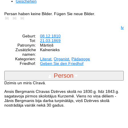
Geschehen
Persan haben keine Bilder. Fügen Sie neue Bilder.
lv
Geburt:
08.12.1810
Tot:
21.03.1869
Patronym:
Mārtiņš
Zusätzliche
Kalnenieks
namen:
Kategorien:
Literat
,
Organist
,
Pädagoge
Friedhof:
Geben Sie den Friedhof
Person
Dzimis un miris Cīravā.
Ansis Bergmanis Cīravas Dzērves skolā no 1830.g. līdz 1843.g.
sagatavoja pirmos skolotājus Kurzemē. Viens no viņa dēliem -
Jānis Bergmanis bija darba turpinātājs, viņš Dzērves skolā
nostrādāja vairāk nekā 30 gadus.