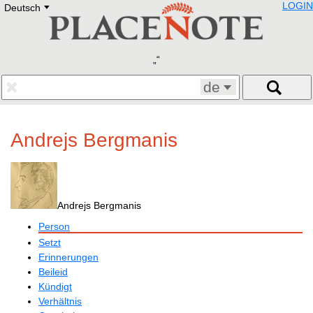
LOGIN
Deutsch
Deutsch
E
English
Русский
Lietuvių
Latviešu
Francais
de
Polski
Hebrew
Український
Andrejs Bergmanis
Eestikeelne
Andrejs Bergmanis
Person
Setzt
Erinnerungen
Beileid
Kündigt
Verhältnis