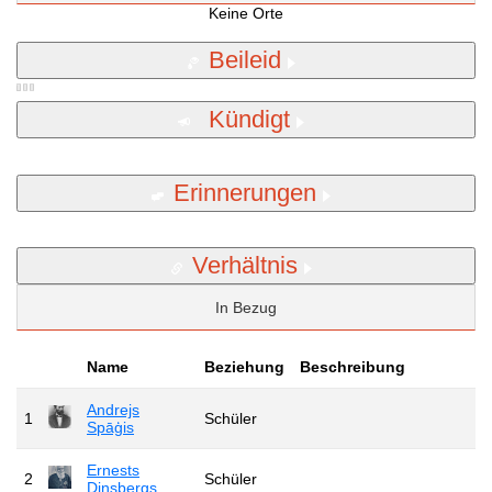
Keine Orte
Beileid
Kündigt
Erinnerungen
Verhältnis
In Bezug
Name
Beziehung
Beschreibung
Andrejs
1
Schüler
Spāģis
Ernests
2
Schüler
Dinsbergs