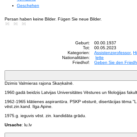
Geschehen
Persan haben keine Bilder. Fügen Sie neue Bilder.
Geburt:
00.00.1937
Tot:
00.05.2023
Kategorien:
Assistenzprofessor
,
Hi
Nationalitäten:
lette
Friedhof:
Geben Sie den Friedh
Dzimis Valmieras rajona Skaņkalnē.
1960.gadā beidzis Latvijas Universitātes Vēstures un filoloģijas fakult
1962-1965 klātienes aspirantūra. PSKP vēsturē, disertācijas tēma "L
vēst.zin.kand. Ilga Apine.
1975.g. ieguvis vēst. zin. kandidāta grādu.
Ursache
: lu.lv