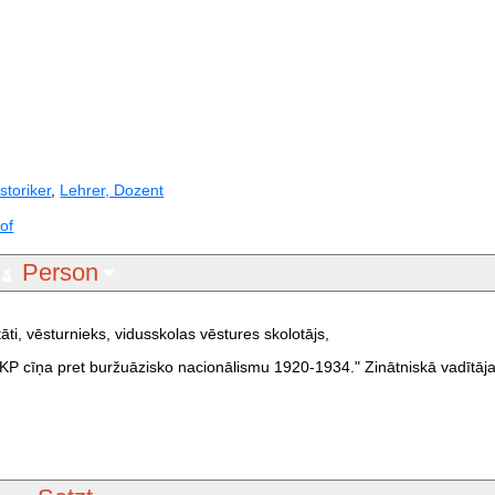
storiker
,
Lehrer, Dozent
of
Person
āti, vēsturnieks, vidusskolas vēstures skolotājs,
KP cīņa pret buržuāzisko nacionālismu 1920-1934." Zinātniskā vadītāja