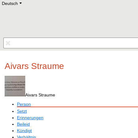
Deutsch
Deutsch
E
English
Русский
Lietuvių
Latviešu
Francais
Polski
Hebrew
Український
Eestikeelne
Aivars Straume
Aivars Straume
Person
Setzt
Erinnerungen
Beileid
Kündigt
Verhältnis