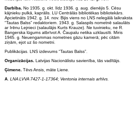
Darbība.
No 1935. g. okt. līdz 1936. g. aug. dienējis 5. Cēsu
kājnieku pulkā, kaprālis. LU Centrālās bibliotēkas bibliotekārs.
Apcietināts 1942. g. 14. nov. Bijis viens no LNS nelegālā laikraksta
“Tautas Balss” redaktoriem. 1943. g. Salaspils nometnē salaulāts
ar Irēnu Lejnieci (salaulājis Kurts Krauze). Ne tuvinieku, ne R.
Bangerska lūgums atbrīvot A. Čaupalu netika uzklausīti. Miris
1945. g. Neuengammas nometnes gāzu kamerā; pēc citām
ziņām, ejot uz šo nometni.
Publikācijas. LNS izdevums “Tautas Balss”.
Organizācijas.
Latvijas Nacionālistu savienība, tās vadītājs.
Ģimene.
Tēvs Ansis, māte Liene.
A
.
LNA LVVA 7427-1-17364; Ventonia internais arhīvs.