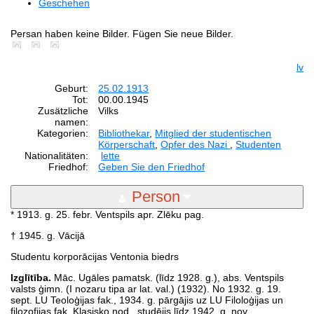
Geschehen
Persan haben keine Bilder. Fügen Sie neue Bilder.
lv
Geburt:
25.02.1913
Tot:
00.00.1945
Zusätzliche
Vilks
namen:
Kategorien:
Bibliothekar
,
Mitglied der studentischen
Körperschaft
,
Opfer des Nazi
,
Studenten
Nationalitäten:
lette
Friedhof:
Geben Sie den Friedhof
Person
* 1913. g. 25. febr. Ventspils apr. Zlēku pag.
† 1945. g. Vācijā
Studentu korporācijas Ventonia biedrs
Izglītība.
Māc. Ugāles pamatsk. (līdz 1928. g.), abs. Ventspils
valsts ģimn. (I nozaru tipa ar lat. val.) (1932). No 1932. g. 19.
sept. LU Teoloģijas fak., 1934. g. pārgājis uz LU Filoloģijas un
filozofijas fak. Klasisko nod., studējis līdz 1942. g. nov.