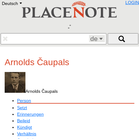
LOGIN
Deutsch
Deutsch
E
English
Русский
Lietuvių
Latviešu
Francais
de
Polski
Hebrew
Український
Arnolds Čaupals
Eestikeelne
Arnolds Čaupals
Person
Setzt
Erinnerungen
Beileid
Kündigt
Verhältnis