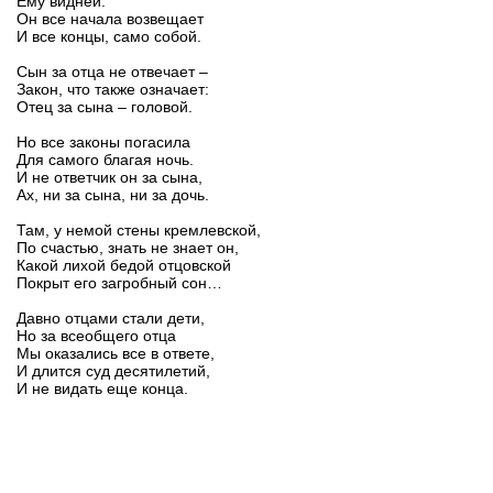
Ему видней.
Он все начала возвещает
И все концы, само собой.
Сын за отца не отвечает –
Закон, что также означает:
Отец за сына – головой.
Но все законы погасила
Для самого благая ночь.
И не ответчик он за сына,
Ах, ни за сына, ни за дочь.
Там, у немой стены кремлевской,
По счастью, знать не знает он,
Какой лихой бедой отцовской
Покрыт его загробный сон…
Давно отцами стали дети,
Но за всеобщего отца
Мы оказались все в ответе,
И длится суд десятилетий,
И не видать еще конца.