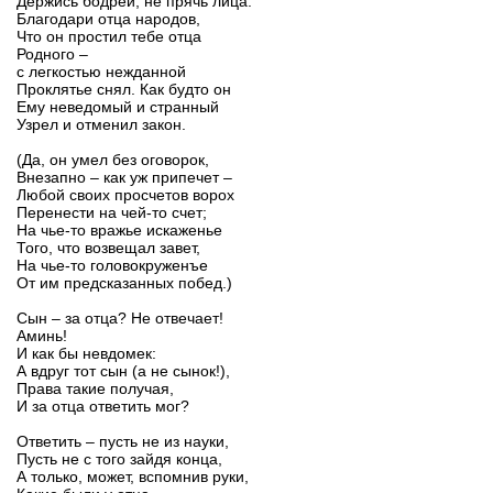
Держись бодрей, не прячь лица.
Благодари отца народов,
Что он простил тебе отца
Родного –
с легкостью нежданной
Проклятье снял. Как будто он
Ему неведомый и странный
Узрел и отменил закон.
(Да, он умел без оговорок,
Внезапно – как уж припечет –
Любой своих просчетов ворох
Перенести на чей-то счет;
На чье-то вражье искаженье
Того, что возвещал завет,
На чье-то головокруженъе
От им предсказанных побед.)
Сын – за отца? Не отвечает!
Аминь!
И как бы невдомек:
А вдруг тот сын (а не сынок!),
Права такие получая,
И за отца ответить мог?
Ответить – пусть не из науки,
Пусть не с того зайдя конца,
А только, может, вспомнив руки,