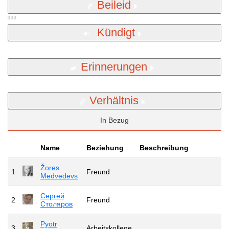
Beileid
Kündigt
Erinnerungen
Verhältnis
In Bezug
Name
Beziehung
Beschreibung
Žores
1
Freund
Medvedevs
Сергей
2
Freund
Столяров
Pyotr
3
Arbeitskollege