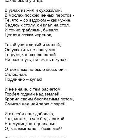
Какие были у отца.
В узлах из жил и сухожилий,
В мослах поскрюченных перстов -
Те, что – со вздохом – как чужие,
Садясь к столу, он клал на стол.
И точно граблями, бывало,
Цепляя ложки черенок,
Такой увертливый и малый,
Он ухватить не сразу мог.
Те руки, что своею волей –
Ни разогнуть, ни сжать в кулак:
Отдельных не было мозолей –
Сплошная.
Подлинно – кулак!
И не иначе, с тем расчетом
Горбел годами над землей,
Кропил своим бесплатным потом,
Смыкал над ней зарю с зарей.
И от себя еще добавлю,
Что, может, в час беды самой
Его мужицкое тщеславье,
О, как взыграло – боже мой!