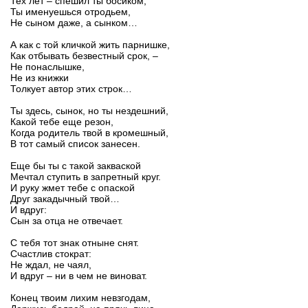
Тех лет – спешил ты босиком,
Ты именуешься отродьем,
Не сыном даже, а сынком…
А как с той кличкой жить парнишке,
Как отбывать безвестный срок, –
Не понаслышке,
Не из книжки
Толкует автор этих строк…
Ты здесь, сынок, но ты нездешний,
Какой тебе еще резон,
Когда родитель твой в кромешный,
В тот самый список занесен.
Еще бы ты с такой закваской
Мечтал ступить в запретный круг.
И руку жмет тебе с опаской
Друг закадычный твой…
И вдруг:
Сын за отца не отвечает.
С тебя тот знак отныне снят.
Счастлив стократ:
Не ждал, не чаял,
И вдруг – ни в чем не виноват.
Конец твоим лихим невзгодам,