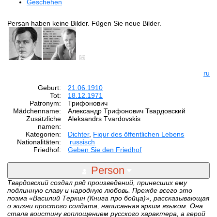
Geschehen
Persan haben keine Bilder. Fügen Sie neue Bilder.
ru
Geburt:
21.06.1910
Tot:
18.12.1971
Patronym:
Трифонович
Mädchenname:
Александр Трифонович Твардовский
Zusätzliche
Aleksandrs Tvardovskis
namen:
Kategorien:
Dichter
,
Figur des öffentlichen Lebens
Nationalitäten:
russisch
Friedhof:
Geben Sie den Friedhof
Person
Твардовский создал ряд произведений, принесших ему
подлинную славу и народную любовь. Прежде всего это
поэма «Василий Теркин (Книга про бойца)», рассказывающая
о жизни простого солдата, написанная ярким языком. Она
стала воистину воплощением русского характера, а герой