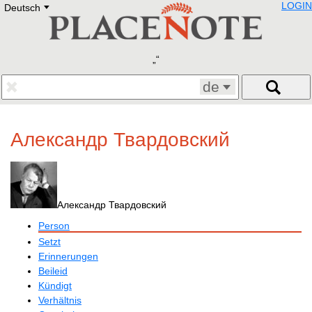
LOGIN
Deutsch
Deutsch
E
English
Русский
Lietuvių
Latviešu
Francais
de
Polski
Hebrew
Український
Александр Твардовский
Eestikeelne
Александр Твардовский
Person
Setzt
Erinnerungen
Beileid
Kündigt
Verhältnis