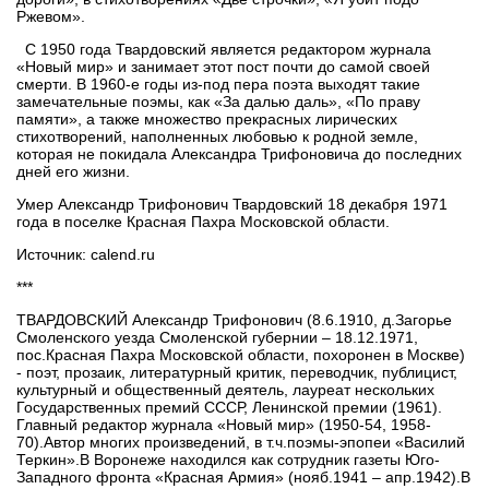
Ржевом».
С 1950 года Твардовский является редактором журнала
«Новый мир» и занимает этот пост почти до самой своей
смерти. В 1960-е годы из-под пера поэта выходят такие
замечательные поэмы, как «За далью даль», «По праву
памяти», а также множество прекрасных лирических
стихотворений, наполненных любовью к родной земле,
которая не покидала Александра Трифоновича до последних
дней его жизни.
Умер Александр Трифонович Твардовский 18 декабря 1971
года в поселке Красная Пахра Московской области.
Источник: calend.ru
***
ТВАРДОВСКИЙ Александр Трифонович (8.6.1910, д.Загорье
Смоленского уезда Смоленской губернии – 18.12.1971,
пос.Красная Пахра Московской области, похоронен в Москве)
- поэт, прозаик, литературный критик, переводчик, публицист,
культурный и общественный деятель, лауреат нескольких
Государственных премий СССР, Ленинской премии (1961).
Главный редактор журнала «Новый мир» (1950-54, 1958-
70).Автор многих произведений, в т.ч.поэмы-эпопеи «Василий
Теркин».В Воронеже находился как сотрудник газеты Юго-
Западного фронта «Красная Армия» (нояб.1941 – апр.1942).В