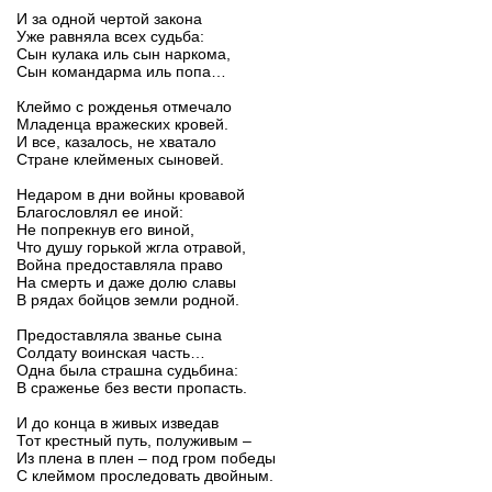
И за одной чертой закона
Уже равняла всех судьба:
Сын кулака иль сын наркома,
Сын командарма иль попа…
Клеймо с рожденья отмечало
Младенца вражеских кровей.
И все, казалось, не хватало
Стране клейменых сыновей.
Недаром в дни войны кровавой
Благословлял ее иной:
Не попрекнув его виной,
Что душу горькой жгла отравой,
Война предоставляла право
На смерть и даже долю славы
В рядах бойцов земли родной.
Предоставляла званье сына
Солдату воинская часть…
Одна была страшна судьбина:
В сраженье без вести пропасть.
И до конца в живых изведав
Тот крестный путь, полуживым –
Из плена в плен – под гром победы
С клеймом проследовать двойным.