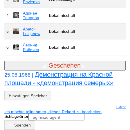
Pavlenko
Адриан
4
Bekanntschaft
Топоров
Anatoli
5
Bekanntschaft
Lukjanow
Леонид
6
Bekanntschaft
Рабичев
Geschehen
Демонстрация на Красной
25.08.1968 |
площади - «демонстрация семерых»
Hinzufügen Speicher
+ Mehr
Ich möchte teilnehmen, diesen Rekord zu bearbeiten
Schlagwörter
Spenden