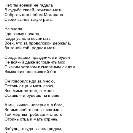
Нет, ты вовеки не гадала
В судьбе своей, отчизна-мать,
Собрать под небом Магадана
Своих сынов такую рать.
Не знала,
Где всему начало,
Когда успела воспитать
Всех, что за проволокой держала,
За зоной той, родная мать…
Средь наших праздников и буден
Не всякий даже вспомнить мог,
С каким уставом к смертным людям
Взывал их посетивший бог.
Он говорил: иди за мною,
Оставь отца и мать свою,
Все мимолетное, земное
Оставь – и будешь ты в раю.
А мы, кичась неверьем в бога,
Во имя собственных святынь
Той жертвы требовали строго:
Отринь отца и мать отринь.
Забудь, откуда вышел родом,