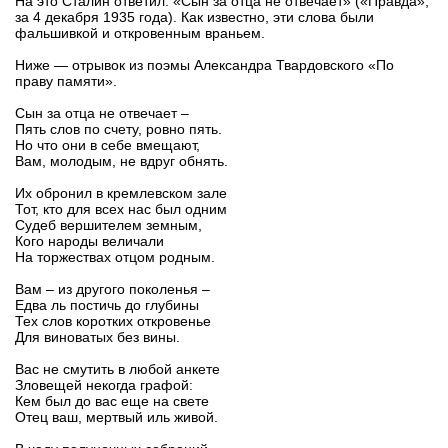
На это Сталин ответил: «Сын за отца не отвечает» («Правда»,
за 4 декабря 1935 года). Как известно, эти слова были
фальшивкой и откровенным враньем.
Ниже — oтрывок из поэмы Александра Твардовского «По
праву памяти».
Сын за отца не отвечает –
Пять слов по счету, ровно пять.
Но что они в себе вмещают,
Вам, молодым, не вдруг обнять.
Их обронил в кремлевском зале
Тот, кто для всех нас был одним
Судеб вершителем земным,
Кого народы величали
На торжествах отцом родным.
Вам – из другого поколенья –
Едва ль постичь до глубины
Тех слов коротких откровенье
Для виноватых без вины.
Вас не смутить в любой анкете
Зловещей некогда графой:
Кем был до вас еще на свете
Отец ваш, мертвый иль живой.