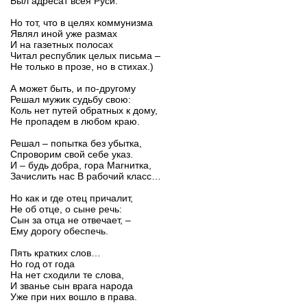
Был адресат всея Руси.
Но тот, что в целях коммунизма
Являл иной уже размах
И на газетных полосах
Читал республик целых письма –
Не только в прозе, но в стихах.)
А может быть, и по-другому
Решал мужик судьбу свою:
Коль нет путей обратных к дому,
Не пропадем в любом краю.
Решал – попытка без убытка,
Спроворим свой себе указ.
И – будь добра, гора Магнитка,
Зачислить нас В рабочий класс…
Но как и где отец причалит,
Не об отце, о сыне речь:
Сын за отца не отвечает, –
Ему дорогу обеспечь.
Пять кратких слов…
Но год от года
На нет сходили те слова,
И званье сын врага народа
Уже при них вошло в права.