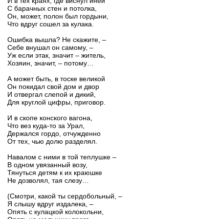
И в тех краях, где виснул иней
С барачных стен и потолка,
Он, может, полон был гордыни,
Что вдруг сошел за кулака.
Ошибка вышла? Не скажите, –
Себе внушал он самому, –
Уж если этак, значит – житель,
Хозяин, значит, – потому…
А может быть, в тоске великой
Он покидал свой дом и двор
И отвергал слепой и дикий,
Для круглой цифры, приговор.
И в скопе конского вагона,
Что вез куда-то за Урал,
Держался гордо, отчужденно
От тех, чью долю разделял.
Навалом с ними в той теплушке –
В одном увязанный возу,
Тянуться детям к их краюшке
Не дозволял, тая слезу…
(Смотри, какой ты сердобольный, –
Я слышу вдруг издалека, –
Опять с кулацкой колокольни,