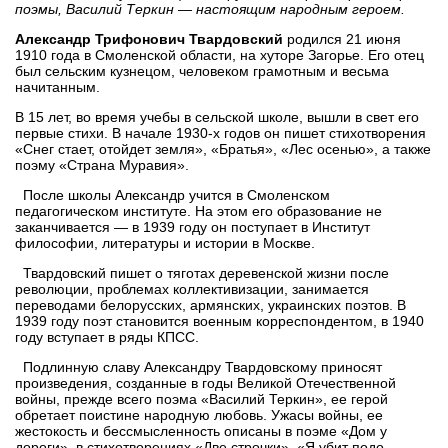
поэмы, Василий Теркин — настоящим народным героем.
Александр Трифонович Твардовский
родился 21 июня
1910 года в Смоленской области, на хуторе Загорье. Его отец
был сельским кузнецом, человеком грамотным и весьма
начитанным.
В 15 лет, во время учебы в сельской школе, вышли в свет его
первые стихи. В начале 1930-х годов он пишет стихотворения
«Снег стает, отойдет земля», «Братья», «Лес осенью», а также
поэму «Страна Муравия».
После школы Александр учится в Смоленском
педагогическом институте. На этом его образование не
заканчивается — в 1939 году он поступает в Институт
философии, литературы и истории в Москве.
Твардовский пишет о тяготах деревенской жизни после
революции, проблемах коллективизации, занимается
переводами белорусских, армянских, украинских поэтов. В
1939 году поэт становится военным корреспондентом, в 1940
году вступает в ряды КПСС.
Подлинную славу Александру Твардовскому приносят
произведения, созданные в годы Великой Отечественной
войны, прежде всего поэма «Василий Теркин», ее герой
обретает поистине народную любовь. Ужасы войны, ее
жестокость и бессмысленность описаны в поэме «Дом у
дороги», в стихотворениях «Две строчки», «Я убит подо