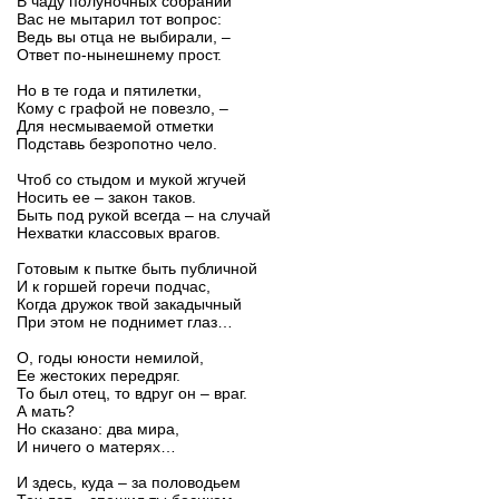
В чаду полуночных собраний
Вас не мытарил тот вопрос:
Ведь вы отца не выбирали, –
Ответ по-нынешнему прост.
Но в те года и пятилетки,
Кому с графой не повезло, –
Для несмываемой отметки
Подставь безропотно чело.
Чтоб со стыдом и мукой жгучей
Носить ее – закон таков.
Быть под рукой всегда – на случай
Нехватки классовых врагов.
Готовым к пытке быть публичной
И к горшей горечи подчас,
Когда дружок твой закадычный
При этом не поднимет глаз…
О, годы юности немилой,
Ее жестоких передряг.
То был отец, то вдруг он – враг.
А мать?
Но сказано: два мира,
И ничего о матерях…
И здесь, куда – за половодьем