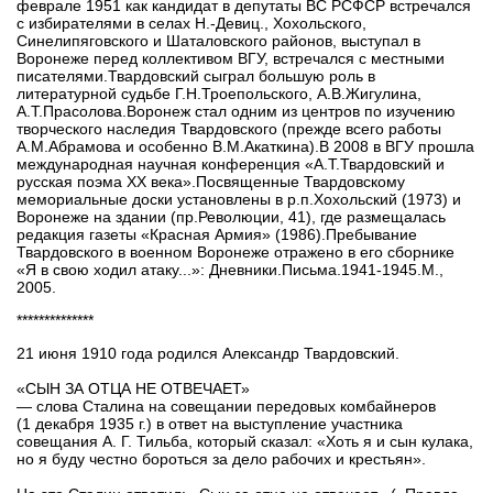
феврале 1951 как кандидат в депутаты ВС РСФСР встречался
с избирателями в селах Н.-Девиц., Хохольского,
Синелипяговского и Шаталовского районов, выступал в
Воронеже перед коллективом ВГУ, встречался с местными
писателями.Твардовский сыграл большую роль в
литературной судьбе Г.Н.Троепольского, А.В.Жигулина,
А.Т.Прасолова.Воронеж стал одним из центров по изучению
творческого наследия Твардовского (прежде всего работы
А.М.Абрамова и особенно В.М.Акаткина).В 2008 в ВГУ прошла
международная научная конференция «А.Т.Твардовский и
русская поэма ХХ века».Посвященные Твардовскому
мемориальные доски установлены в р.п.Хохольский (1973) и
Воронеже на здании (пр.Революции, 41), где размещалась
редакция газеты «Красная Армия» (1986).Пребывание
Твардовского в военном Воронеже отражено в его сборнике
«Я в свою ходил атаку...»: Дневники.Письма.1941-1945.М.,
2005.
**************
21 июня 1910 года родился Александр Твардовский.
«СЫН ЗА ОТЦА НЕ ОТВЕЧАЕТ»
— слова Сталина на совещании передовых комбайнеров
(1 декабря 1935 г.) в ответ на выступление участника
совещания А. Г. Тильба, который сказал: «Хоть я и сын кулака,
но я буду честно бороться за дело рабочих и крестьян».