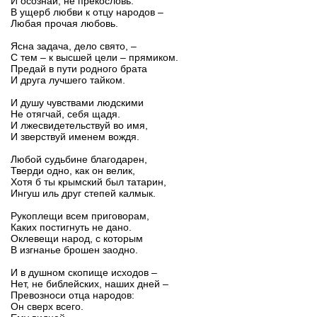
И осознай, не прекословь:
В ущерб любви к отцу народов –
Любая прочая любовь.
Ясна задача, дело свято, –
С тем – к высшей цели – прямиком.
Предай в пути родного брата
И друга лучшего тайком.
И душу чувствами людскими
Не отягчай, себя щадя.
И лжесвидетельствуй во имя,
И зверствуй именем вождя.
Любой судьбине благодарен,
Тверди одно, как он велик,
Хотя б ты крымский был татарин,
Ингуш иль друг степей калмык.
Рукоплещи всем приговорам,
Каких постигнуть не дано.
Оклевещи народ, с которым
В изгнанье брошен заодно.
И в душном скопище исходов –
Нет, не библейских, наших дней –
Превозноси отца народов:
Он сверх всего.