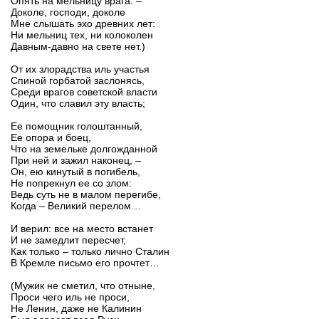
Опять на мельницу врага. –
Доколе, господи, доколе
Мне слышать эхо древних лет:
Ни мельниц тех, ни колоколен
Давным-давно на свете нет.)
От их злорадства иль участья
Спиной горбатой заслонясь,
Среди врагов советской власти
Один, что славил эту власть;
Ее помощник голоштанный,
Ее опора и боец,
Что на земельке долгожданной
При ней и зажил наконец, –
Он, ею кинутый в погибель,
Не попрекнул ее со злом:
Ведь суть не в малом перегибе,
Когда – Великий перелом…
И верил: все на место встанет
И не замедлит пересчет,
Как только – только лично Сталин
В Кремле письмо его прочтет…
(Мужик не сметил, что отныне,
Проси чего иль не проси,
Не Ленин, даже не Калинин