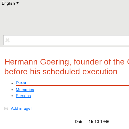
English
Deutsch
E
English
Русский
Lietuvių
Latviešu
Francais
Polski
Hebrew
Український
Eestikeelne
Hermann Goering, founder of the 
before his scheduled execution
Event
Memories
Persons
Add image!
Date:
15.10.1946