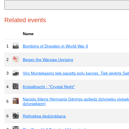
Related events
Name
1
Bombing of Dresden in World War II
2
Began the Warsaw Uprising
3
Virs Montekasino tiek pacelts poļu karogs. Tiek atvērts S
4
Kristallnacht - "Crystal Night"
Nacistu līderis Hermanis Gērings aizliedz dzīvnieku vivise
5
dzīvniekiem)
6
Reihstāga dedzināšana