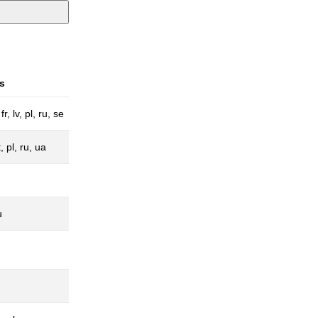
s
r, lv, pl, ru, se
t, pl, ru, ua
u