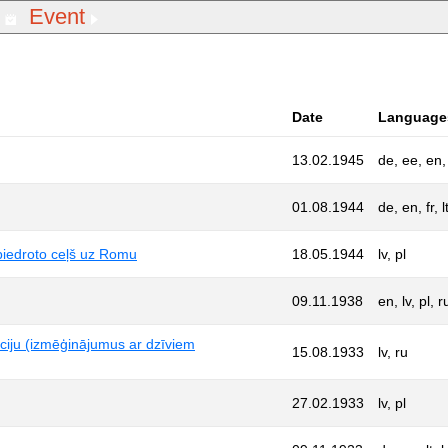
Event
Date
Language
13.02.1945
de, ee, en, f
01.08.1944
de, en, fr, l
abiedroto ceļš uz Romu
18.05.1944
lv, pl
09.11.1938
en, lv, pl, r
kciju (izmēģinājumus ar dzīviem
15.08.1933
lv, ru
27.02.1933
lv, pl