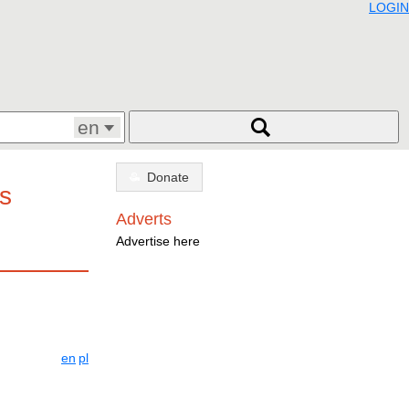
LOGIN
en
Donate
s
Adverts
Advertise here
en
pl