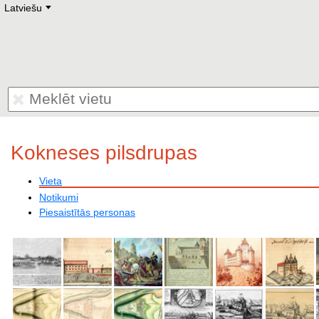
Latviešu
Deutsch
E
English
Русский
Lietuvių
Latviešu
Francais
Polski
Hebrew
Український
Eestikeelne
Kokneses pilsdrupas
Vieta
Notikumi
Piesaistītās personas