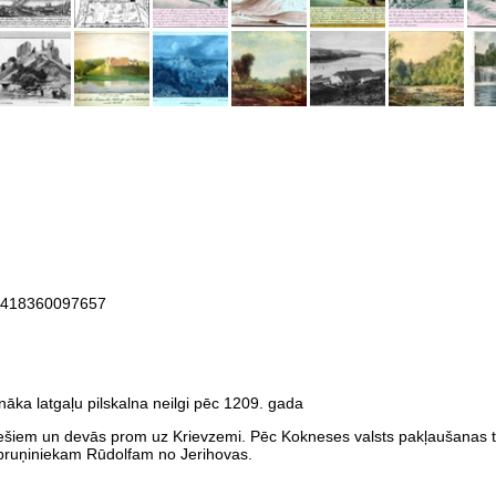
.418360097657
enāka latgaļu pilskalna neilgi pēc 1209. gada
iešiem un devās prom uz Krievzemi. Pēc Kokneses valsts pakļaušanas t
s bruņiniekam Rūdolfam no Jerihovas.