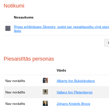
Notikumi
Nosaukums
Rīgas arhibīskaps Silvestrs, sodot par nepaklausību cīņā sta
lāstu
Piesaistītās personas
Vārds
Nav norādīts
Alberts fon Bukshēvdens
Nav norādīts
Valters fon Pletenbergs
Nav norādīts
Johans Kristofs Broce