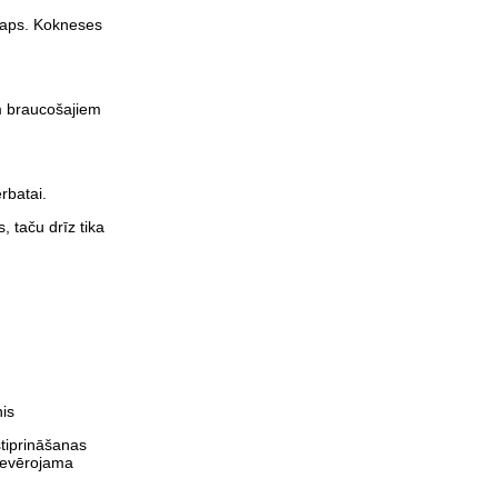
skaps. Kokneses
ām braucošajiem
ērbatai.
, taču drīz tika
is
stiprināšanas
 ievērojama