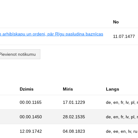
No
rp arhibīskapu un ordeni, pār Rīgu pasludina baznīcas
11.07.1477
Pievienot notikumu
Dzimis
Miris
Langs
00.00.1165
17.01.1229
de, en, fr, lv, pl, 
00.00.1450
28.02.1535
de, en, fr, lv, pl, 
12.09.1742
04.08.1823
de, ee, en, lv, ru