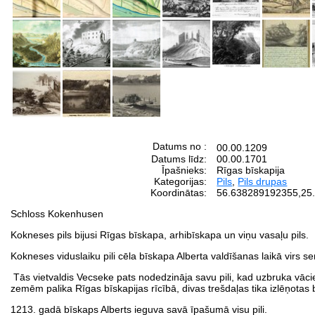
Datums no :
00.00.1209
Datums līdz:
00.00.1701
Īpašnieks:
Rīgas bīskapija
Kategorijas:
Pils
,
Pils drupas
Koordinātas:
56.638289192355
,
25
Schloss Kokenhusen
Kokneses pils bijusi Rīgas bīskapa, arhibīskapa un viņu vasaļu pils.
Kokneses viduslaiku pili cēla bīskapa Alberta valdīšanas laikā virs s
Tās vietvaldis Vecseke pats nodedzināja savu pili, kad uzbruka vāc
zemēm palika Rīgas bīskapijas rīcībā, divas trešdaļas tika izlēņota
1213. gadā bīskaps Alberts ieguva savā īpašumā visu pili.