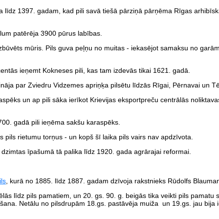
ika līdz 1397. gadam, kad pili savā tiešā pārziņā pārņēma Rīgas arhibī
 alum patērēja 3900 pūrus labības.
a izbūvēts mūris. Pils guva peļņu no muitas - iekasējot samaksu no gar
entās ieņemt Kokneses pili, kas tam izdevās tikai 1621. gadā.
ināja par Zviedru Vidzemes apriņķa pilsētu līdzās Rīgai, Pērnavai un T
spēks un ap pili sāka ierīkot Krievijas eksportpreču centrālās noliktavas
1700. gadā pili ieņēma sakšu karaspēks.
pils rietumu torņus - un kopš šī laika pils vairs nav apdzīvota.
dzimtas īpašumā tā palika līdz 1920. gada agrārajai reformai.
ls
, kurā no 1885. līdz 1887. gadam dzīvoja rakstnieks Rūdolfs Blauman
s līdz pils pamatiem, un 20. gs. 90. g. beigās tika veikti pils pamatu 
vēšana. Netālu no pilsdrupām 18.gs. pastāvēja muiža un 19.gs. jau bija