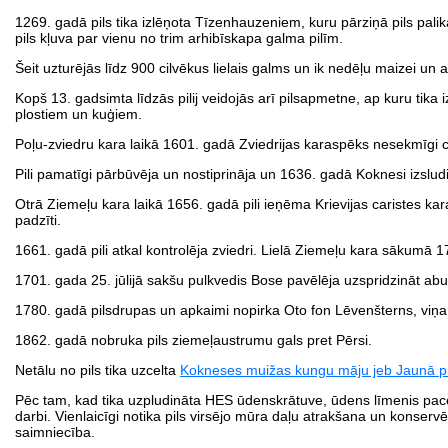
1269. gadā pils tika izlēņota Tīzenhauzeniem, kuru pārziņā pils pal
pils kļuva par vienu no trim arhibīskapa galma pilīm.
Šeit uzturējās līdz 900 cilvēkus lielais galms un ik nedēļu maizei un
Kopš 13. gadsimta līdzās pilij veidojās arī pilsapmetne, ap kuru tik
plostiem un kuģiem.
Poļu-zviedru kara laikā 1601. gadā Zviedrijas karaspēks nesekmīgi c
Pili pamatīgi pārbūvēja un nostiprināja un 1636. gadā Koknesi izslud
Otrā Ziemeļu kara laikā 1656. gadā pili ieņēma Krievijas caristes kara
padzīti.
1661. gadā pili atkal kontrolēja zviedri. Lielā Ziemeļu kara sākumā 
1701. gada 25. jūlijā sakšu pulkvedis Bose pavēlēja uzspridzināt abus 
1780. gadā pilsdrupas un apkaimi nopirka Oto fon Lēvenšterns, viņa 
1862. gadā nobruka pils ziemeļaustrumu gals pret Pērsi.
Netālu no pils tika uzcelta
Kokneses muižas kungu māju jeb Jaunā pi
Pēc tam, kad tika uzpludināta HES ūdenskrātuve, ūdens līmenis pacēlā
darbi. Vienlaicīgi notika pils virsējo mūra daļu atrakšana un konser
saimniecība.