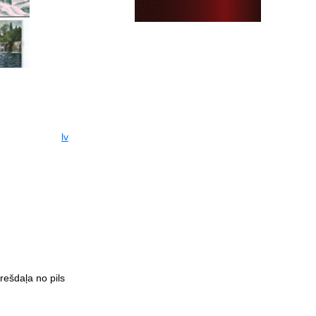
lv
rešdaļa no pils