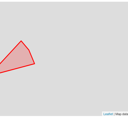
Leaflet
| Map dat