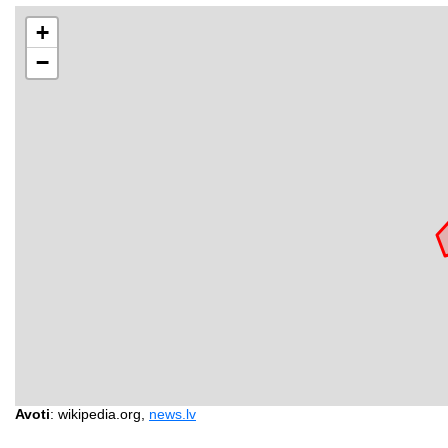
+
−
Avoti
: wikipedia.org,
news.lv