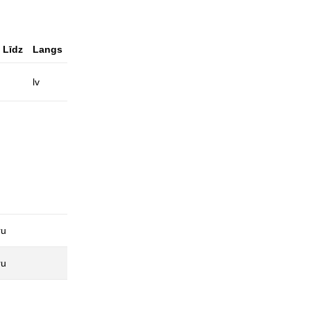
Līdz
Langs
lv
ru
ru