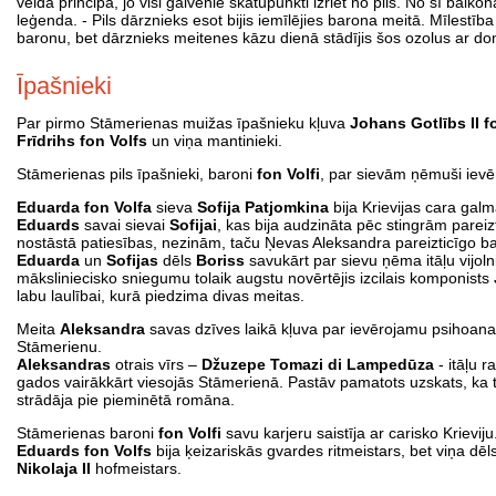
veida principa, jo visi galvenie skatupunkti izriet no pils. No šī balko
leģenda. - Pils dārznieks esot bijis iemīlējies barona meitā. Mīlestī
baronu, bet dārznieks meitenes kāzu dienā stādījis šos ozolus ar domu: 
Īpašnieki
Par pirmo Stāmerienas muižas īpašnieku kļuva
Johans Gotlībs II f
Frīdrihs fon Volfs
un viņa mantinieki.
Stāmerienas pils īpašnieki, baroni
fon Volfi
, par sievām ņēmuši ievē
Eduarda fon Volfa
sieva
Sofija Patjomkina
bija Krievijas cara ga
Eduards
savai sievai
Sofijai
, kas bija audzināta pēc stingrām pareiz
nostāstā patiesības, nezinām, taču Ņevas Aleksandra pareizticīgo baz
Eduarda
un
Sofijas
dēls
Boriss
savukārt par sievu ņēma itāļu vijol
māksliniecisko sniegumu tolaik augstu novērtējis izcilais komponists
labu laulībai, kurā piedzima divas meitas.
Meita
Aleksandra
savas dzīves laikā kļuva par ievērojamu psihoanalī
Stāmerienu.
Aleksandras
otrais vīrs –
Džuzepe Tomazi di Lampedūza
- itāļu 
gados vairākkārt viesojās Stāmerienā. Pastāv pamatots uzskats, ka ti
strādāja pie pieminētā romāna.
Stāmerienas baroni
fon Volfi
savu karjeru saistīja ar carisko Krieviju
Eduards fon Volfs
bija ķeizariskās gvardes ritmeistars, bet viņa dēl
Nikolaja II
hofmeistars.