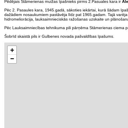
Pēdējais Stāmerienas muižas īpašnieks pirms 2.Pasuales kara ir
Al
Pēc 2. Pasaules kara, 1945.gadā, sākoties iekārtai, kurā šādam īpaš
dažādiem nosaukumiem pastāvēja līdz pat 1965.gadam. Tajā varēja ap
hidromeliorācija, lauksaimnieciskās ražošanas uzskaite un plānošana, 
Pēc Lauksaimniecības tehnikuma pili pārņēma Stāmerienas ciema p
Šobrīd skaistā pils ir Gulbenes novada pašvaldības īpašums.
+
−