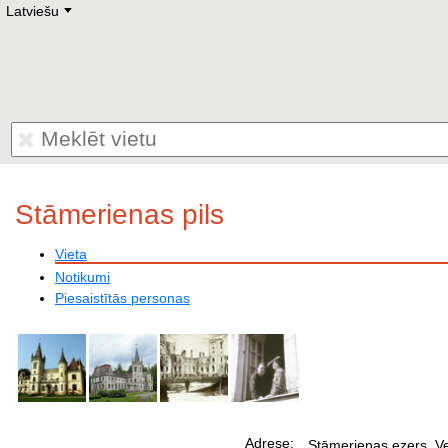
Latviešu
Deutsch
E
English
Русский
Lietuvių
Latviešu
Francais
Polski
Hebrew
Український
Eestikeelne
Stāmerienas pils
Vieta
Notikumi
Piesaistītās personas
Adrese:
Stāmerienas ezers, V