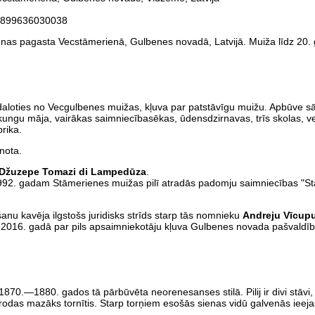
.899636030038
enas pagasta Vecstāmerienā, Gulbenes novadā, Latvijā. Muiža līdz 20.
aloties no Vecgulbenes muižas, kļuva par patstāvīgu muižu. Apbūve sā
ungu māja, vairākas saimniecībasēkas, ūdensdzirnavas, trīs skolas, vei
brika.
nota.
Džuzepe Tomazi di Lampedūza
.
 1992. gadam Stāmerienes muižas pilī atradās padomju saimniecības "S
anu kavēja ilgstošs juridisks strīds starp tās nomnieku
Andreju Vīcup
2016. gadā par pils apsaimniekotāju kļuva Gulbenes novada pašvaldība
870.—1880. gados tā pārbūvēta neorenesanses stilā. Pilij ir divi stāvi, 
rodas mazāks tornītis. Starp torņiem esošās sienas vidū galvenās ieejas