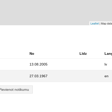
Leaflet
| Map dat
No
Līdz
Lan
13.08.2005
lv
27.03.1967
en
Pievienot notikumu