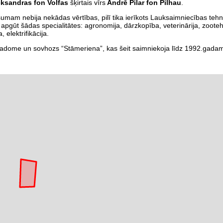
eksandras fon Volfas
šķirtais vīrs
Andrē Pilar fon Pilhau
.
umam nebija nekādas vērtības, pilī tika ierīkots Lauksaimniecības teh
gūt šādas specialitātes: agronomija, dārzkopība, veterinārija, zooteh
elektrifikācija.
adome un sovhozs “Stāmeriena”, kas šeit saimniekoja līdz 1992.gada