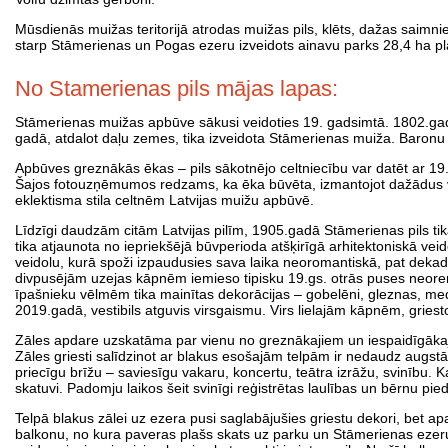
Mūsdienās muižas teritorijā atrodas muižas pils, klēts, dažas saimni
starp Stāmerienas un Pogas ezeru izveidots ainavu parks 28,4 ha pl
No Stamerienas pils mājas lapas:
Stāmerienas muižas apbūve sākusi veidoties 19. gadsimtā. 1802.ga
gadā, atdalot daļu zemes, tika izveidota Stāmerienas muiža. Baronu 
Apbūves greznākās ēkas – pils sākotnējo celtniecību var datēt ar 19.
Šajos fotouzņēmumos redzams, ka ēka būvēta, izmantojot dažādus vēs
eklektisma stila celtnēm Latvijas muižu apbūvē.
Līdzīgi daudzām citām Latvijas pilīm, 1905.gadā Stāmerienas pils ti
tika atjaunota no iepriekšējā būvperioda atšķirīgā arhitektoniskā vei
veidolu, kurā spoži izpaudusies sava laika neoromantiskā, pat dekade
divpusējām uzejas kāpnēm iemieso tipisku 19.gs. otrās puses neorene
īpašnieku vēlmēm tika mainītas dekorācijas – gobelēni, gleznas, medīb
2019.gadā, vestibils atguvis virsgaismu. Virs lielajām kāpnēm, griest
Zāles apdare uzskatāma par vienu no greznākajiem un iespaidīgākajie
Zāles griesti salīdzinot ar blakus esošajām telpām ir nedaudz augstāk
priecīgu brīžu – saviesīgu vakaru, koncertu, teātra izrāžu, svinību.
skatuvi. Padomju laikos šeit svinīgi reģistrētas laulības un bērnu pi
Telpā blakus zālei uz ezera pusi saglabājušies griestu dekori, bet apa
balkonu, no kura paveras plašs skats uz parku un Stāmerienas ezeru. A