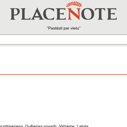
Pastāsti par vietu
ecstāmeriena, Gulbenes novads, Vidzeme, Latvija