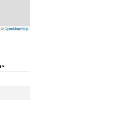
a ©
OpenStreetMap
gs