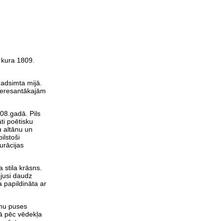
 kura 1809.
.
gadsimta mijā.
nteresantākajām
08.gadā. Pils
ti poētisku
u altānu un
ilstoši
urācijas
 stila krāsns.
ojusi daudz
 papildināta ar
umu puses
lā pēc vēdekļa