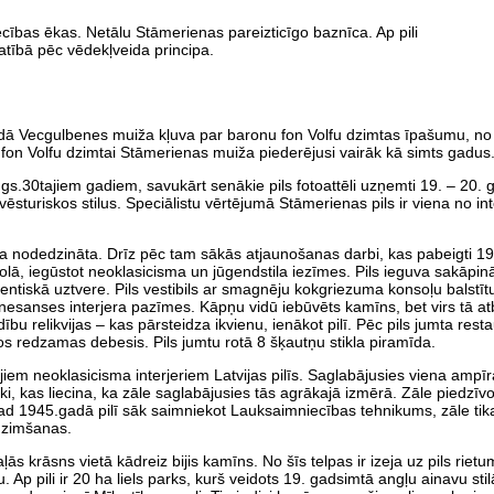
ecības ēkas. Netālu Stāmerienas pareizticīgo baznīca. Ap pili
atībā pēc vēdekļveida principa.
dā Vecgulbenes muiža kļuva par baronu fon Volfu dzimtas īpašumu, no
fon Volfu dzimtai Stāmerienas muiža piederējusi vairāk kā simts gadus
gs.30tajiem gadiem, savukārt senākie pils fotoattēli uzņemti 19. – 20. 
turiskos stilus. Speciālistu vērtējumā Stāmerienas pils ir viena no i
ka nodedzināta. Drīz pēc tam sākās atjaunošanas darbi, kas pabeigti 19
dolā, iegūstot neoklasicisma un jūgendstila iezīmes. Pils ieguva sakāpinā
ntiskā uztvere. Pils vestibils ar smagnēju kokgriezuma konsoļu balstīt
sanses interjera pazīmes. Kāpņu vidū iebūvēts kamīns, bet virs tā atb
u relikvijas – kas pārsteidza ikvienu, ienākot pilī. Pēc pils jumta resta
os redzamas debesis. Pils jumtu rotā 8 šķautņu stikla piramīda.
m neoklasicisma interjeriem Latvijas pilīs. Saglabājusies viena ampīra
i, kas liecina, ka zāle saglabājusies tās agrākajā izmērā. Zāle piedzīv
 Kad 1945.gadā pilī sāk saimniekot Lauksaimniecības tehnikums, zāle tika
edzimšanas.
ļās krāsns vietā kādreiz bijis kamīns. No šīs telpas ir izeja uz pils riet
p pili ir 20 ha liels parks, kurš veidots 19. gadsimtā angļu ainavu sti