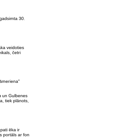
 gadsimta 30.
ka veidoties
kals, četri
tāmeriena"
u
un Gulbenes
, tiek plānots,
pati ēka ir
 portāls ar fon