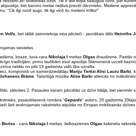
na redzami arī Mīlestības ozoli. Tie ir divi kopā saauguši ozoli, par kuri
ba abpusēja, bet barons meitai neļāva precēt dārznieku. Meitene apprecēj
“Cik ilgi ozoli augs, tik ilgi viņš šo meiteni mīlēs!”
on Volfs
, bet tālāk saimniekoja viņa pēcteči - jaunākais dēls
Heinrihs 
rojamas sievietes.
lmadāma, kņaze, tuva cara
Nikolaja I
meitas
Olgas
draudzene. Pastāv n
ticīgo tradīcijām, pirms laulībām esot apsolījis Stāmerienā uzcelt baznīc
nīca netālu no pils 19.gadsimta vidū tika uzcelta.
nieci, komponisti un kamerdziedātāju
Mariju Terēzi Alisi Lauru Barbi
, 
Johaness Brāms
. Talantīgā mūziķe
Alise Barbi
atteicās no māksliniec
tiķi, sākoties 2. Pasaules karam pārcēlās uz dzīvi Itālijā, bet vienmēr s
rakstnieks, pasaulslavenā romāna “
Gepards
” autors, 20.gadsimta 20taj
eši šeit ievērojamais rakstnieks atpūtās no Eiropas trokšņainās dzīves
.
s
Boriss
- cara
Nikolaja I
meitas, lielkņazienes
Olgas
kabineta sekretā