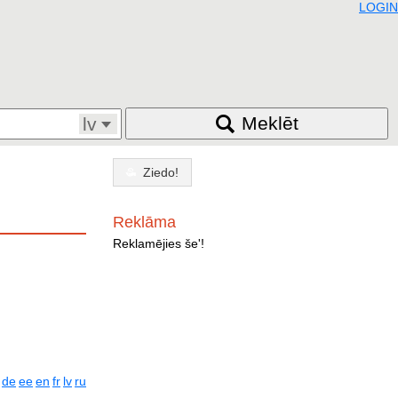
LOGIN
Meklēt
lv
Ziedo!
Reklāma
Reklamējies še'!
de
ee
en
fr
lv
ru