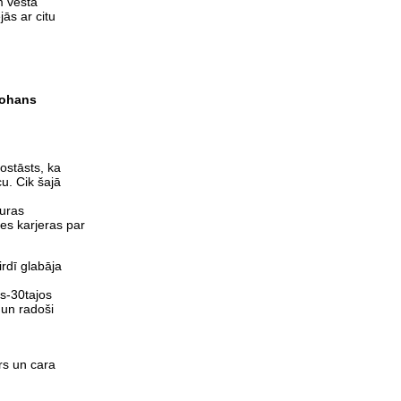
em vēsta
ās ar citu
Johans
ostāsts, ka
u. Cik šajā
kuras
es karjeras par
irdī glabāja
os-30tajos
 un radoši
rs un cara