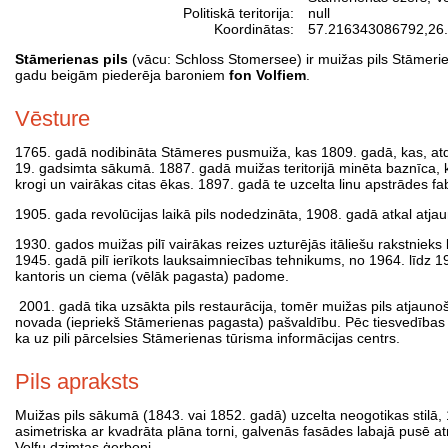
Politiskā teritorija:
null
Koordinātas:
57.216343086792
,
26
Stāmerienas pils
(vācu: Schloss Stomersee) ir muižas pils Stāmeri
gadu beigām piederēja baroniem
fon Volfiem
.
Vēsture
1765. gadā nodibināta Stāmeres pusmuiža, kas 1809. gadā, kas, atd
19. gadsimta sākumā. 1887. gadā muižas teritorijā minēta baznīca, k
krogi un vairākas citas ēkas. 1897. gadā te uzcelta linu apstrādes fa
1905. gada revolūcijas laikā pils nodedzināta, 1908. gadā atkal atjau
1930. gados muižas pilī vairākas reizes uzturējās itāliešu rakstnieks
1945. gadā pilī ierīkots lauksaimniecības tehnikums, no 1964. līdz
kantoris un ciema (vēlāk pagasta) padome.
2001. gadā tika uzsākta pils restaurācija, tomēr muižas pils atjaunoš
novada (iepriekš Stāmerienas pagasta) pašvaldību. Pēc tiesvedības 
ka uz pili pārcelsies Stāmerienas tūrisma informācijas centrs.
Pils apraksts
Muižas pils sākumā (1843. vai 1852. gadā) uzcelta neogotikas stilā, 1
asimetriska ar kvadrāta plāna torni, galvenās fasādes labajā pusē at
Volfu dzimtas ģerboni.