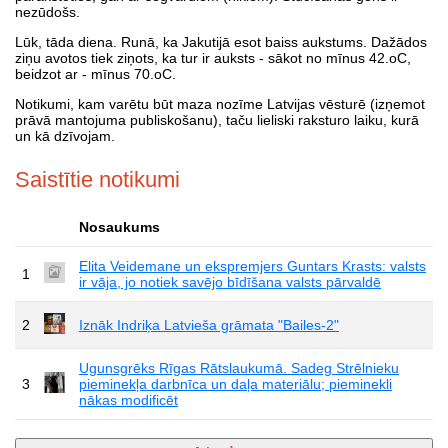
nezūdošs.
Lūk, tāda diena. Runā, ka Jakutijā esot baiss aukstums. Dažādos
ziņu avotos tiek ziņots, ka tur ir auksts - sākot no mīnus 42.oC,
beidzot ar - mīnus 70.oC.
Notikumi, kam varētu būt maza nozīme Latvijas vēsturē (izņemot
prāvā mantojuma publiskošanu), taču lieliski raksturo laiku, kurā
un kā dzīvojam.
Saistītie notikumi
Nosaukums
Elita Veidemane un ekspremjers Guntars Krasts: valsts
1
ir vāja, jo notiek savējo bīdīšana valsts pārvaldē
2
Iznāk Indriķa Latvieša grāmata "Bailes-2"
Ugunsgrēks Rīgas Rātslaukumā. Sadeg Strēlnieku
3
pieminekļa darbnīca un daļa materiālu; pieminekli
nākas modificēt