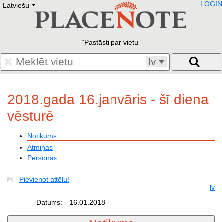
LOGIN
Latviešu
Deutsch
E
English
Русский
Lietuvių
Pastāsti par vietu
Latviešu
Francais
lv
Polski
Hebrew
Український
2018.gada 16.janvāris - šī diena
Eestikeelne
vēsturē
Notikums
Atmiņas
Personas
Pievienot attēlu!
lv
Datums:
16.01.2018