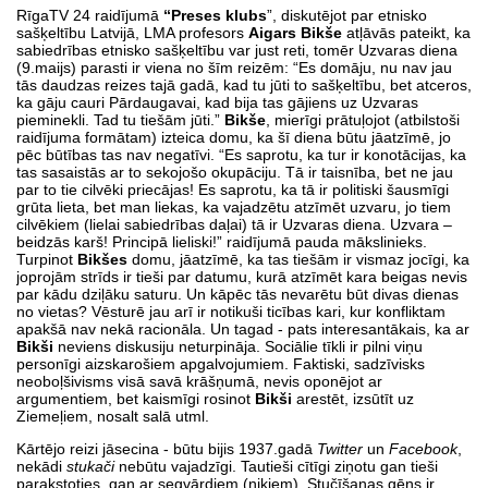
RīgaTV 24 raidījumā
“Preses klubs
”, diskutējot par etnisko
sašķeltību Latvijā, LMA profesors
Aigars Bikše
atļāvās pateikt, ka
sabiedrības etnisko sašķeltību var just reti, tomēr Uzvaras diena
(9.maijs) parasti ir viena no šīm reizēm: “Es domāju, nu nav jau
tās daudzas reizes tajā gadā, kad tu jūti to sašķeltību, bet atceros,
ka gāju cauri Pārdaugavai, kad bija tas gājiens uz Uzvaras
pieminekli. Tad tu tiešām jūti.”
Bikše
, mierīgi prātuļojot (atbilstoši
raidījuma formātam) izteica domu, ka šī diena būtu jāatzīmē, jo
pēc būtības tas nav negatīvi. “Es saprotu, ka tur ir konotācijas, ka
tas sasaistās ar to sekojošo okupāciju. Tā ir taisnība, bet ne jau
par to tie cilvēki priecājas! Es saprotu, ka tā ir politiski šausmīgi
grūta lieta, bet man liekas, ka vajadzētu atzīmēt uzvaru, jo tiem
cilvēkiem (lielai sabiedrības daļai) tā ir Uzvaras diena. Uzvara –
beidzās karš! Principā lieliski!” raidījumā pauda mākslinieks.
Turpinot
Bikšes
domu, jāatzīmē, ka tas tiešām ir vismaz jocīgi, ka
joprojām strīds ir tieši par datumu, kurā atzīmēt kara beigas nevis
par kādu dziļāku saturu. Un kāpēc tās nevarētu būt divas dienas
no vietas? Vēsturē jau arī ir notikuši ticības kari, kur konfliktam
apakšā nav nekā racionāla. Un tagad - pats interesantākais, ka ar
Bikši
neviens diskusiju neturpināja. Sociālie tīkli ir pilni viņu
personīgi aizskarošiem apgalvojumiem. Faktiski, sadzīvisks
neoboļšivisms visā savā krāšņumā, nevis oponējot ar
argumentiem, bet kaismīgi rosinot
Bikši
arestēt, izsūtīt uz
Ziemeļiem, nosalt salā utml.
Kārtējo reizi jāsecina - būtu bijis 1937.gadā
Twitter
un
Facebook
,
nekādi
stukači
nebūtu vajadzīgi. Tautieši cītīgi ziņotu gan tieši
parakstoties, gan ar segvārdiem (nikiem). Stučīšanas gēns ir