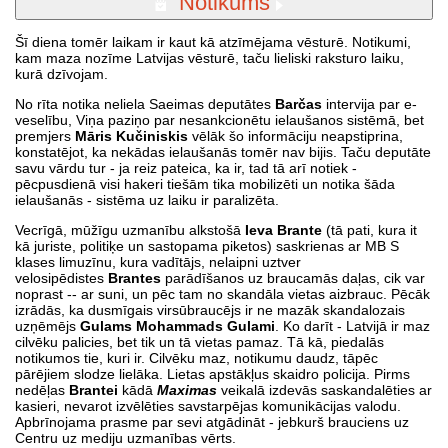
Notikums
Šī diena tomēr laikam ir kaut kā atzīmējama vēsturē. Notikumi,
kam maza nozīme Latvijas vēsturē, taču lieliski raksturo laiku,
kurā dzīvojam.
No rīta notika neliela Saeimas deputātes
Barčas
intervija par e-
veselību, Viņa paziņo par nesankcionētu ielaušanos sistēmā, bet
premjers
Māris Kučiniskis
vēlāk šo informāciju neapstiprina,
konstatējot, ka nekādas ielaušanās tomēr nav bijis. Taču deputāte
savu vārdu tur - ja reiz pateica, ka ir, tad tā arī notiek -
pēcpusdienā visi hakeri tiešām tika mobilizēti un notika šāda
ielaušanās - sistēma uz laiku ir paralizēta.
Vecrīgā, mūžīgu uzmanību alkstošā
Ieva Brante
(tā pati, kura it
kā juriste, politiķe un sastopama piketos) saskrienas ar MB S
klases limuzīnu, kura vadītājs, nelaipni uztver
velosipēdistes
Brantes
parādīšanos uz braucamās daļas, cik var
noprast -- ar suni, un pēc tam no skandāla vietas aizbrauc. Pēcāk
izrādās, ka dusmīgais virsūbraucējs ir ne mazāk skandalozais
uzņēmējs
Gulams Mohammads Gulami
. Ko darīt - Latvijā ir maz
cilvēku palicies, bet tik un tā vietas pamaz. Tā kā, piedalās
notikumos tie, kuri ir. Cilvēku maz, notikumu daudz, tāpēc
pārējiem slodze lielāka. Lietas apstākļus skaidro policija. Pirms
nedēļas
Brantei
kādā
Maximas
veikalā izdevās saskandalēties ar
kasieri, nevarot izvēlēties savstarpējas komunikācijas valodu.
Apbrīnojama prasme par sevi atgādināt - jebkurš brauciens uz
Centru uz mediju uzmanības vērts.