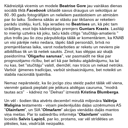
Kādreizējā vicemis
un modele
Beatrise Gore
jau vairākas dienas
sociālā tīklā
Facebook
izklaidē savus draugus un sekotājus ar
80.-90.gadu fotogrāfijām un nelieliem pastāstiņiem un atmiņām
par šo laiku. Šodiena sākās ar stāstu par tikšanos ar reketieri-
parādu izsitēju, kurš, bija ieradies no
Beatrises
un, kā pēc tam
izrādījies, esot bijis kādreizējais premjers
Guntars Krasts
. Lasītāji
to mierīgi uztvēra kā joku, taču kāds cītīgs "stučītājs-amatieris "
plus trollis jau šo ziņu pārpublicēja tālāk ar komentāriem, ka KNAB
un visi pārējie neko nedara, tāpēc šādi personāži, brīvā no
premjerēšanas laika, varot nodarboties ar reketu un neviens pie
atbildības tik un tā netiek saukts. Zinot, kas slēpjas aiz skaļā
pseidonīma "
Oligarhu sarunas
", var pasmaidīt ne tikai par
prognozējamo rīcību, bet arī kā par lielisku atgādinājumu, ka lai
nu kas, bet "stučītāju" valstī, diemžēl, nav trūcis un nekad netrūks.
Varbūt ģimenes tradīcijas, varbūt sirdsaicinājums, bet noteikti un
stabila nacionālā īpatnība.
Nemaz nepārsteidz, ka šo jocīgo ziņu steidz padot tālāk vēl viena,
vienmēr gatavā pieplakt pie jebkura atslēgas cauruma, "modrā
tautas acs" - kādreiz no "
Delnas
" izmestā
Kristina Blumberga
.
Un vēl - šodien tika atvērts decembrī mirušā miljonāra
Valērija
Maligina
testaments - viņam piederējušās daļas uzņēmumos AS
"
Olainfarm
", un SIA "
Olmafarm
" akcijas vienādās daļās mantos
viņa meitas. Par to sabiedrību informēja "
Olainfarm
" valdes
loceklis
Salvis Lapiņš
, par ko, protams, var vēl strīdēties un
plēsties, kas, visdrīzāk neizpaliks.