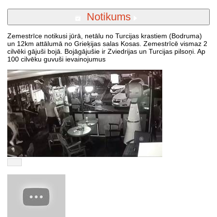
Notikums
Zemestrīce notikusi jūrā, netālu no Turcijas krastiem (Bodruma)
un 12km attālumā no Grieķijas salas Kosas. Zemestrīcē vismaz 2
cilvēki gājuši bojā. Bojāgājušie ir Zviedrijas un Turcijas pilsoņi. Ap
100 cilvēku guvuši ievainojumus