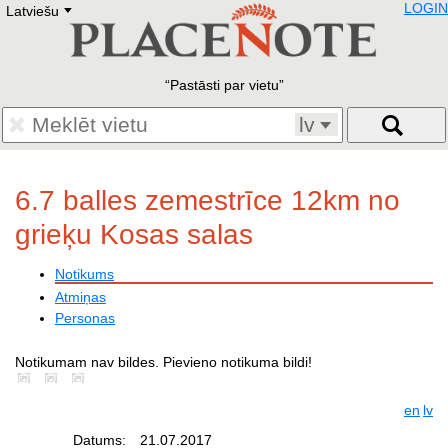
LOGIN
Latviešu
Deutsch
E
English
Русский
Lietuvių
Pastāsti par vietu
Latviešu
Francais
lv
Polski
Hebrew
Український
6.7 balles zemestrīce 12km no
Eestikeelne
grieķu Kosas salas
Notikums
Atmiņas
Personas
Notikumam nav bildes. Pievieno notikuma bildi!
en
lv
Datums:
21.07.2017