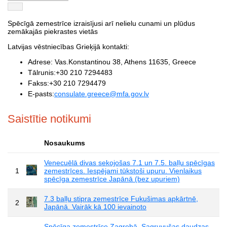
Spēcīgā zemestrīce izraisījusi arī nelielu cunami un plūdus
zemākajās piekrastes vietās
Latvijas vēstniecības Grieķijā kontakti:
Adrese: Vas.Konstantinou 38, Athens 11635, Greece
Tālrunis:+30 210 7294483
Fakss:+30 210 7294479
E-pasts:
consulate.greece@mfa.gov.lv
Saistītie notikumi
Nosaukums
Venecuēlā divas sekojošas 7.1 un 7.5. baļļu spēcīgas
1
zemestrīces. Iespējami tūkstoši upuru. Vienlaikus
spēcīga zemestrīce Japānā (bez upuriem)
7.3 baļļu stipra zemestrīce Fukušimas apkārtnē,
2
Japānā. Vairāk kā 100 ievainoto
Spēcīga zemestrīce Zagrebā. Sagruvušas daudzas