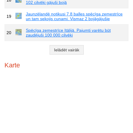
102 cilvēki gājuši bojā
Jaunzēlandē notikusi 7.8 balles spēcīga zemestrīce
19
un tam sekojis cunami. Vismaz 2 bojāgājušie
Spēcīga zemestrīce Itālijā. Pajumti varētu būt
20
zaudējuši 100 000 cilvēki
Ielādēt vairāk
Karte