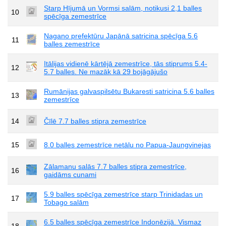
Starp Hījumā un Vormsi salām, notikusi 2,1 balles
10
spēcīga zemestrīce
Nagano prefektūru Japānā satricina spēcīga 5.6
11
balles zemestrīce
Itālijas vidienē kārtējā zemestrīce, tās stiprums 5.4-
12
5.7 balles. Ne mazāk kā 29 bojāgājušo
Rumānijas galvaspilsētu Bukaresti satricina 5.6 balles
13
zemestrīce
14
Čīlē 7.7 balles stipra zemestrīce
15
8.0 balles zemestrīce netālu no Papua-Jaungvinejas
Zālamanu salās 7.7 balles stipra zemestrīce,
16
gaidāms cunami
5.9 balles spēcīga zemestrīce starp Trinidadas un
17
Tobago salām
6.5 balles spēcīga zemestrīce Indonēzijā. Vismaz
18