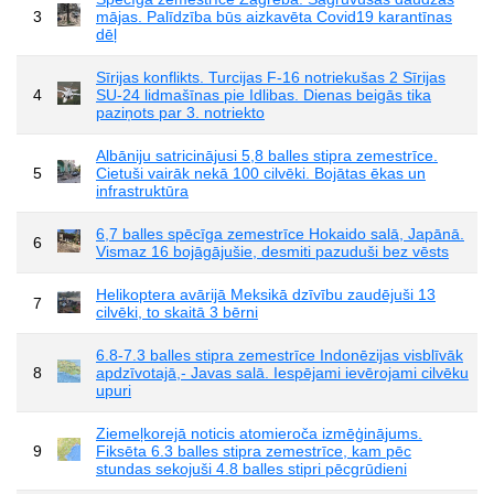
3
mājas. Palīdzība būs aizkavēta Covid19 karantīnas
dēļ
Sīrijas konflikts. Turcijas F-16 notriekušas 2 Sīrijas
4
SU-24 lidmašīnas pie Idlibas. Dienas beigās tika
paziņots par 3. notriekto
Albāniju satricinājusi 5,8 balles stipra zemestrīce.
5
Cietuši vairāk nekā 100 cilvēki. Bojātas ēkas un
infrastruktūra
6,7 balles spēcīga zemestrīce Hokaido salā, Japānā.
6
Vismaz 16 bojāgājušie, desmiti pazuduši bez vēsts
Helikoptera avārijā Meksikā dzīvību zaudējuši 13
7
cilvēki, to skaitā 3 bērni
6.8-7.3 balles stipra zemestrīce Indonēzijas visblīvāk
8
apdzīvotajā,- Javas salā. Iespējami ievērojami cilvēku
upuri
Ziemeļkorejā noticis atomieroča izmēģinājums.
9
Fiksēta 6.3 balles stipra zemestrīce, kam pēc
stundas sekojuši 4.8 balles stipri pēcgrūdieni