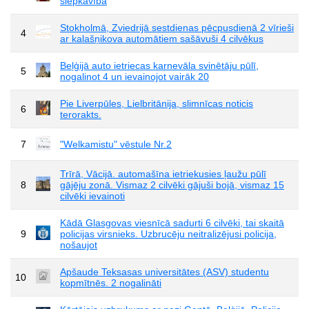
slepkavība
Stokholmā, Zviedrijā sestdienas pēcpusdienā 2 vīrieši
4
ar kalašņikova automātiem sašāvuši 4 cilvēkus
Beļģijā auto ietriecas karnevāla svinētāju pūlī,
5
nogalinot 4 un ievainojot vairāk 20
Pie Liverpūles, Lielbritānija, slimnīcas noticis
6
terorakts.
7
"Welkamistu" vēstule Nr.2
Trīrā, Vācijā. automašīna ietriekusies ļaužu pūlī
8
gājēju zonā. Vismaz 2 cilvēki gājuši bojā, vismaz 15
cilvēki ievainoti
Kādā Glasgovas viesnīcā sadurti 6 cilvēki, tai skaitā
9
policijas virsnieks. Uzbrucēju neitralizējusi policija,
nošaujot
Apšaude Teksasas universitātes (ASV) studentu
10
kopmītnēs. 2 nogalināti