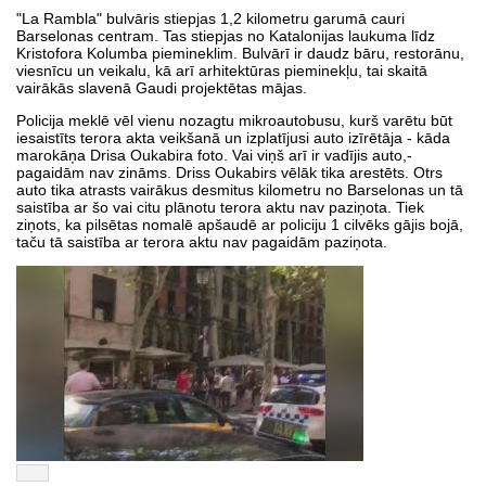
"La Rambla" bulvāris stiepjas 1,2 kilometru garumā cauri
Barselonas centram. Tas stiepjas no Katalonijas laukuma līdz
Kristofora Kolumba piemineklim. Bulvārī ir daudz bāru, restorānu,
viesnīcu un veikalu, kā arī arhitektūras pieminekļu, tai skaitā
vairākās slavenā Gaudi projektētas mājas.
Policija meklē vēl vienu nozagtu mikroautobusu, kurš varētu būt
iesaistīts terora akta veikšanā un izplatījusi auto izīrētāja - kāda
marokāņa Drisa Oukabira foto. Vai viņš arī ir vadījis auto,-
pagaidām nav zināms. Driss Oukabirs vēlāk tika arestēts. Otrs
auto tika atrasts vairākus desmitus kilometru no Barselonas un tā
saistība ar šo vai citu plānotu terora aktu nav paziņota. Tiek
ziņots, ka pilsētas nomalē apšaudē ar policiju 1 cilvēks gājis bojā,
taču tā saistība ar terora aktu nav pagaidām paziņota.