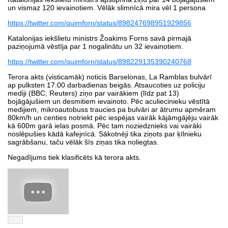
un vismaz 120 ievainotiem. Vēlāk slimnīcā mira vēl 1 persona
https://twitter.com/quimforn/status/898247698951929856
Katalonijas iekšlietu ministrs Žoakims Forns savā pirmajā
paziņojumā vēstīja par 1 nogalinātu un 32 ievainotiem.
https://twitter.com/quimforn/status/898229135390240768
Terora akts (visticamāk) noticis Barselonas, La Ramblas bulvārī
ap pulksten 17:00 darbadienas beigās. Atsaucoties uz policiju
mediji (BBC, Reuters) ziņo par vairākiem (līdz pat 13)
bojāgājušiem un desmitiem ievainoto. Pēc aculiecinieku vēstītā
medijiem, mikroautobuss traucies pa bulvāri ar ātrumu apmēram
80km/h un centies notriekt pēc iespējas vairāk kājāmgājēju vairāk
kā 600m garā ielas posmā. Pēc tam noziedznieks vai vairāki
noslēpušies kādā kafejnīcā. Sākotnēji tika ziņots par ķīlnieku
sagrābšanu, taču vēlāk šīs ziņas tika noliegtas.
Negadījums tiek klasificēts kā terora akts.