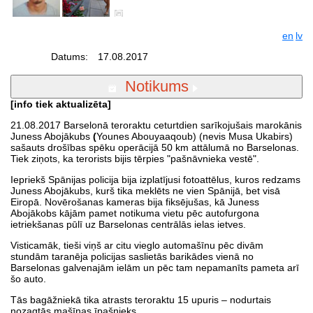
en
lv
Datums:
17.08.2017
Notikums
[info tiek aktualizēta]
21.08.2017 Barselonā teroraktu ceturtdien sarīkojušais marokānis
Juness Abojākubs
(
Younes Abouyaaqoub) (nevis Musa Ukabirs)
sašauts drošības spēku operācijā 50 km attālumā no Barselonas.
Tiek ziņots, ka terorists bijis tērpies "pašnāvnieka vestē".
Iepriekš Spānijas policija bija izplatījusi fotoattēlus, kuros redzams
Juness Abojākubs, kurš tika meklēts ne vien Spānijā, bet visā
Eiropā. Novērošanas kameras bija fiksējušas, kā Juness
Abojākobs kājām pamet notikuma vietu pēc autofurgona
ietriekšanas pūlī uz Barselonas centrālās ielas ietves.
Visticamāk, tieši viņš ar citu vieglo automašīnu pēc divām
stundām taranēja policijas saslietās barikādes vienā no
Barselonas galvenajām ielām un pēc tam nepamanīts pameta arī
šo auto.
Tās bagāžniekā tika atrasts teroraktu 15 upuris – nodurtais
nozagtās mašīnas īpašnieks.