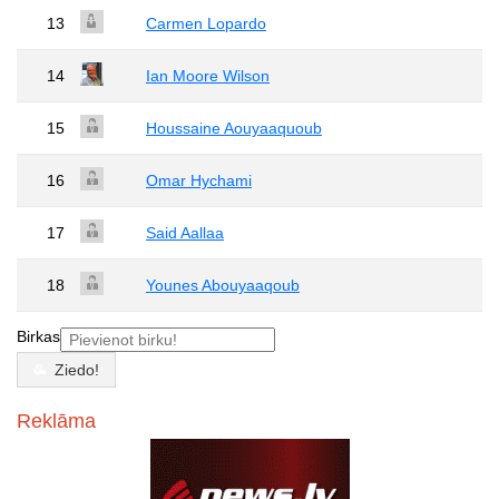
13
Carmen Lopardo
14
Ian Moore Wilson
15
Houssaine Aouyaaquoub
16
Omar Hychami
17
Said Aallaa
18
Younes Abouyaaqoub
Birkas
Ziedo!
Reklāma