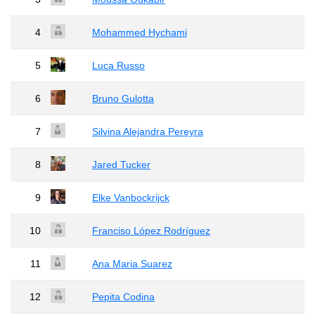
4
Mohammed Hychami
5
Luca Russo
6
Bruno Gulotta
7
Silvina Alejandra Pereyra
8
Jared Tucker
9
Elke Vanbockrijck
10
Franciso López Rodríguez
11
Ana Maria Suarez
12
Pepita Codina