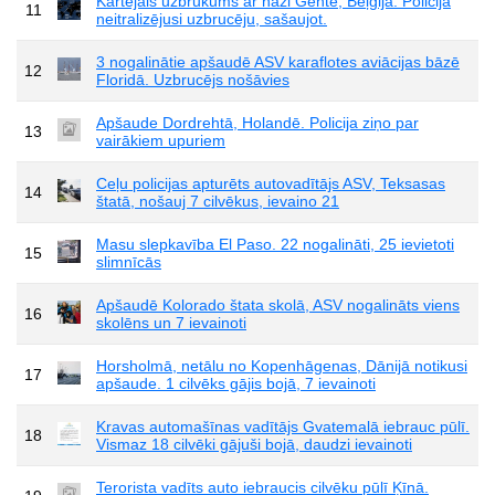
Kārtējais uzbrukums ar nazi Gentē, Beļģijā. Policija
11
neitralizējusi uzbrucēju, sašaujot.
3 nogalinātie apšaudē ASV karaflotes aviācijas bāzē
12
Floridā. Uzbrucējs nošāvies
Apšaude Dordrehtā, Holandē. Policija ziņo par
13
vairākiem upuriem
Ceļu policijas apturēts autovadītājs ASV, Teksasas
14
štatā, nošauj 7 cilvēkus, ievaino 21
Masu slepkavība El Paso. 22 nogalināti, 25 ievietoti
15
slimnīcās
Apšaudē Kolorado štata skolā, ASV nogalināts viens
16
skolēns un 7 ievainoti
Horsholmā, netālu no Kopenhāgenas, Dānijā notikusi
17
apšaude. 1 cilvēks gājis bojā, 7 ievainoti
Kravas automašīnas vadītājs Gvatemalā iebrauc pūlī.
18
Vismaz 18 cilvēki gājuši bojā, daudzi ievainoti
Terorista vadīts auto iebraucis cilvēku pūlī Ķīnā.