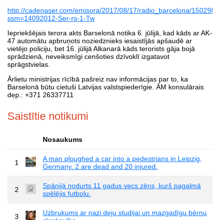
http://cadenaser.com/emisora/2017/08/17/radio_barcelona/150298
ssm=14092012-Ser-rs-1-Tw
Iepriekšējais terora akts Barselonā notika 6. jūlijā, kad kāds ar AK-
47 automātu apbruņots noziedznieks iesaistījās apšaudē ar
vietējo policiju, bet 16. jūlijā Alkanarā kāds terorists gāja bojā
sprādzienā, neveiksmīgi cenšoties dzīvoklī izgatavot
sprāgstvielas.
Ārlietu ministrijas rīcībā pašreiz nav informācijas par to, ka
Barselonā būtu cietuši Latvijas valstspiederīgie. ĀM konsulārais
dep.: +371 26337711
Saistītie notikumi
Nosaukums
A man ploughed a car into a pedestrians in Leipzig,
1
Germany. 2 are dead and 20 injured.
Spānijā nodurts 11 gadus vecs zēns, kurš pagalmā
2
spēlējis futbolu.
Uzbrukums ar nazi deju studijai un mazgadīgu bērnu
3