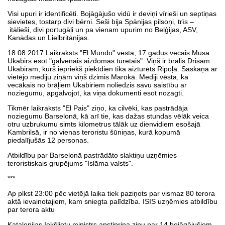
Visi upuri ir identificēti. Bojāgājušo vidū ir deviņi vīrieši un septiņas
sievietes, tostarp divi bērni. Seši bija Spānijas pilsoņi, trīs –
itālieši, divi portugāļi un pa vienam upurim no Beļģijas, ASV,
Kanādas un Lielbritānijas.
18.08.2017 Laikraksts "El Mundo" vēsta, 17 gadus vecais Musa
Ukabirs esot "galvenais aizdomās turētais". Viņš ir brālis Drisam
Ukabiram, kurš iepriekš piektdien tika aizturēts Ripoļā. Saskaņā ar
vietējo mediju ziņām viņš dzimis Marokā. Mediji vēsta, ka
vecākais no brāļiem Ukabiriem noliedzis savu saistību ar
noziegumu, apgalvojot, ka viņa dokumenti esot nozagti.
Tikmēr laikraksts "El Pais" ziņo, ka cilvēki, kas pastrādāja
noziegumu Barselonā, kā arī tie, kas dažas stundas vēlāk veica
otru uzbrukumu simts kilometrus tālāk uz dienvidiem esošajā
Kambrilsā, ir no vienas teroristu šūniņas, kurā kopumā
piedalījušās 12 personas.
Atbildību par Barselonā pastrādāto slaktiņu uzņēmies
teroristiskais grupējums "Islāma valsts".
***
Ap plkst 23:00 pēc vietējā laika tiek paziņots par vismaz 80 terora
aktā ievainotajiem, kam sniegta palīdzība. ISIS uzņēmies atbildību
par terora aktu
Katalonijas Iekšlietu ministrs apstiprina ziņu par 14 bojāgājušiem