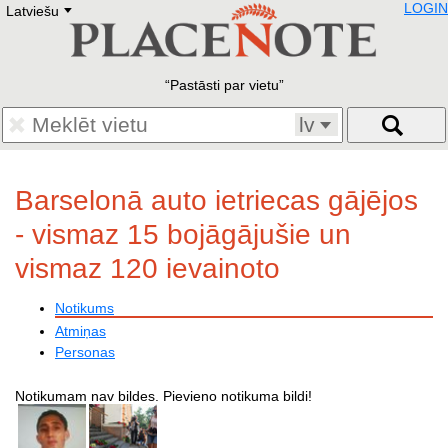
LOGIN
Latviešu
Deutsch
E
English
Русский
Lietuvių
Pastāsti par vietu
Latviešu
Francais
lv
Polski
Hebrew
Український
Barselonā auto ietriecas gājējos
Eestikeelne
- vismaz 15 bojāgājušie un
vismaz 120 ievainoto
Notikums
Atmiņas
Personas
Notikumam nav bildes. Pievieno notikuma bildi!