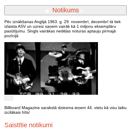
Notikums
Pēc iznākšanas Anglijā 1963. g. 29. novembrī, decembrī tā tiek
izlaista ASV un uzreiz saņem vairāk kā 1 miljonu eksemplāru
pasūtījumu. Singls vairākas nedēļas noturas aptauju pirmajā
pozīcijā
Billboard Magazine sarakstā dziesma ieņem 44. vietu kā visu laiku
izcilākais hīts/
Saistītie notikumi