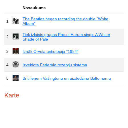
Nosaukums
The Beatles began recording the double "White
1
Album"
Tiek izlaists grupas Procol Harum singls A Whiter
2
Shade of Pale
3
Iznāk Orvela antiutopija "1984"
4
Izveidota Federālo rezervju sistēma
5
Briti ieņem Vašingtonu un aizdedzina Balto namu
Karte