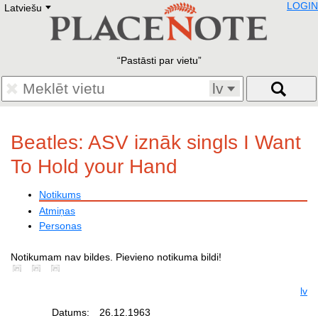
LOGIN
Latviešu
Deutsch
E
English
Русский
Lietuvių
Pastāsti par vietu
Latviešu
Francais
lv
Polski
Hebrew
Український
Beatles: ASV iznāk singls I Want
Eestikeelne
To Hold your Hand
Notikums
Atmiņas
Personas
Notikumam nav bildes. Pievieno notikuma bildi!
lv
Datums:
26.12.1963