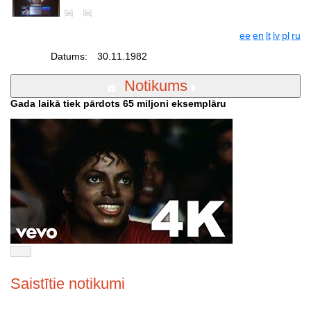
ee
en
lt
lv
pl
ru
Datums:
30.11.1982
Notikums
Gada laikā tiek pārdots 65 miljoni eksemplāru
Saistītie notikumi