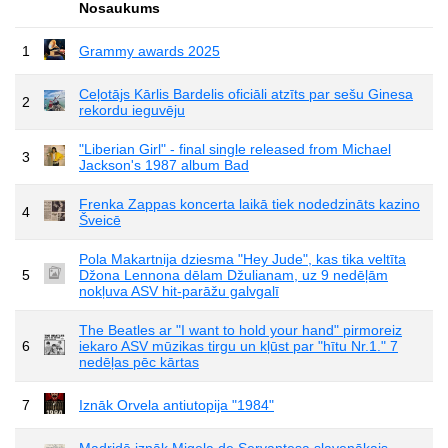
Nosaukums
1
Grammy awards 2025
Ceļotājs Kārlis Bardelis oficiāli atzīts par sešu Ginesa
2
rekordu ieguvēju
"Liberian Girl" - final single released from Michael
3
Jackson's 1987 album Bad
Frenka Zappas koncerta laikā tiek nodedzināts kazino
4
Šveicē
Pola Makartnija dziesma "Hey Jude", kas tika veltīta
5
Džona Lennona dēlam Džulianam, uz 9 nedēļām
nokļuva ASV hit-parāžu galvgalī
The Beatles ar "I want to hold your hand" pirmoreiz
6
iekaro ASV mūzikas tirgu un kļūst par "hītu Nr.1." 7
nedēļas pēc kārtas
7
Iznāk Orvela antiutopija "1984"
Madridē iznāk Migela de Servantesa slavenākais