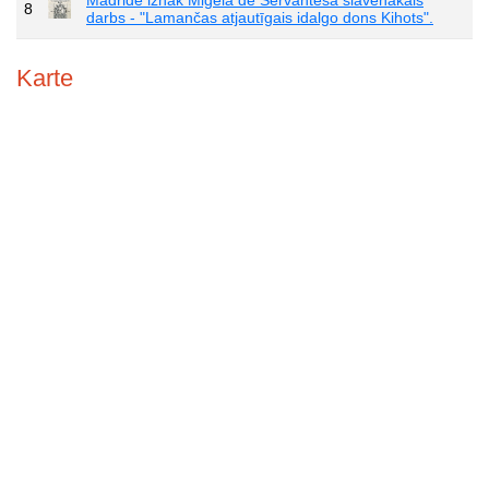
8
darbs - "Lamančas atjautīgais idalgo dons Kihots".
Karte