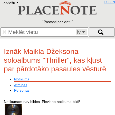
LOGIN
Latviešu
Deutsch
E
English
Русский
Lietuvių
Pastāsti par vietu
Latviešu
Francais
lv
Polski
Hebrew
Український
Iznāk Maikla Džeksona
Eestikeelne
soloalbums "Thriller", kas kļūst
par pārdotāko pasaules vēsturē
Notikums
Atmiņas
Personas
Notikumam nav bildes. Pievieno notikuma bildi!